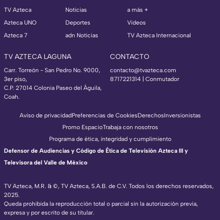
TV Azteca
Noticias
a más +
Azteca UNO
Deportes
Videos
Azteca 7
adn Noticias
TV Azteca Internacional
TV AZTECA LAGUNA
CONTACTO
Carr. Torreón - San Pedro No. 9000,
contacto@tvazteca.com
3er piso,
8717221314
| Conmutador
C.P. 27014 Colonia Paseo del Águila,
Coah.
Aviso de privacidad
Preferencias de Cookies
Derechos
Inversionistas
Promo Espacio
Trabaja con nosotros
Programa de ética, integridad y cumplimiento
Defensor de Audiencias y Código de Ética de Televisión Azteca III y
Televisora del Valle de México
TV Azteca, M.R. & ©, TV Azteca, S.A.B. de C.V. Todos los derechos reservados,
2025.
Queda prohibida la reproducción total o parcial sin la autorización previa,
expresa y por escrito de su titular.