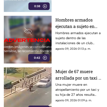
años falleció de forma
0:38
inmediata en el sitio.
Hombres armados
ejecutan a sujeto en
club de fútbol | VIDEO
Hombres armados ejecutan a
sujeto dentro de las
instalaciones de un club
deportivo. Los agresores
agosto 09, 2026 01:13 p. m.
utilizaron pistolas y una
0:42
escopeta para el ataque.
Mujer de 67 muere
arrollada por un taxi y
su hija de 27 queda
Una mujer muere en
atropellamiento por un taxi y
herida | VIDEO
su hija de 27 años resulta
herida. Conoce los detalles de
agosto 09, 2026 01:09 p. m.
este trágico percance vial