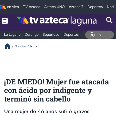
en vivo
TV Azteca
Azteca UNO
Azteca 7
Deportes
Notic
La Laguna
Durango
Seguridad
Deportes
Entretenimiento
En Vi
Noticias
Nota
¡DE MIEDO! Mujer fue atacada
con ácido por indigente y
terminó sin cabello
Una mujer de 46 años sufrió graves