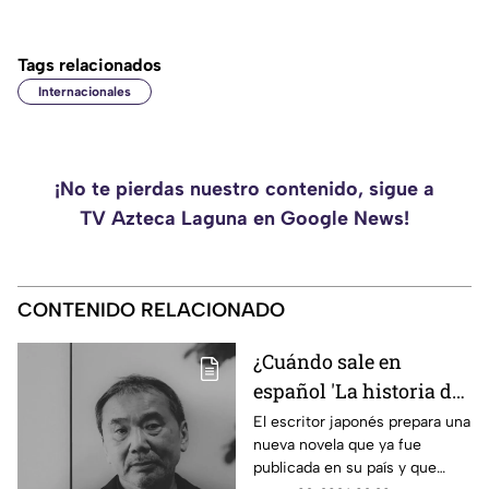
Tags relacionados
Internacionales
¡No te pierdas nuestro contenido, sigue a
TV Azteca Laguna en Google News!
CONTENIDO RELACIONADO
¿Cuándo sale en
español 'La historia de
Kaho', la nueva novela
El escritor japonés prepara una
nueva novela que ya fue
de Haruki Murakami?
publicada en su país y que