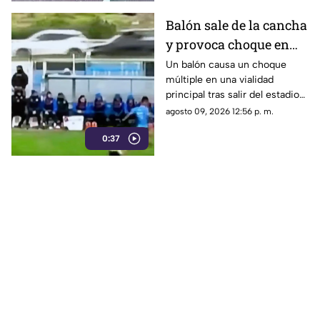
Balón sale de la cancha
y provoca choque en
pleno partido | VIDEO
Un balón causa un choque
múltiple en una vialidad
principal tras salir del estadio
durante un partido. El freno de
agosto 09, 2026 12:56 p. m.
un auto provocó la colisión.
0:37