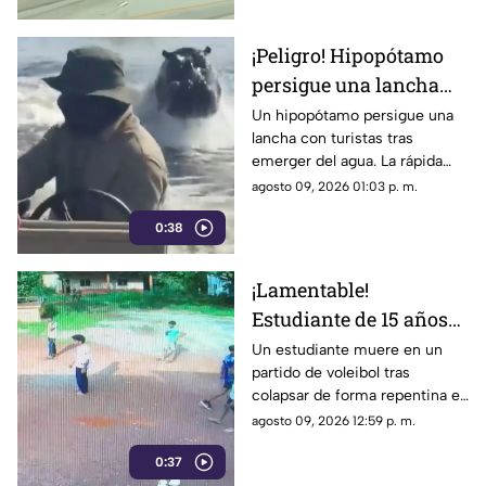
¡Peligro! Hipopótamo
persigue una lancha
llena de turistas |
Un hipopótamo persigue una
lancha con turistas tras
VIDEO
emerger del agua. La rápida
reacción del guía evitó un
agosto 09, 2026 01:03 p. m.
ataque y puso a salvo a todos a
0:38
bordo.
¡Lamentable!
Estudiante de 15 años
muere en un partido de
Un estudiante muere en un
partido de voleibol tras
voleibol | VIDEO
colapsar de forma repentina en
la cancha. Conoce los detalles
agosto 09, 2026 12:59 p. m.
reportados por las autoridades.
0:37