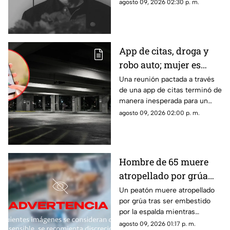
apunta a llegar a los lectores
agosto 09, 2026 02:30 p. m.
de habla hispana.
App de citas, droga y
robo auto; mujer es
vinculada a proceso
Una reunión pactada a través
de una app de citas terminó de
por asalto tras
manera inesperada para un
encuentro en hotel
hombre, quien al recuperar el
agosto 09, 2026 02:00 p. m.
conocimiento descubrió que
varias de sus pertenencias
habían desaparecido.
Hombre de 65 muere
atropellado por grúa
tras ser embestido |
Un peatón muere atropellado
por grúa tras ser embestido
VIDEO
por la espalda mientras
caminaba. El hombre de 65
agosto 09, 2026 01:17 p. m.