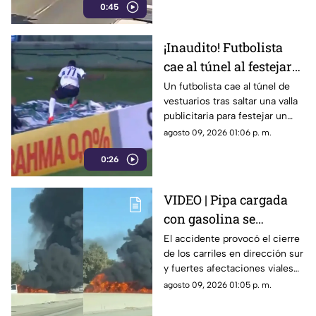
0:45
ocurrido.
¡Inaudito! Futbolista
cae al túnel al festejar
un gol | VIDEO
Un futbolista cae al túnel de
vestuarios tras saltar una valla
publicitaria para festejar un
gol. La anotación fue anulada y
agosto 09, 2026 01:06 p. m.
terminó lesionado.
0:26
VIDEO | Pipa cargada
con gasolina se
incendia tras accidente
El accidente provocó el cierre
de los carriles en dirección sur
y paraliza autopista
y fuertes afectaciones viales
en la zona.
agosto 09, 2026 01:05 p. m.