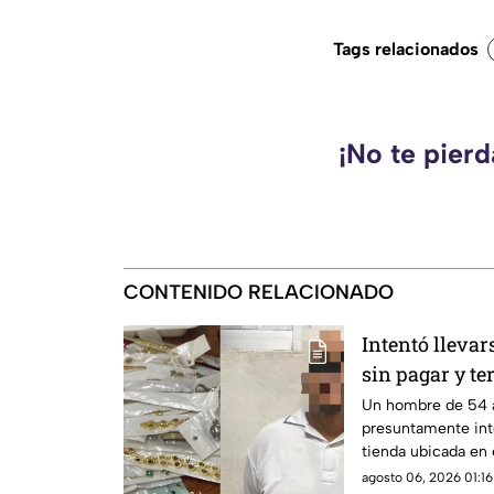
Tags relacionados
¡No te pier
CONTENIDO RELACIONADO
Intentó llevar
sin pagar y t
de Torreón
Un hombre de 54 a
presuntamente int
tienda ubicada en 
agosto 06, 2026 01:16