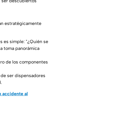
r ser descubiertos
can estratégicamente
es es simple:
"¿Quién se
una toma panorámica
ntro de los componentes
a de ser dispensadores
.
n accidente al