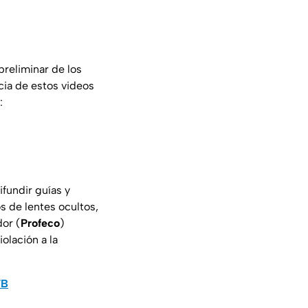
preliminar de los
ia de estos videos
:
fundir guías y
s de lentes ocultos,
dor (
Profeco
)
olación a la
TB