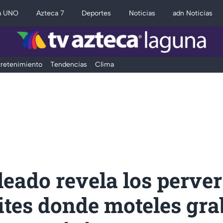
a UNO
Azteca 7
Deportes
Noticias
adn Noticias
retenimiento
Tendencias
Clima
eado revela los perve
ites donde moteles gra