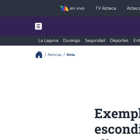
en vivo
TV Azteca
Aztec
La Laguna
Durango
Seguridad
Deportes
Ent
Noticias
Nota
Exempl
escond