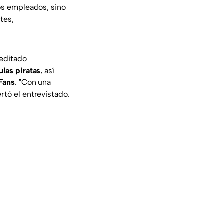
los empleados, sino
tes,
 editado
ulas piratas
, así
Fans
.
"Con una
ertó el entrevistado.