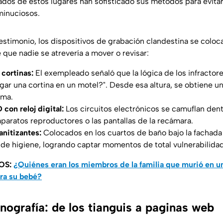
gados de estos lugares han sofisticado sus métodos para evita
minuciosos.
estimonio, los dispositivos de grabación clandestina se colo
 que nadie se atrevería a mover o revisar:
 cortinas:
El exempleado señaló que la lógica de los infractor
gar una cortina en un motel?"
. Desde esa altura, se obtiene 
ama.
con reloj digital:
Los circuitos electrónicos se camuflan de
 aparatos reproductores o las pantallas de la recámara.
anitizantes:
Colocados en los cuartos de baño bajo la fachad
 de higiene, logrando captar momentos de total vulnerabilidad
OS:
¿Quiénes eran los miembros de la familia que murió en u
ra su bebé?
nografía: de los tianguis a paginas web