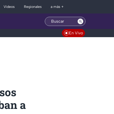
Regionales
Videos
a más +
En Vivo
rsos
ban a