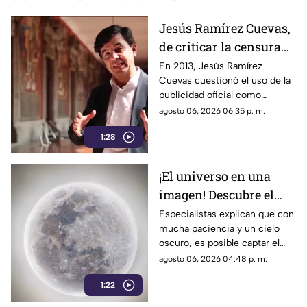
Jesús Ramírez Cuevas,
de criticar la censura
por publicidad oficial a
En 2013, Jesús Ramírez
Cuevas cuestionó el uso de la
ser señalado por
publicidad oficial como
estrategia de control
herramienta para presionar a
agosto 06, 2026 06:35 p. m.
informativo
los medios de comunicación.
1:28
Años después, su papel dentro
del gobierno ha reavivado las
críticas por las políticas
¡El universo en una
relacionadas con la difusión de
imagen! Descubre el
la información.
fascinante mundo de la
Especialistas explican que con
mucha paciencia y un cielo
astrofotografía en La
oscuro, es posible captar el
Laguna
aparente movimiento de las
agosto 06, 2026 04:48 p. m.
estrellas desde nuestra región.
1:22