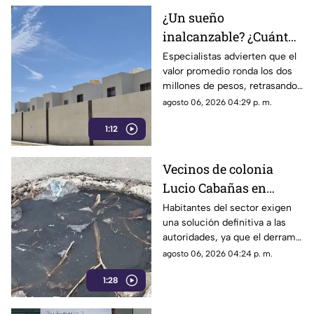
¿Un sueño
inalcanzable? ¿Cuánto
cuesta comprar una
Especialistas advierten que el
valor promedio ronda los dos
casa en La Laguna?
millones de pesos, retrasando
considerablemente la edad en
agosto 06, 2026 04:29 p. m.
la que los ciudadanos logran
1:12
adquirir su patrimonio.
Vecinos de colonia
Lucio Cabañas en
Lerdo exigen a SAPAL
Habitantes del sector exigen
una solución definitiva a las
reparar constante brote
autoridades, ya que el derrame
de aguas negras
representa un grave foco de
agosto 06, 2026 04:24 p. m.
infección y temen
1:28
afectaciones estructurales.