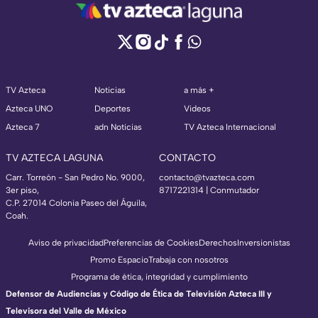
TV Azteca
Noticias
a más +
Azteca UNO
Deportes
Videos
Azteca 7
adn Noticias
TV Azteca Internacional
TV AZTECA LAGUNA
CONTACTO
Carr. Torreón - San Pedro No. 9000,
contacto@tvazteca.com
3er piso,
8717221314
| Conmutador
C.P. 27014 Colonia Paseo del Águila,
Coah.
Aviso de privacidad
Preferencias de Cookies
Derechos
Inversionistas
Promo Espacio
Trabaja con nosotros
Programa de ética, integridad y cumplimiento
Defensor de Audiencias y Código de Ética de Televisión Azteca III y
Televisora del Valle de México