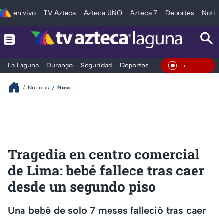
en vivo
TV Azteca
Azteca UNO
Azteca 7
Deportes
Notic
La Laguna
Durango
Seguridad
Deportes
Entretenimiento
En Vivo
Noticias
Nota
Tragedia en centro comercial
de Lima: bebé fallece tras caer
desde un segundo piso
Una bebé de solo 7 meses falleció tras caer