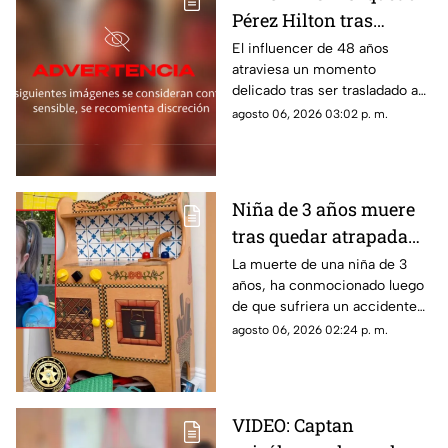
Pérez Hilton tras
agresiones durante en
El influencer de 48 años
atraviesa un momento
vivo de TikTok
delicado tras ser trasladado a
un hospital por cuerpos de
agosto 06, 2026 03:02 p. m.
emergencia. Este es su estado
de salud y los problemas que
enfrentaba.
Niña de 3 años muere
tras quedar atrapada
en cocina de juguete
La muerte de una niña de 3
años, ha conmocionado luego
de que sufriera un accidente
doméstico con una cocina de
agosto 06, 2026 02:24 p. m.
juguete de madera.
VIDEO: Captan