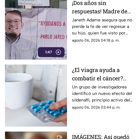
¡Dos años sin
respuestas! Madre de
Pablo Jared mantiene
Janeth Adame asegura que no
pierde la fe de ver regresar a
la esperanza de
su hijo, quien fue visto por
encontrarlo con vida
última vez el 30 de julio de
agosto 06, 2026 04:18 p. m.
2024 cuando se dirigía a
1:47
trabajar.
¿El viagra ayuda a
combatir el cáncer?
Estudio revela que
Un grupo de investigadores
identificó un nuevo efecto del
podría frenar la
sildenafil, principio activo del
metástasis
viagra, que podría cambiar su
agosto 06, 2026 03:44 p. m.
papel en la medicina.
IMÁGENES: Así quedó