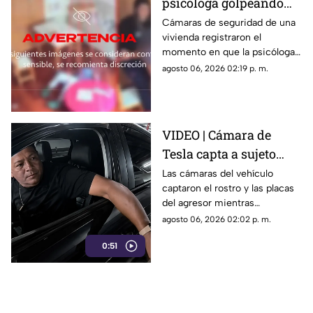
psicóloga golpeando
brutalmente a niño
Cámaras de seguridad de una
vivienda registraron el
INDEFENSO con
momento en que la psicóloga
autismo y epilepsia
agredió físicamente a un niño
agosto 06, 2026 02:19 p. m.
con autismo. La madre
interpuso la denuncia. Véase
con precaución.
VIDEO | Cámara de
Tesla capta a sujeto
rayando el auto en
Las cámaras del vehículo
captaron el rostro y las placas
estacionamiento
del agresor mientras
vandalizaba la pintura. Esto
agosto 06, 2026 02:02 p. m.
reveló la investigación.
0:51