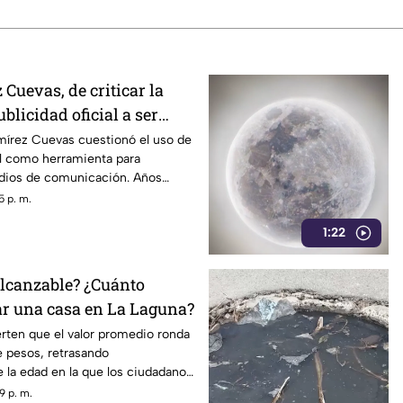
Cuevas, de criticar la
blicidad oficial a ser
strategia de control
mírez Cuevas cuestionó el uso de
ial como herramienta para
edios de comunicación. Años
dentro del gobierno ha reavivado
5 p. m.
 políticas relacionadas con la
1:22
ormación.
lcanzable? ¿Cuánto
r una casa en La Laguna?
erten que el valor promedio ronda
e pesos, retrasando
 la edad en la que los ciudadanos
patrimonio.
9 p. m.