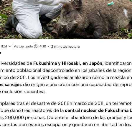
11:51
| Actualizado 🕑 14:10
2 minutos lectura
a
universidades de
Fukushima y Hirosaki, en Japón
, identificaro
imiento poblacional descontrolado en los jabalíes de la regió
ómico de 2011. Los investigadores analizaron cómo la mezcla e
es salvajes
dio origen a una cruza con una capacidad de repr
 exclusión radiactiva.
emplares tras el desastre de 2011En marzo de 2011, un terremo
que dañó tres reactores de la
central nuclear de Fukushima D
as 200,000 personas. Durante el abandono de las granjas y lo
s cerdos domésticos escaparon y quedaron en libertad en los