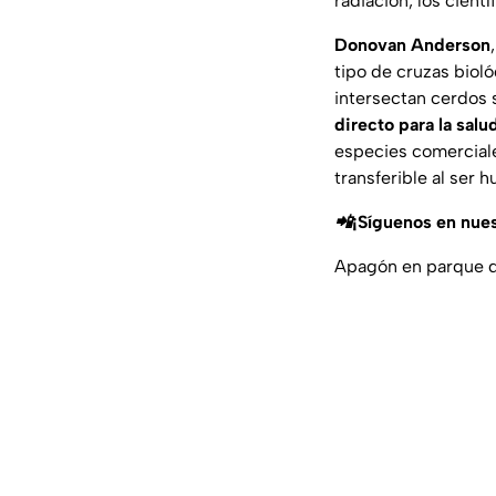
radiación, los cientí
Donovan Anderson
tipo de cruzas bio
intersectan cerdos 
directo para la salu
especies comerciale
transferible al ser 
📲¡Síguenos en nue
Apagón en parque de