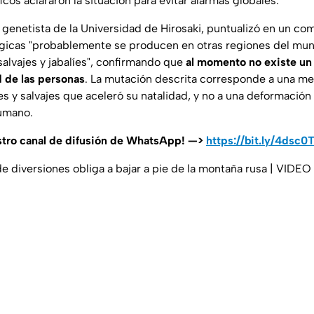
ficos aclararon la situación para evitar alarmas globales.
, genetista de la Universidad de Hirosaki, puntualizó en un c
lógicas "probablemente se producen en otras regiones del mu
salvajes y jabalíes", confirmando que
al momento no existe un
d de las personas
. La mutación descrita corresponde a una m
s y salvajes que aceleró su natalidad, y no a una deformación
humano.
stro canal de difusión de WhatsApp! —>
https://bit.ly/4dsc0
 diversiones obliga a bajar a pie de la montaña rusa | VIDEO