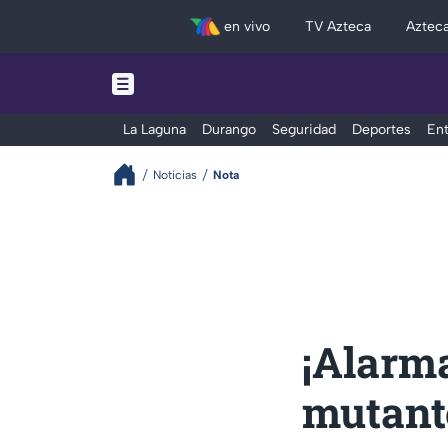
en vivo
TV Azteca
Aztec
La Laguna
Durango
Seguridad
Deportes
Ent
Noticias
Nota
¡Alarma
mutante