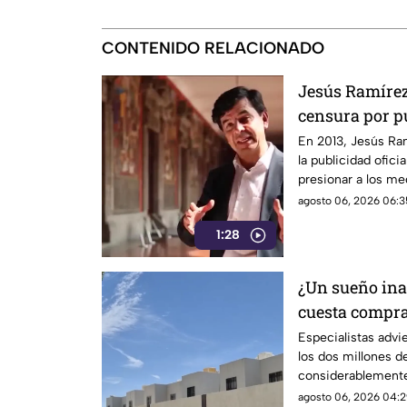
CONTENIDO RELACIONADO
Jesús Ramírez 
censura por pu
señalado por e
En 2013, Jesús Ra
la publicidad ofic
informativo
presionar a los m
después, su papel 
agosto 06, 2026 06:3
las críticas por las
1:28
difusión de la inf
¿Un sueño ina
cuesta compra
Especialistas advi
los dos millones d
considerablemente
logran adquirir su 
agosto 06, 2026 04:2