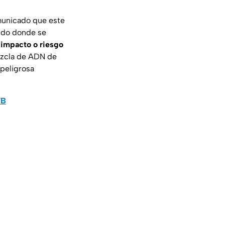
omunicado que este
ndo donde se
 impacto o riesgo
ezcla de ADN de
 peligrosa
TB