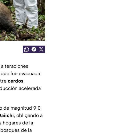
n alteraciones
n que fue evacuada
ntre
cerdos
oducción acelerada
to de magnitud 9.0
aiichi
, obligando a
s hogares de la
 bosques de la