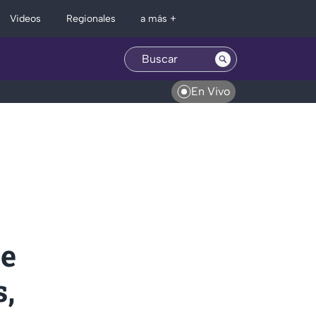
Regionales
Videos
a más +
En Vivo
ie
s,