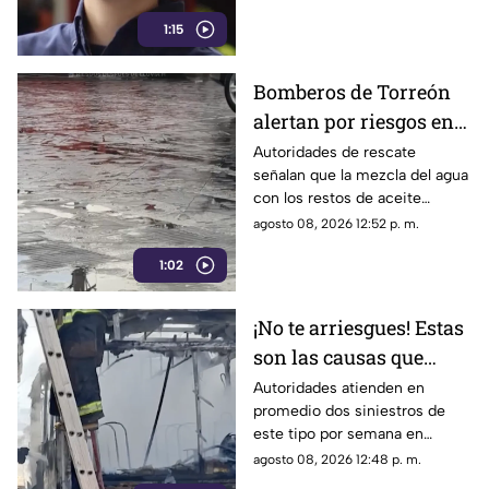
rescate para servir a la
1:15
ciudadanía.
Bomberos de Torreón
alertan por riesgos en
el asfalto tras las
Autoridades de rescate
señalan que la mezcla del agua
recientes lluvias
con los restos de aceite
acumulados en la calle provoca
agosto 08, 2026 12:52 p. m.
que el pavimento se vuelva
1:02
sumamente resbaladizo.
¡No te arriesgues! Estas
son las causas que
provocan incendios en
Autoridades atienden en
promedio dos siniestros de
vehículos
este tipo por semana en
Torreón. La falta de
agosto 08, 2026 12:48 p. m.
mantenimiento preventivo y la