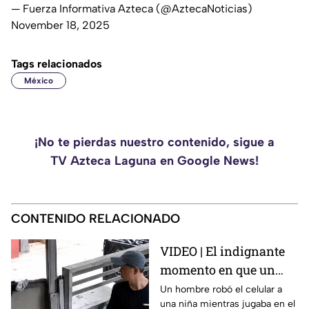
— Fuerza Informativa Azteca (@AztecaNoticias)
November 18, 2025
Tags relacionados
México
¡No te pierdas nuestro contenido, sigue a
TV Azteca Laguna en Google News!
CONTENIDO RELACIONADO
VIDEO | El indignante
momento en que un
hombre roba el celular
Un hombre robó el celular a
una niña mientras jugaba en el
a una niña en su propia