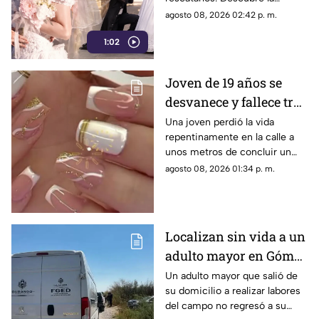
Obana
polémica ley que castiga a los
agosto 08, 2026 02:42 p. m.
ciudadanos si fallan en el
1:02
rescate.
Joven de 19 años se
desvanece y fallece tras
ponerse uñas en
Una joven perdió la vida
repentinamente en la calle a
Coahuila
unos metros de concluir un
servicio de uñas. Autoridades
agosto 08, 2026 01:34 p. m.
investigan un posible infarto
fulminante.
Localizan sin vida a un
adulto mayor en Gómez
Palacio; habría sufrido
Un adulto mayor que salió de
su domicilio a realizar labores
un infarto
del campo no regresó a su