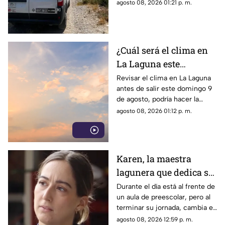
hogar. Tras ser buscado por su
agosto 08, 2026 01:21 p. m.
familia, fue localizado sin vida.
¿Cuál será el clima en
La Laguna este
domingo 9 de agosto
Revisar el clima en La Laguna
antes de salir este domingo 9
2026?
de agosto, podría hacer la
diferencia entre un día
agosto 08, 2026 01:12 p. m.
tranquilo y uno lleno de
imprevistos.
Karen, la maestra
lagunera que dedica su
tiempo libre a ser
Durante el día está al frente de
un aula de preescolar, pero al
bombera voluntaria
terminar su jornada, cambia el
pizarrón por el uniforme de
agosto 08, 2026 12:59 p. m.