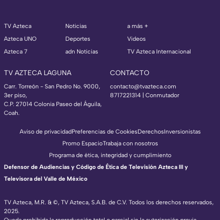
TV Azteca
Noticias
a más +
Azteca UNO
Deportes
Videos
Azteca 7
adn Noticias
TV Azteca Internacional
TV AZTECA LAGUNA
CONTACTO
Carr. Torreón - San Pedro No. 9000,
contacto@tvazteca.com
3er piso,
8717221314
| Conmutador
C.P. 27014 Colonia Paseo del Águila,
Coah.
Aviso de privacidad
Preferencias de Cookies
Derechos
Inversionistas
Promo Espacio
Trabaja con nosotros
Programa de ética, integridad y cumplimiento
Defensor de Audiencias y Código de Ética de Televisión Azteca III y
Televisora del Valle de México
TV Azteca, M.R. & ©, TV Azteca, S.A.B. de C.V. Todos los derechos reservados,
2025.