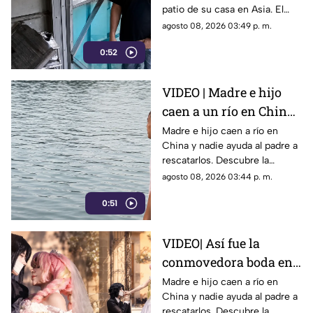
patio de su casa en Asia. El
casa
video viral muestra cómo
agosto 08, 2026 03:49 p. m.
operó a plena luz del día
0:52
impunemente.
VIDEO | Madre e hijo
caen a un río en China
y nadie los ayuda por
Madre e hijo caen a río en
China y nadie ayuda al padre a
esta indignante razón
rescatarlos. Descubre la
polémica ley que castiga a los
agosto 08, 2026 03:44 p. m.
ciudadanos si fallan en el
0:51
rescate.
VIDEO| Así fue la
conmovedora boda en
México que le dio un
Madre e hijo caen a río en
China y nadie ayuda al padre a
final feliz a Mitsuri y
rescatarlos. Descubre la