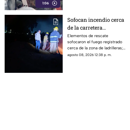
1:06
suciedad en el motor son los
principales detonantes.
Sofocan incendio cerca
de la carretera
Matamoros-Torreón:
Elementos de rescate
sofocaron el fuego registrado
IMÁGENES
cerca de la zona de ladrilleras;
no se reportaron personas
agosto 08, 2026 12:38 p. m.
lesionadas.