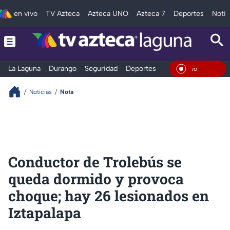
en vivo
TV Azteca
Azteca UNO
Azteca 7
Deportes
Notic
La Laguna
Durango
Seguridad
Deportes
Entretenimiento
En Viv
Noticias
Nota
Conductor de Trolebús se
queda dormido y provoca
choque; hay 26 lesionados en
Iztapalapa