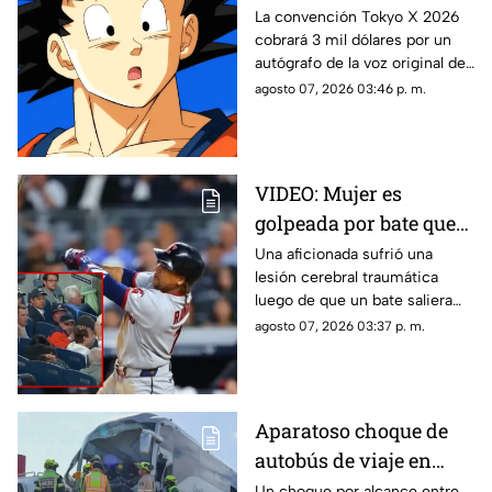
cobra quien da voz a
La convención Tokyo X 2026
cobrará 3 mil dólares por un
Goku e indigna a los
autógrafo de la voz original de
fans
Goku en Dragon Ball. Fans
agosto 07, 2026 03:46 p. m.
denuncian abuso en los
precios.
VIDEO: Mujer es
golpeada por bate que
salió volando en
Una aficionada sufrió una
lesión cerebral traumática
partido de los Yankees;
luego de que un bate saliera
los demandó por 10
disparado hacia las gradas en
agosto 07, 2026 03:37 p. m.
millones de dólares
pleno partido. La víctima acusa
fallas en la red de protección
del Yankee Stadium.
Aparatoso choque de
autobús de viaje en
carretera deja un
Un choque por alcance entre