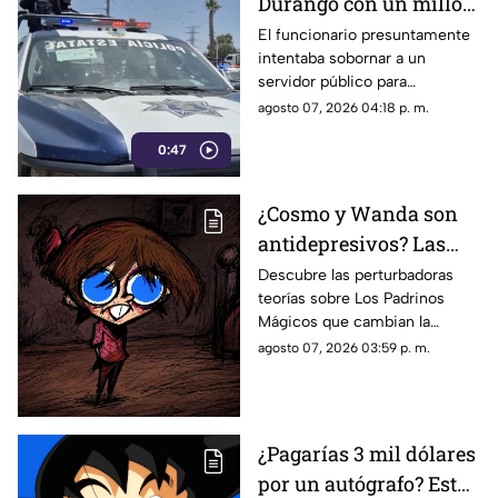
Durango con un millón
de pesos y un arma de
El funcionario presuntamente
intentaba sobornar a un
fuego
servidor público para
reclasificar diversas causas
agosto 07, 2026 04:18 p. m.
penales. Fue interceptado en
0:47
el estacionamiento de una
tienda de autoservicio.
¿Cosmo y Wanda son
antidepresivos? Las
perturbadoras teorías y
Descubre las perturbadoras
teorías sobre Los Padrinos
las hipótesis más
Mágicos que cambian la
oscuras sobre Los
historia de Timmy Turner y el
agosto 07, 2026 03:59 p. m.
Padrinos Mágicos
origen de sus seres mágicos.
¿Pagarías 3 mil dólares
por un autógrafo? Esto