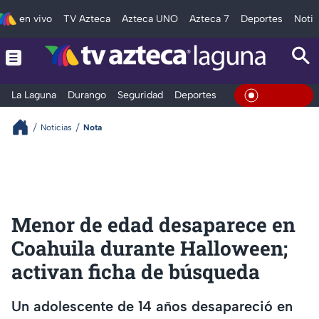
en vivo
TV Azteca
Azteca UNO
Azteca 7
Deportes
Notic
La Laguna
Durango
Seguridad
Deportes
Entretenimiento
En Vivo
Noticias
Nota
Menor de edad desaparece en
Coahuila durante Halloween;
activan ficha de búsqueda
Un adolescente de 14 años desapareció en