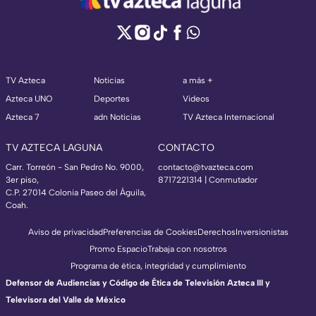
TV Azteca
Noticias
a más +
Azteca UNO
Deportes
Videos
Azteca 7
adn Noticias
TV Azteca Internacional
TV AZTECA LAGUNA
CONTACTO
Carr. Torreón - San Pedro No. 9000,
contacto@tvazteca.com
3er piso,
8717221314
| Conmutador
C.P. 27014 Colonia Paseo del Águila,
Coah.
Aviso de privacidad
Preferencias de Cookies
Derechos
Inversionistas
Promo Espacio
Trabaja con nosotros
Programa de ética, integridad y cumplimiento
Defensor de Audiencias y Código de Ética de Televisión Azteca III y
Televisora del Valle de México