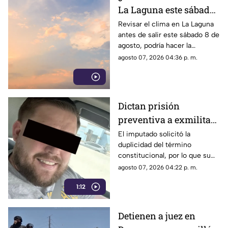
La Laguna este sábado
8 de agosto 2026?
Revisar el clima en La Laguna
antes de salir este sábado 8 de
agosto, podría hacer la
diferencia entre un día
agosto 07, 2026 04:36 p. m.
tranquilo y uno lleno de
imprevistos.
Dictan prisión
preventiva a exmilitar
estadounidense por
El imputado solicitó la
duplicidad del término
asesinato de tres
constitucional, por lo que su
personas en Coahuila
situación jurídica se definirá
agosto 07, 2026 04:22 p. m.
en una próxima audiencia el 11
1:12
de agosto.
Detienen a juez en