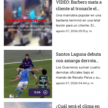
VIDEO: Barbero mata a
cliente al tronarle el
cuello mientras le
Una maniobra popular en una
barbería terminó en una letal
cortaba el cabello
lesión para un cliente. El
momento quedó registrado
agosto 07, 2026 05:15 p. m.
por las cámaras de seguridad,
véase con precaución.
Santos Laguna debuta
con amarga derrota
ante el New York City
Los Guerreros suman cuatro
derrotas oficiales bajo el
en la Leagues Cup
mando de Renato Paiva y su
próximo reto será ante el
agosto 07, 2026 04:44 p. m.
Chicago Fire.
0:24
¿Cuál será el clima en