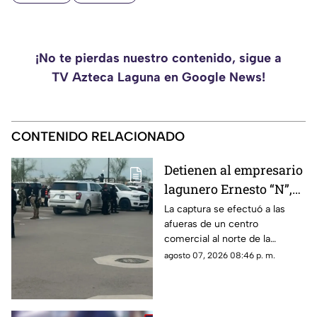
¡No te pierdas nuestro contenido, sigue a
TV Azteca Laguna en Google News!
CONTENIDO RELACIONADO
Detienen al empresario
lagunero Ernesto “N”,
alias “El Güino”, tras
La captura se efectuó a las
afueras de un centro
despliegue de
comercial al norte de la
seguridad en Torreón
ciudad; le habrían asegurado
agosto 07, 2026 08:46 p. m.
un arma de fuego sin
documentación reglamentaria.