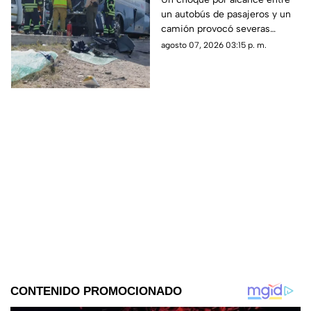
un autobús de pasajeros y un
conductor prensado y
camión provocó severas
dos heridos
afectaciones viales. El
agosto 07, 2026 03:15 p. m.
operador de la unidad quedó
prensado tras el golpe.