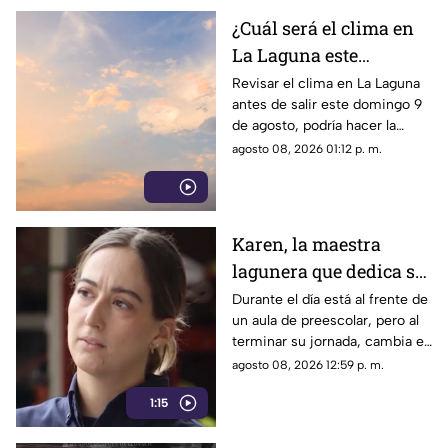
¿Cuál será el clima en
La Laguna este
domingo 9 de agosto
Revisar el clima en La Laguna
antes de salir este domingo 9
2026?
de agosto, podría hacer la
diferencia entre un día
agosto 08, 2026 01:12 p. m.
tranquilo y uno lleno de
imprevistos.
Karen, la maestra
lagunera que dedica su
tiempo libre a ser
Durante el día está al frente de
un aula de preescolar, pero al
bombera voluntaria
terminar su jornada, cambia el
pizarrón por el uniforme de
agosto 08, 2026 12:59 p. m.
rescate para servir a la
1:15
ciudadanía.