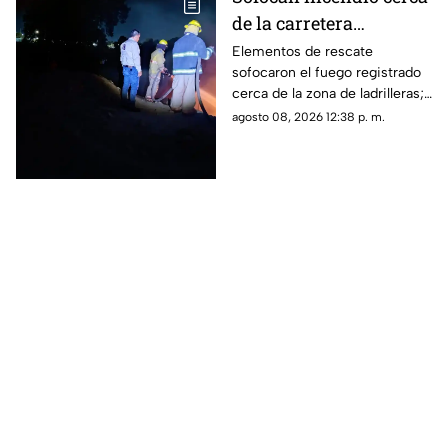
de la carretera
Matamoros-Torreón:
Elementos de rescate
sofocaron el fuego registrado
IMÁGENES
cerca de la zona de ladrilleras;
no se reportaron personas
agosto 08, 2026 12:38 p. m.
lesionadas.