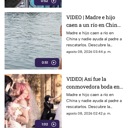
0:52
impunemente.
VIDEO | Madre e hijo
caen a un río en China
y nadie los ayuda por
Madre e hijo caen a río en
China y nadie ayuda al padre a
esta indignante razón
rescatarlos. Descubre la
polémica ley que castiga a los
agosto 08, 2026 03:44 p. m.
ciudadanos si fallan en el
0:51
rescate.
VIDEO| Así fue la
conmovedora boda en
México que le dio un
Madre e hijo caen a río en
China y nadie ayuda al padre a
final feliz a Mitsuri y
rescatarlos. Descubre la
Obana
polémica ley que castiga a los
agosto 08, 2026 02:42 p. m.
ciudadanos si fallan en el
1:02
rescate.