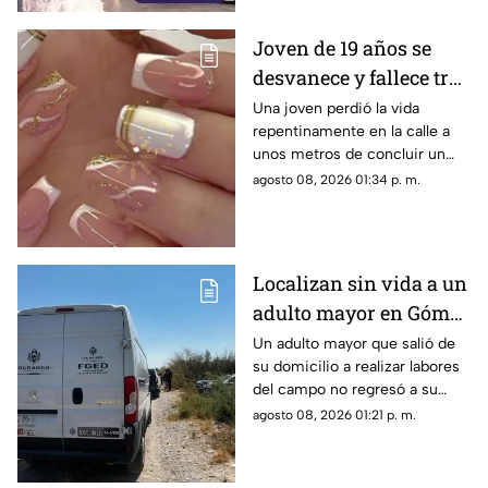
Joven de 19 años se
desvanece y fallece tras
ponerse uñas en
Una joven perdió la vida
repentinamente en la calle a
Coahuila
unos metros de concluir un
servicio de uñas. Autoridades
agosto 08, 2026 01:34 p. m.
investigan un posible infarto
fulminante.
Localizan sin vida a un
adulto mayor en Gómez
Palacio; habría sufrido
Un adulto mayor que salió de
su domicilio a realizar labores
un infarto
del campo no regresó a su
hogar. Tras ser buscado por su
agosto 08, 2026 01:21 p. m.
familia, fue localizado sin vida.