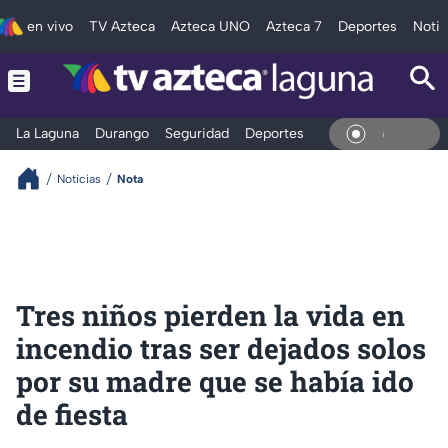
en vivo
TV Azteca
Azteca UNO
Azteca 7
Deportes
Notic
La Laguna
Durango
Seguridad
Deportes
Entretenimiento
En Viv
Noticias
Nota
Tres niños pierden la vida en
incendio tras ser dejados solos
por su madre que se había ido
de fiesta