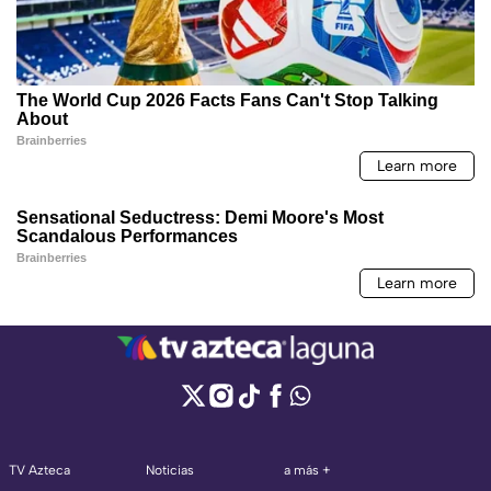
TV Azteca
Noticias
a más +