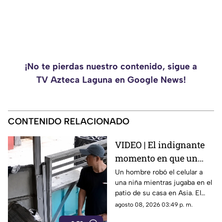
¡No te pierdas nuestro contenido, sigue a
TV Azteca Laguna en Google News!
CONTENIDO RELACIONADO
VIDEO | El indignante
momento en que un
hombre roba el celular
Un hombre robó el celular a
una niña mientras jugaba en el
a una niña en su propia
patio de su casa en Asia. El
casa
video viral muestra cómo
agosto 08, 2026 03:49 p. m.
operó a plena luz del día