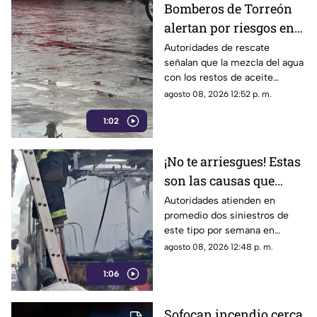
Bomberos de Torreón
alertan por riesgos en
el asfalto tras las
Autoridades de rescate
señalan que la mezcla del agua
recientes lluvias
con los restos de aceite
acumulados en la calle provoca
agosto 08, 2026 12:52 p. m.
que el pavimento se vuelva
1:02
sumamente resbaladizo.
¡No te arriesgues! Estas
son las causas que
provocan incendios en
Autoridades atienden en
promedio dos siniestros de
vehículos
este tipo por semana en
Torreón. La falta de
agosto 08, 2026 12:48 p. m.
mantenimiento preventivo y la
1:06
suciedad en el motor son los
principales detonantes.
Sofocan incendio cerca