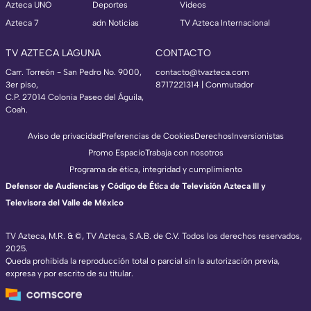
Azteca UNO
Deportes
Videos
Azteca 7
adn Noticias
TV Azteca Internacional
TV AZTECA LAGUNA
CONTACTO
Carr. Torreón - San Pedro No. 9000,
contacto@tvazteca.com
3er piso,
8717221314
| Conmutador
C.P. 27014 Colonia Paseo del Águila,
Coah.
Aviso de privacidad
Preferencias de Cookies
Derechos
Inversionistas
Promo Espacio
Trabaja con nosotros
Programa de ética, integridad y cumplimiento
Defensor de Audiencias y Código de Ética de Televisión Azteca III y
Televisora del Valle de México
TV Azteca, M.R. & ©, TV Azteca, S.A.B. de C.V. Todos los derechos reservados,
2025.
Queda prohibida la reproducción total o parcial sin la autorización previa,
expresa y por escrito de su titular.