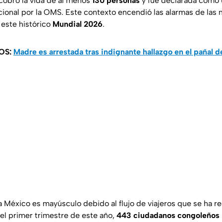
cobró la vida de al menos
130 personas
y fue declarada como
cional por la OMS. Este contexto encendió las alarmas de las 
este histórico
Mundial 2026
.
OS:
Madre es arrestada tras indignante hallazgo en el pañal 
ra México es mayúsculo debido al flujo de viajeros que se ha 
 el primer trimestre de este año,
443 ciudadanos congoleños 