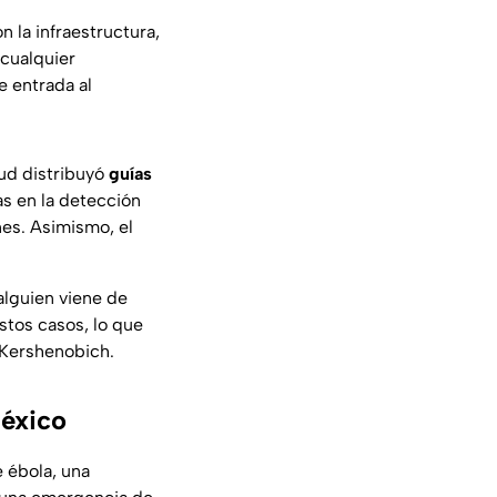
n la infraestructura,
 cualquier
 entrada al
lud distribuyó
guías
as en la detección
es. Asimismo, el
alguien viene de
stos casos, lo que
ó Kershenobich.
México
 ébola, una