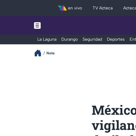
en vivo
TV Azteca
Aztec
La Laguna
Durango
Seguridad
Deportes
Ent
Nota
México 
vigilan