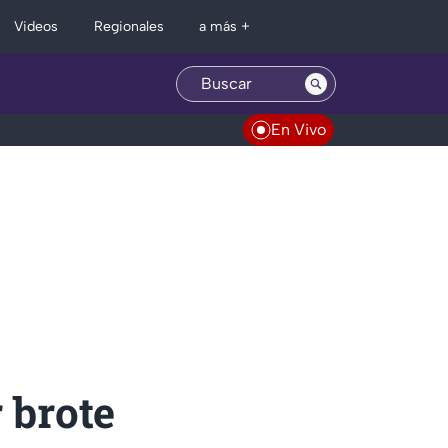
Regionales
Videos
a más +
En Vivo
 brote