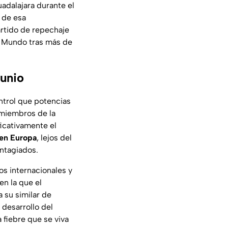
adalajara durante el
 de esa
artido de repechaje
l Mundo tras más de
junio
ntrol que potencias
 miembros de la
icativamente el
 en Europa
, lejos del
ontagiados.
os internacionales y
 en la que el
a su similar de
 desarrollo del
 fiebre que se viva