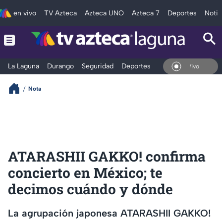
en vivo
TV Azteca
Azteca UNO
Azteca 7
Deportes
Notic
La Laguna
Durango
Seguridad
Deportes
Entretenimiento
En Vivo
Nota
ATARASHII GAKKO! confirma
concierto en México; te
decimos cuándo y dónde
La agrupación japonesa ATARASHII GAKKO!