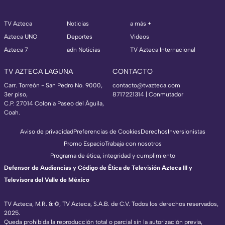
TV Azteca
Noticias
a más +
Azteca UNO
Deportes
Videos
Azteca 7
adn Noticias
TV Azteca Internacional
TV AZTECA LAGUNA
CONTACTO
Carr. Torreón - San Pedro No. 9000,
contacto@tvazteca.com
3er piso,
8717221314
| Conmutador
C.P. 27014 Colonia Paseo del Águila,
Coah.
Aviso de privacidad
Preferencias de Cookies
Derechos
Inversionistas
Promo Espacio
Trabaja con nosotros
Programa de ética, integridad y cumplimiento
Defensor de Audiencias y Código de Ética de Televisión Azteca III y
Televisora del Valle de México
TV Azteca, M.R. & ©, TV Azteca, S.A.B. de C.V. Todos los derechos reservados,
2025.
Queda prohibida la reproducción total o parcial sin la autorización previa,