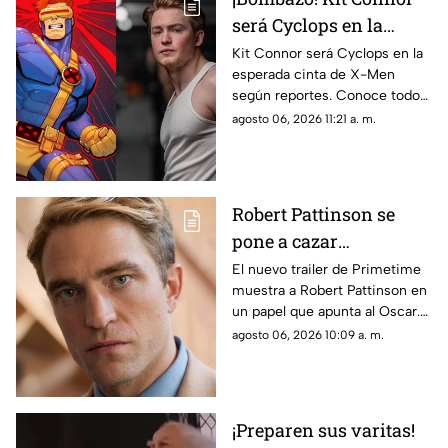
será Cyclops en la
película de X-Men
Kit Connor será Cyclops en la
esperada cinta de X-Men
según reportes. Conoce todos
los detalles sobre el fichaje del
agosto 06, 2026 11:21 a. m.
actor y el proyecto.
Robert Pattinson se
pone a cazar
pederastas en el nuevo
El nuevo trailer de Primetime
muestra a Robert Pattinson en
thriller basado en
un papel que apunta al Oscar.
hechos reales
Descubre todos los detalles de
agosto 06, 2026 10:09 a. m.
‘Primetime'
esta esperada película aquí.
¡Preparen sus varitas!