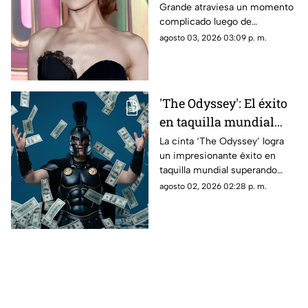
Grande atraviesa un momento
críticas a su apariencia
complicado luego de
física
convertirse en blanco de
agosto 03, 2026 03:09 p. m.
constantes comentarios sobre
su peso y apariencia.
'The Odyssey': El éxito
en taquilla mundial
que rompe récords
La cinta ‘The Odyssey’ logra
un impresionante éxito en
taquilla mundial superando
$911M y perfilándose para
agosto 02, 2026 02:28 p. m.
alcanzar récords históricos en
cines.