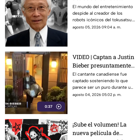
icónicos del tokusatsu
El mundo del entretenimiento
despide al creador de los
y los Power Rangers
robots icónicos del tokusatsu.
Su trabajo revolucionó series
agosto 05, 2026 09:04 a. m.
como Spider-Man y Power
Rangers.
VIDEO | Captan a Justin
Bieber presuntamente
fumando cerca de su
El cantante canadiense fue
captado sosteniendo lo que
bebé
parece ser un puro durante un
paseo familiar en yate,
agosto 04, 2026 05:02 p. m.
desatando la indignación de
0:37
sus seguidores.
¡Sube el volumen! La
nueva película de