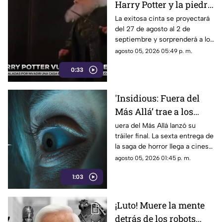
Harry Potter y la piedra
filosofal regresa a los
La exitosa cinta se proyectará
del 27 de agosto al 2 de
cines por su 25
septiembre y sorprenderá a los
aniversario
fanáticos con 15 minutos de
agosto 05, 2026 05:49 p. m.
material exclusivo.
0:33
'Insidious: Fuera del
Más Allá’ trae a los
demonios al mundo
uera del Más Allá lanzó su
tráiler final. La sexta entrega de
real en su tráiler final
la saga de horror llega a cines
el 21 de agosto de 2026.
agosto 05, 2026 01:45 p. m.
1:03
¡Luto! Muere la mente
detrás de los robots