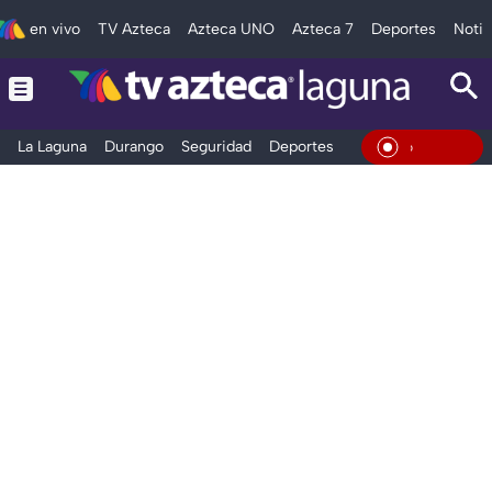
en vivo
TV Azteca
Azteca UNO
Azteca 7
Deportes
Notic
La Laguna
Durango
Seguridad
Deportes
Entretenimiento
En Vivo