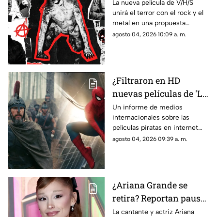
V/H/S unirá terror y
La nueva película de V/H/S
unirá el terror con el rock y el
metal
metal en una propuesta
cargada de efectos prácticos y
agosto 04, 2026 10:09 a. m.
música. Se estrena este 9 de
octubre.
¿Filtraron en HD
nuevas películas de 'La
Odisea' y 'Spider-Man'?
Un informe de medios
internacionales sobre las
Esto sabemos
películas piratas en internet
causó revuelo por supuestas
agosto 04, 2026 09:39 a. m.
copias en HD. Esto es lo que
se sabe realmente.
¿Ariana Grande se
retira? Reportan pausa
en su carrera por
La cantante y actriz Ariana