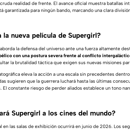
 cruda realidad de frente. El avance oficial muestra batallas i
tá garantizada para ningún bando, marcando una clara división
 la nueva película de Supergirl?
l aborda la defensa del universo ante una fuerza altamente des
élico con una postura severa frente al conflicto intergaláctic
ultar la brutalidad táctica que exigen sus nuevas misiones para 
ográfica eleva la acción a una escala sin precedentes dentro 
s sugieren que la guerrera luchará hasta las últimas consec
s. El constante riesgo de perder aliados establece un tono nar
ará Supergirl a los cines del mundo?
al en las salas de exhibición ocurrirá en junio de 2026. Los se