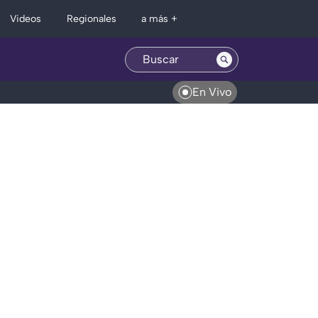
Regionales
Videos
a más +
En Vivo