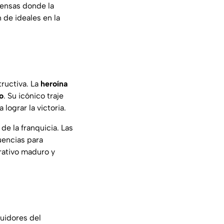
ntensas donde la
 de ideales en la
tructiva. La
heroína
o
. Su icónico traje
lograr la victoria.
de la franquicia. Las
uencias para
rativo maduro y
guidores del