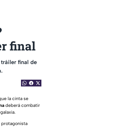
?
r final
ráiler final de
.
ue la cinta se
na
deberá combatir
galaxia.
a protagonista