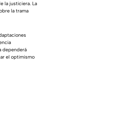
la justiciera. La
obre la trama
adaptaciones
encia
la dependerá
nar el optimismo