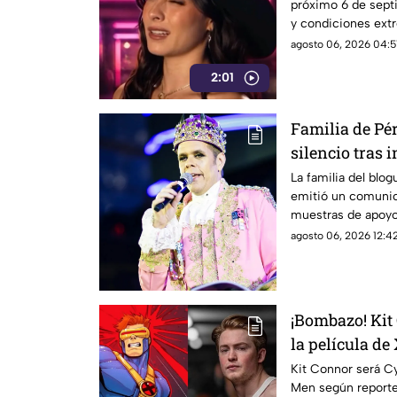
próximo 6 de sept
y condiciones extr
agosto 06, 2026 04:5
2:01
Familia de Pé
silencio tras 
La familia del blo
emitió un comunica
muestras de apoyo
agosto 06, 2026 12:42
¡Bombazo! Kit
la película d
Kit Connor será Cy
Men según reporte