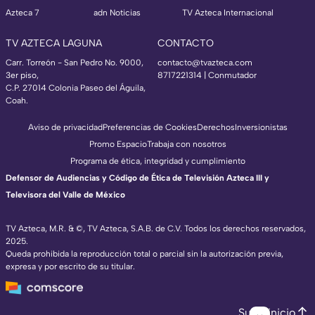
Azteca 7
adn Noticias
TV Azteca Internacional
TV AZTECA LAGUNA
CONTACTO
Carr. Torreón - San Pedro No. 9000,
contacto@tvazteca.com
3er piso,
8717221314
| Conmutador
C.P. 27014 Colonia Paseo del Águila,
Coah.
Aviso de privacidad
Preferencias de Cookies
Derechos
Inversionistas
Promo Espacio
Trabaja con nosotros
Programa de ética, integridad y cumplimiento
Defensor de Audiencias y Código de Ética de Televisión Azteca III y
Televisora del Valle de México
TV Azteca, M.R. & ©, TV Azteca, S.A.B. de C.V. Todos los derechos reservados,
2025.
Queda prohibida la reproducción total o parcial sin la autorización previa,
expresa y por escrito de su titular.
Subir inicio