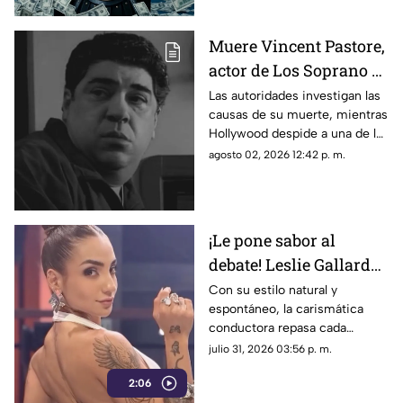
Muere Vincent Pastore,
actor de Los Soprano y
Buenos Muchachos;
Las autoridades investigan las
causas de su muerte, mientras
esto se sabe de su
Hollywood despide a una de las
fallecimiento
figuras más emblemáticas del
agosto 02, 2026 12:42 p. m.
cine y la televisión sobre la
mafia.
¡Le pone sabor al
debate! Leslie Gallardo
conquista el PreShow
Con su estilo natural y
espontáneo, la carismática
de MasterChef 24/7
conductora repasa cada
analizando las
semana los momentos más
julio 31, 2026 03:56 p. m.
polémicas
intensos y las estrategias del
2:06
exitoso reality culinario.