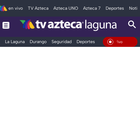
en vivo
TV Azteca
Azteca UNO
Azteca 7
Deportes
Notic
La Laguna
Durango
Seguridad
Deportes
Entretenimiento
En Vivo