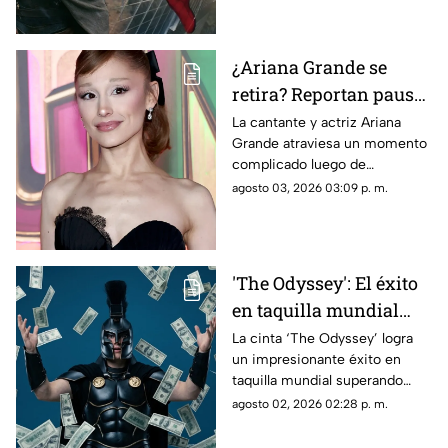
se sabe realmente.
¿Ariana Grande se
retira? Reportan pausa
en su carrera por
La cantante y actriz Ariana
Grande atraviesa un momento
críticas a su apariencia
complicado luego de
física
convertirse en blanco de
agosto 03, 2026 03:09 p. m.
constantes comentarios sobre
su peso y apariencia.
'The Odyssey': El éxito
en taquilla mundial
que rompe récords
La cinta ‘The Odyssey’ logra
un impresionante éxito en
taquilla mundial superando
$911M y perfilándose para
agosto 02, 2026 02:28 p. m.
alcanzar récords históricos en
cines.