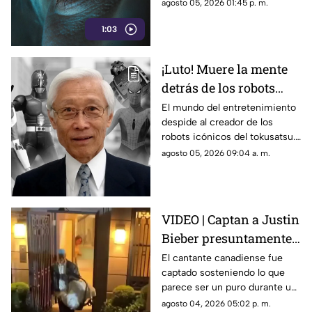
el 21 de agosto de 2026.
agosto 05, 2026 01:45 p. m.
1:03
¡Luto! Muere la mente
detrás de los robots
icónicos del tokusatsu
El mundo del entretenimiento
despide al creador de los
y los Power Rangers
robots icónicos del tokusatsu.
Su trabajo revolucionó series
agosto 05, 2026 09:04 a. m.
como Spider-Man y Power
Rangers.
VIDEO | Captan a Justin
Bieber presuntamente
fumando cerca de su
El cantante canadiense fue
captado sosteniendo lo que
bebé
parece ser un puro durante un
paseo familiar en yate,
agosto 04, 2026 05:02 p. m.