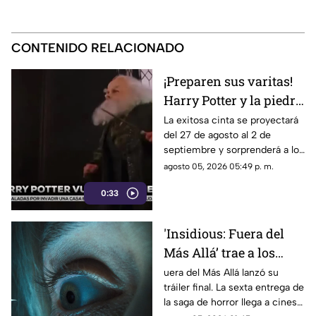
CONTENIDO RELACIONADO
¡Preparen sus varitas!
Harry Potter y la piedra
filosofal regresa a los
La exitosa cinta se proyectará
del 27 de agosto al 2 de
cines por su 25
septiembre y sorprenderá a los
aniversario
fanáticos con 15 minutos de
agosto 05, 2026 05:49 p. m.
material exclusivo.
0:33
'Insidious: Fuera del
Más Allá’ trae a los
demonios al mundo
uera del Más Allá lanzó su
tráiler final. La sexta entrega de
real en su tráiler final
la saga de horror llega a cines