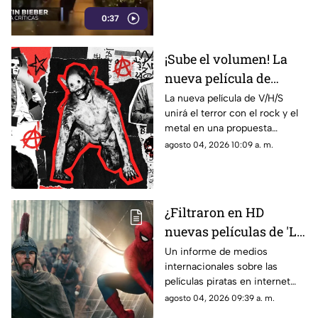
desatando la indignación de
0:37
sus seguidores.
¡Sube el volumen! La
nueva película de
V/H/S unirá terror y
La nueva película de V/H/S
unirá el terror con el rock y el
metal
metal en una propuesta
cargada de efectos prácticos y
agosto 04, 2026 10:09 a. m.
música. Se estrena este 9 de
octubre.
¿Filtraron en HD
nuevas películas de 'La
Odisea' y 'Spider-Man'?
Un informe de medios
internacionales sobre las
Esto sabemos
películas piratas en internet
causó revuelo por supuestas
agosto 04, 2026 09:39 a. m.
copias en HD. Esto es lo que