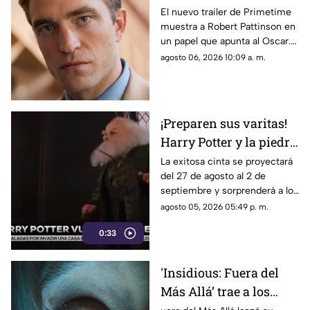
pederastas en el nuevo
El nuevo trailer de Primetime
muestra a Robert Pattinson en
thriller basado en
un papel que apunta al Oscar.
hechos reales
Descubre todos los detalles de
agosto 06, 2026 10:09 a. m.
‘Primetime'
esta esperada película aquí.
¡Preparen sus varitas!
Harry Potter y la piedra
filosofal regresa a los
La exitosa cinta se proyectará
del 27 de agosto al 2 de
cines por su 25
septiembre y sorprenderá a los
aniversario
fanáticos con 15 minutos de
agosto 05, 2026 05:49 p. m.
material exclusivo.
0:33
'Insidious: Fuera del
Más Allá’ trae a los