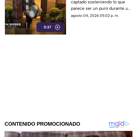
captado sosteniendo lo que
bebé
parece ser un puro durante un
paseo familiar en yate,
agosto 04, 2026 05:02 p. m.
desatando la indignación de
0:37
sus seguidores.