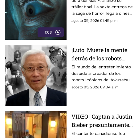
demonios al mundo
uera del Más Allá lanzó su
tráiler final. La sexta entrega de
real en su tráiler final
la saga de horror llega a cines
el 21 de agosto de 2026.
agosto 05, 2026 01:45 p. m.
1:03
¡Luto! Muere la mente
detrás de los robots
icónicos del tokusatsu
El mundo del entretenimiento
despide al creador de los
y los Power Rangers
robots icónicos del tokusatsu.
Su trabajo revolucionó series
agosto 05, 2026 09:04 a. m.
como Spider-Man y Power
Rangers.
VIDEO | Captan a Justin
Bieber presuntamente
fumando cerca de su
El cantante canadiense fue