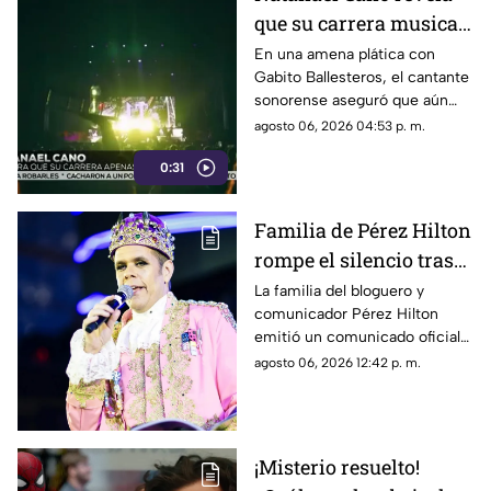
que su carrera musical
apenas está
En una amena plática con
Gabito Ballesteros, el cantante
empezando
sonorense aseguró que aún
tiene un largo camino por
agosto 06, 2026 04:53 p. m.
recorrer dentro de la industria.
0:31
Familia de Pérez Hilton
rompe el silencio tras
incidente en vivo
La familia del bloguero y
comunicador Pérez Hilton
emitió un comunicado oficial
para agradecer las muestras de
agosto 06, 2026 12:42 p. m.
apoyo recibidas.
¡Misterio resuelto!