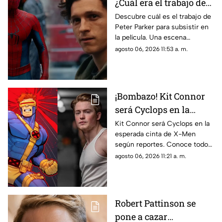
¿Cuál era el trabajo de
Peter Parker en Spider-
Descubre cuál es el trabajo de
Peter Parker para subsistir en
man: Brand New Day?
la película. Una escena
eliminada aclara las dudas de
agosto 06, 2026 11:53 a. m.
todos los fans.
¡Bombazo! Kit Connor
será Cyclops en la
película de X-Men
Kit Connor será Cyclops en la
esperada cinta de X-Men
según reportes. Conoce todos
los detalles sobre el fichaje del
agosto 06, 2026 11:21 a. m.
actor y el proyecto.
Robert Pattinson se
pone a cazar