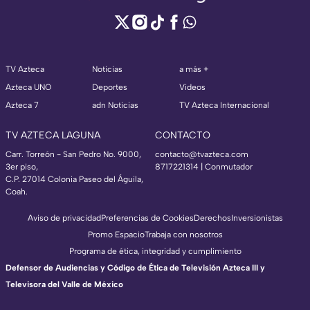
TV Azteca
Noticias
a más +
Azteca UNO
Deportes
Videos
Azteca 7
adn Noticias
TV Azteca Internacional
TV AZTECA LAGUNA
CONTACTO
Carr. Torreón - San Pedro No. 9000,
contacto@tvazteca.com
3er piso,
8717221314
| Conmutador
C.P. 27014 Colonia Paseo del Águila,
Coah.
Aviso de privacidad
Preferencias de Cookies
Derechos
Inversionistas
Promo Espacio
Trabaja con nosotros
Programa de ética, integridad y cumplimiento
Defensor de Audiencias y Código de Ética de Televisión Azteca III y
Televisora del Valle de México