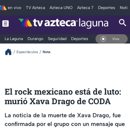
en vivo
TV Azteca
Azteca UNO
Azteca 7
Deportes
Notic
La Laguna
Durango
Seguridad
Deportes
Entretenimiento
En Vivo
Espectáculos
Nota
El rock mexicano está de luto:
murió Xava Drago de CODA
La noticia de la muerte de Xava Drago, fue
confirmada por el grupo con un mensaje que