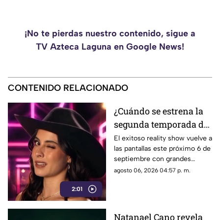
¡No te pierdas nuestro contenido, sigue a
TV Azteca Laguna en Google News!
CONTENIDO RELACIONADO
¿Cuándo se estrena la
segunda temporada de
La Granja VIP en
El exitoso reality show vuelve a
las pantallas este próximo 6 de
Azteca Uno?
septiembre con grandes
celebridades y condiciones
agosto 06, 2026 04:57 p. m.
extremas para los
2:01
participantes.
Natanael Cano revela