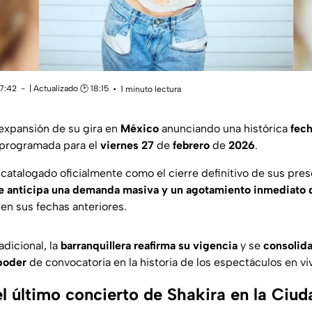
17:42
| Actualizado 🕑 18:15
1 minuto lectura
expansión de su gira en
México
anunciando una histórica
fech
 programada para el
viernes 27
de
febrero
de
2026
.
 catalogado oficialmente como el cierre definitivo de sus pres
e anticipa una demanda masiva y un agotamiento inmediato d
o en sus fechas anteriores.
dicional, la
barranquillera reafirma su vigencia
y se
consolid
poder
de convocatoria en la historia de los espectáculos en viv
l último concierto de Shakira en la Ciud