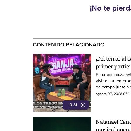
¡No te pier
CONTENIDO RELACIONADO
¡Del terror al 
primer partic
La Granja VIP
El famoso cazafant
vivir en un entorno
de campo junto a o
agosto 07, 2026 05:11
0:31
Natanael Cano
musical apen