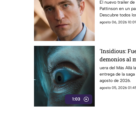
en hechos rea
El nuevo trailer d
Pattinson en un pa
Descubre todos los
película aquí.
agosto 06, 2026 10:09
'Insidious: Fue
demonios al m
final
uera del Más Allá la
entrega de la saga 
agosto de 2026.
agosto 05, 2026 01:45
1:03