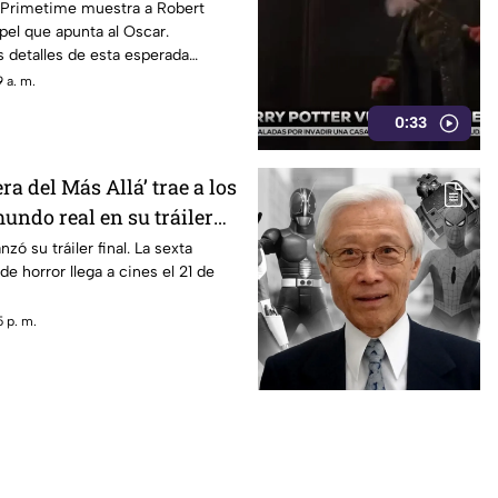
les ‘Primetime'
e Primetime muestra a Robert
pel que apunta al Oscar.
 detalles de esta esperada
 a. m.
0:33
ra del Más Allá’ trae a los
undo real en su tráiler
nzó su tráiler final. La sexta
de horror llega a cines el 21 de
 p. m.