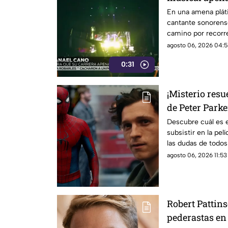
En una amena pláti
cantante sonorens
camino por recorre
agosto 06, 2026 04:5
0:31
¡Misterio resue
de Peter Park
New Day?
Descubre cuál es e
subsistir en la pel
las dudas de todos 
agosto 06, 2026 11:53 
Robert Pattins
pederastas en 