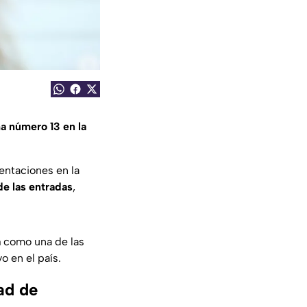
a número 13 en la
entaciones en la
e las entradas
,
a
como una de las
o en el país.
ad de