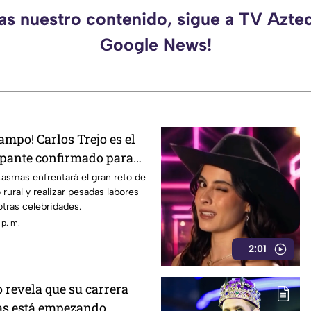
das nuestro contenido, sigue a TV Azte
Google News!
campo! Carlos Trejo es el
ipante confirmado para
 2026
asmas enfrentará el gran reto de
 rural y realizar pesadas labores
tras celebridades.
 p. m.
2:01
 revela que su carrera
as está empezando