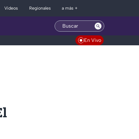
Regionales
Videos
a más +
En Vivo
El