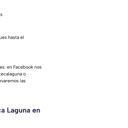
Cs
ues hasta el
les: en Facebook nos
tecalaguna o
evaremos las
ca Laguna en