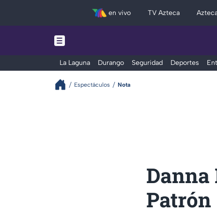
en vivo
TV Azteca
Aztec
La Laguna
Durango
Seguridad
Deportes
Ent
Espectáculos
Nota
Danna P
Patrón