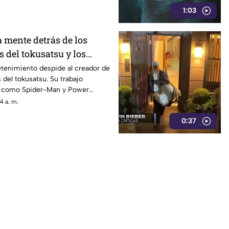
1:03
a mente detrás de los
s del tokusatsu y los
s
etenimiento despide al creador de
 del tokusatsu. Su trabajo
s como Spider-Man y Power
4 a. m.
0:37