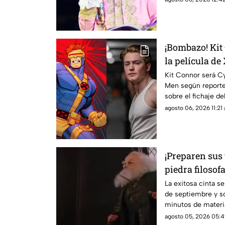
¡Bombazo! Kit
la película d
Kit Connor será Cy
Men según reporte
sobre el fichaje de
agosto 06, 2026 11:21 
¡Preparen sus 
piedra filosofa
su 25 anivers
La exitosa cinta se
de septiembre y so
minutos de materia
agosto 05, 2026 05:4