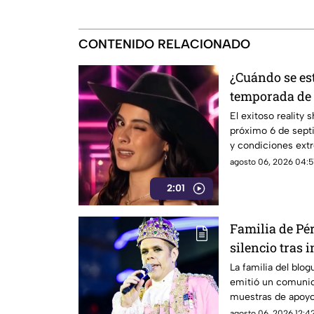
CONTENIDO RELACIONADO
¿Cuándo se es
temporada de 
Uno?
El exitoso reality 
próximo 6 de sept
y condiciones extr
agosto 06, 2026 04:5
2:01
Familia de Pé
silencio tras 
La familia del blo
emitió un comunica
muestras de apoyo
agosto 06, 2026 12:42