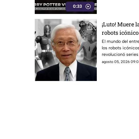
0:33
¡Luto! Muere l
robots icónico
Power Ranger
El mundo del entr
los robots icónicos
revolucionó serie
Rangers.
agosto 05, 2026 09:0