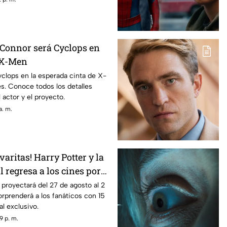
 Connor será Cyclops en
e X-Men
clops en la esperada cinta de X-
s. Conoce todos los detalles
l actor y el proyecto.
a. m.
varitas! Harry Potter y la
l regresa a los cines por
ario
 proyectará del 27 de agosto al 2
rprenderá a los fanáticos con 15
l exclusivo.
9 p. m.