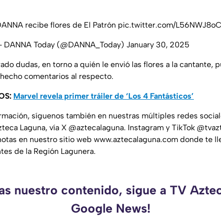
ANNA recibe flores de El Patrón
pic.twitter.com/L56NWJ8o
— DANNA Today (@DANNA_Today)
January 30, 2025
o dudas, en torno a quién le envió las flores a la cantante, p
hecho comentarios al respecto.
OS:
Marvel revela primer tráiler de ‘Los 4 Fantásticos’
ormación, síguenos también en nuestras múltiples redes socia
teca Laguna, vía X @aztecalaguna. Instagram y TikTok @tvaz
notas en nuestro sitio web www.aztecalaguna.com donde te ll
ntes de la Región Lagunera.
das nuestro contenido, sigue a TV Azte
Google News!