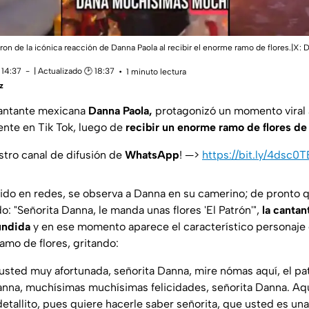
ron de la icónica reacción de Danna Paola al recibir el enorme ramo de flores.|X
 14:37
| Actualizado 🕑 18:37
1 minuto lectura
z
cantante mexicana
Danna Paola,
protagonizó un momento viral 
ente en Tik Tok, luego de
recibir un enorme ramo de flores de 
stro canal de difusión de
WhatsApp
! —>
https://bit.ly/4dsc0T
ido en redes, se observa a Danna en su camerino; de pronto 
do: "Señorita Danna, le manda unas flores 'El Patrón'",
la cantan
undida
y en ese momento aparece el característico personaje
amo de flores, gritando:
 usted muy afortunada, señorita Danna, mire nómas aquí, el p
Danna, muchísimas muchísimas felicidades, señorita Danna. Aqu
etallito, pues quiere hacerle saber señorita, que usted es una 