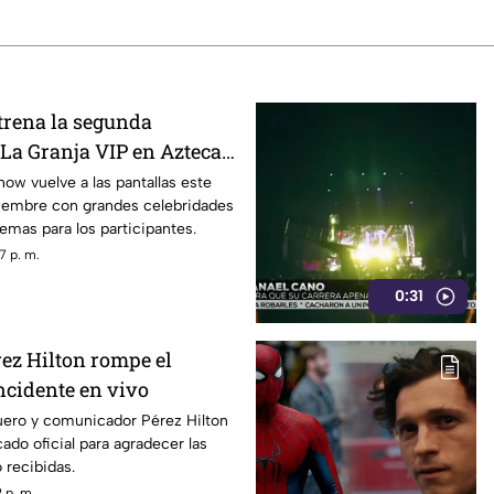
trena la segunda
La Granja VIP en Azteca
show vuelve a las pantallas este
iembre con grandes celebridades
emas para los participantes.
7 p. m.
0:31
rez Hilton rompe el
incidente en vivo
guero y comunicador Pérez Hilton
do oficial para agradecer las
 recibidas.
 p. m.