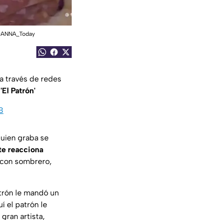
: DANNA_Today
a través de redes
'El Patrón'
B
quien graba se
te reacciona
 con sombrero,
atrón le mandó un
í el patrón le
gran artista,