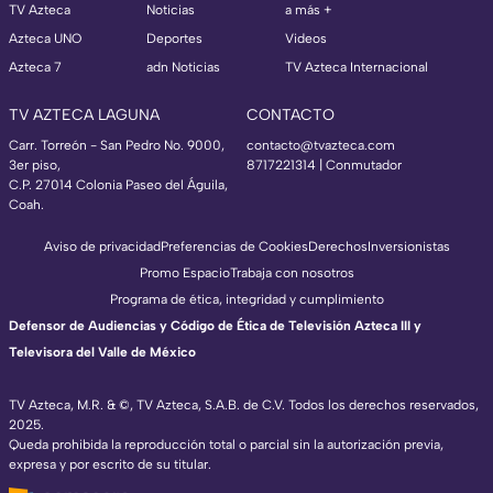
TV Azteca
Noticias
a más +
Azteca UNO
Deportes
Videos
Azteca 7
adn Noticias
TV Azteca Internacional
TV AZTECA LAGUNA
CONTACTO
Carr. Torreón - San Pedro No. 9000,
contacto@tvazteca.com
3er piso,
8717221314
| Conmutador
C.P. 27014 Colonia Paseo del Águila,
Coah.
Aviso de privacidad
Preferencias de Cookies
Derechos
Inversionistas
Promo Espacio
Trabaja con nosotros
Programa de ética, integridad y cumplimiento
Defensor de Audiencias y Código de Ética de Televisión Azteca III y
Televisora del Valle de México
TV Azteca, M.R. & ©, TV Azteca, S.A.B. de C.V. Todos los derechos reservados,
2025.
Queda prohibida la reproducción total o parcial sin la autorización previa,
expresa y por escrito de su titular.