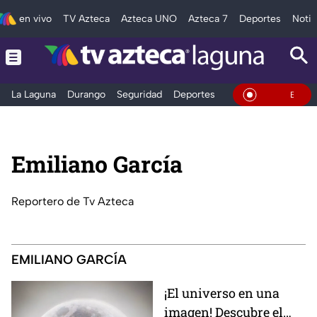
en vivo
TV Azteca
Azteca UNO
Azteca 7
Deportes
Notic
La Laguna
Durango
Seguridad
Deportes
Entretenimiento
En Vivo
Emiliano García
Reportero de Tv Azteca
EMILIANO GARCÍA
¡El universo en una
imagen! Descubre el