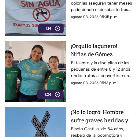
colonias aseguran tener meses
por severa falta de agua
padeciendo el desabasto tras
el colapso del pozo Fidel
agosto 03, 2026 05:35 p. m.
Velázquez, viéndose obligados
1:14
a gastar cientos de pesos
semanales.
¡Orgullo lagunero!
Niñas de Gómez
Palacio hacen historia
El talento y la disciplina de las
pequeñas de entre 8 y 12 años
y se coronan
rindió frutos al convertirse en
campeonas de voleibol
el primer equipo del municipio
agosto 03, 2026 05:13 p. m.
en Colombia
en lograr este importante
1:24
triunfo internacional.
¡No lo logró! Hombre
sufre graves heridas y
amputación tras
Eladio Castillo, de 54 años,
resbaló de la locomotora y
intentar subir al tren