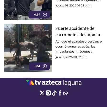
obligando a las autoridades a
agosto 01, 2026 01:02 p. m.
suspender el evento musical.
0:39
Fuerte accidente de
carromatos destapa la
explotación de caballos
Aunque el aparatoso percance
ocurrió semanas atrás, las
en Torreón
impactantes imágenes
revivieron la exigencia
julio 31, 2026 03:52 p. m.
ciudadana para frenar el uso de
1:04
equinos en estas pesadas
labores.