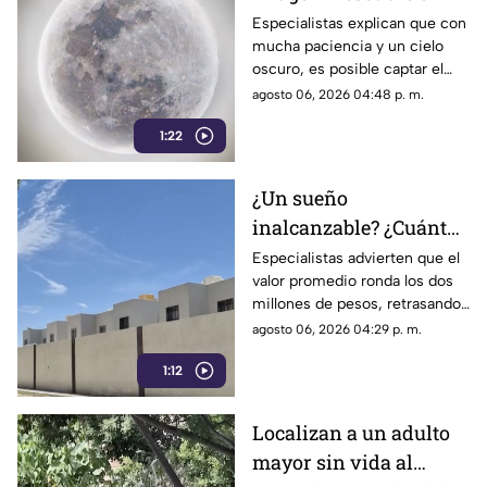
fascinante mundo de la
Especialistas explican que con
mucha paciencia y un cielo
astrofotografía en La
oscuro, es posible captar el
Laguna
aparente movimiento de las
agosto 06, 2026 04:48 p. m.
estrellas desde nuestra región.
1:22
¿Un sueño
inalcanzable? ¿Cuánto
cuesta comprar una
Especialistas advierten que el
valor promedio ronda los dos
casa en La Laguna?
millones de pesos, retrasando
considerablemente la edad en
agosto 06, 2026 04:29 p. m.
la que los ciudadanos logran
1:12
adquirir su patrimonio.
Localizan a un adulto
mayor sin vida al