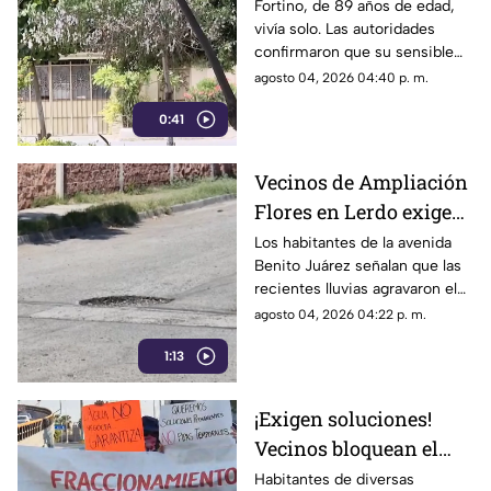
interior de su domicilio
Fortino, de 89 años de edad,
vivía solo. Las autoridades
en Torreón
confirmaron que su sensible
deceso ocurrió por causas
agosto 04, 2026 04:40 p. m.
naturales hace más de dos
0:41
semanas.
Vecinos de Ampliación
Flores en Lerdo exigen
reparación de enormes
Los habitantes de la avenida
Benito Juárez señalan que las
baches
recientes lluvias agravaron el
deterioro de la vía, la cual lleva
agosto 04, 2026 04:22 p. m.
años en completo abandono
1:13
por parte de Obras Públicas.
¡Exigen soluciones!
Vecinos bloquean el
Periférico de Torreón
Habitantes de diversas