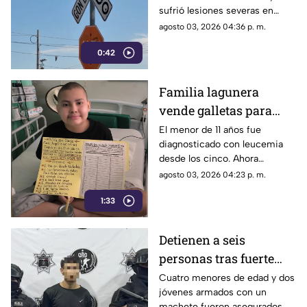
sufrió lesiones severas en
en movimiento en
ambos brazos. Actualmente se
agosto 03, 2026 04:36 p. m.
Mapimí
encuentra hospitalizado en
0:42
Gómez Palacio.
Familia lagunera
vende galletas para
costear el trasplante de
El menor de 11 años fue
diagnosticado con leucemia
médula del pequeño
desde los cinco. Ahora
Angelito
necesita adecuar un cuarto
agosto 03, 2026 04:23 p. m.
especial para su recuperación
1:33
postoperatoria.
Detienen a seis
personas tras fuerte
altercado durante un
Cuatro menores de edad y dos
jóvenes armados con un
baile en Torreón
machete fueron asegurados,