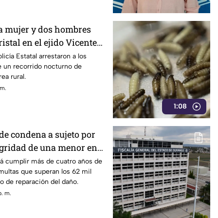
a mujer y dos hombres
istal en el ejido Vicente
icía Estatal arrestaron a los
e un recorrido nocturno de
ea rural.
 m.
1:08
de condena a sujeto por
tegridad de una menor en
rá cumplir más de cuatro años de
 multas que superan los 62 mil
o de reparación del daño.
p. m.