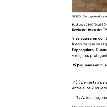
VIDEO | Del zapateado al t
Publicado 23/07/2025 | 🕑
Escrito por:
Redacción TV
Y
se agarraron con 
luego de que se reg
Papasquiaro, Duran
y mujeres protagon
📲 ¡Síguenos en nu
🎶💥 De fiesta a pel
entre ellos 2 mujer
— Tv Azteca Lagun