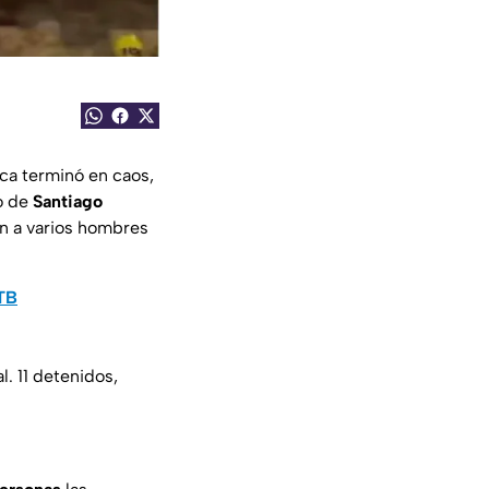
ica terminó en caos,
io de
Santiago
n a varios hombres
0TB
. 11 detenidos,