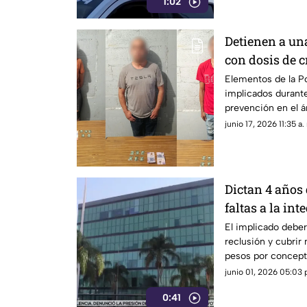
1:02
Detienen a un
con dosis de cr
Nava
Elementos de la Pol
implicados durant
prevención en el ár
junio 17, 2026 11:35 a.
Dictan 4 años 
faltas a la in
Durango
El implicado debe
reclusión y cubrir
pesos por concept
junio 01, 2026 05:03 
0:41