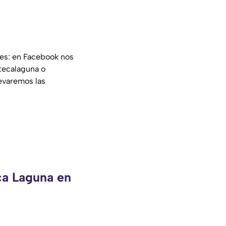
les: en Facebook nos
tecalaguna o
evaremos las
ca Laguna en