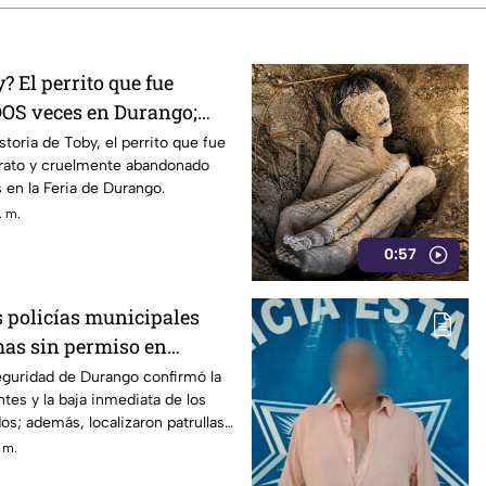
? El perrito que fue
OS veces en Durango;
leta
storia de Toby, el perrito que fue
trato y cruelmente abandonado
 en la Feria de Durango.
. m.
0:57
s policías municipales
mas sin permiso en
eguridad de Durango confirmó la
ntes y la baja inmediata de los
s; además, localizaron patrullas
. m.