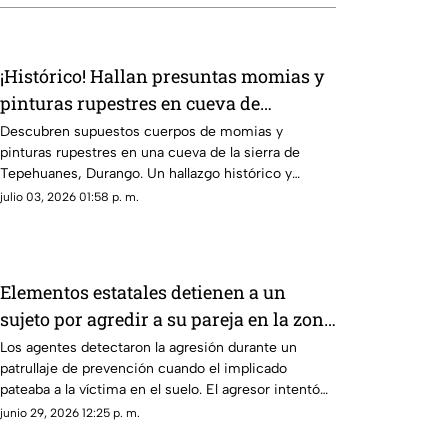
¡Histórico! Hallan presuntas momias y
pinturas rupestres en cueva de
Tepehuanes, Durango
Descubren supuestos cuerpos de momias y
pinturas rupestres en una cueva de la sierra de
Tepehuanes, Durango. Un hallazgo histórico y
sagrado en video.
julio 03, 2026 01:58 p. m.
Elementos estatales detienen a un
sujeto por agredir a su pareja en la zona
centro de Lerdo
Los agentes detectaron la agresión durante un
patrullaje de prevención cuando el implicado
pateaba a la víctima en el suelo. El agresor intentó
huir hacia su domicilio.
junio 29, 2026 12:25 p. m.