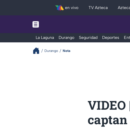
en vivo
TV Azteca
Aztec
La Laguna
Durango
Seguridad
Deportes
Ent
Durango
Nota
VIDEO |
captan