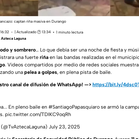
rancazo: captan riña masiva en Durango
 16:32
| Actualizado 🕑 13:34
1 minuto lectura
 Azteca Laguna
todo y sombrero
… Lo que debía ser una noche de fiesta y mús
istrara una fuerte
riña
en las bandas realizadas en el municip
go
. Videos compartidos por medio de redes sociales muestra
izando una
pelea a golpes
, en plena pista de baile.
estro canal de difusión de WhatsApp! —>
https://bit.ly/4dsc
ea... En pleno baile en
#SantiagoPapasquiaro
se armó la campal
es.
pic.twitter.com/TDIKC9oqRh
a (@TvAztecaLaguna)
July 23, 2025