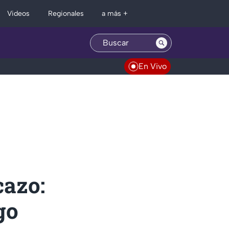
Regionales
Videos
a más +
En Vivo
cazo:
go