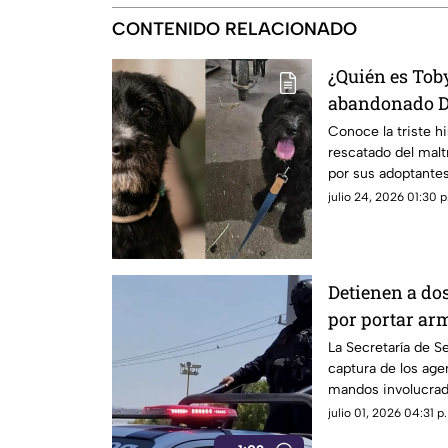
CONTENIDO RELACIONADO
¿Quién es Toby
abandonado D
historia comp
Conoce la triste hi
rescatado del mal
por sus adoptantes
julio 24, 2026 01:30 p
Detienen a do
por portar ar
Durango
La Secretaría de S
captura de los age
mandos involucrado
estatales clonadas.
julio 01, 2026 04:31 p