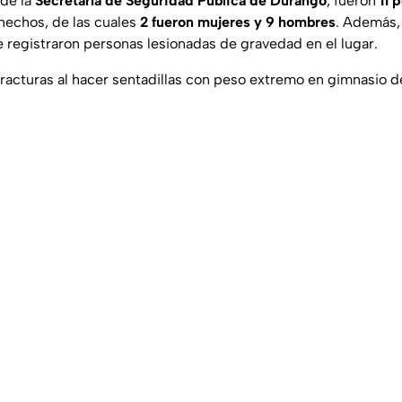
 de la
Secretaría de Seguridad Pública de Durango
, fueron
11 
hechos, de las cuales
2 fueron mujeres y 9 hombres
. Además,
e registraron personas lesionadas de gravedad en el lugar.
fracturas al hacer sentadillas con peso extremo en gimnasio de