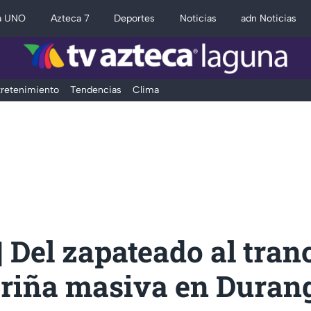
a UNO
Azteca 7
Deportes
Noticias
adn Noticias
retenimiento
Tendencias
Clima
 Del zapateado al tran
 riña masiva en Duran