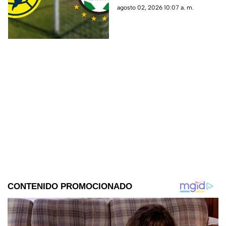
entre los protagonistas del
agosto 02, 2026 10:07 a. m.
Apertura 2026.