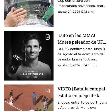
Cup comenzará con
partidos y horarios
importantes novedades, entre
ellas partidos disputados por
agosto 04, 2026 12:12 p. m.
primera vez en territorio
mexicano.
¡Luto en las MMA!
Muere peleador de UFC
tras sufrir infarto
La UFC confirmó este lunes 3
de agosto el fallecimiento del
mientras dormía
peleador brasileño Allan
Nascimento, de la división de
agosto 03, 2026 03:47 p. m.
peso mosca.
VIDEO | Batalla campal
estalla en juego de la
LMB; Danry Vásquez
El duelo entre Toros de Tijuana
y Acereros de Monclova
recibe fuerte castigo