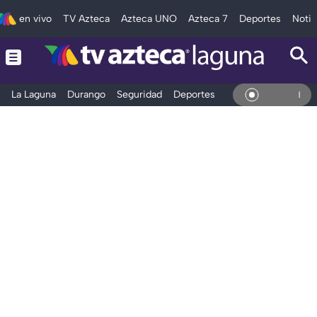
en vivo
TV Azteca
Azteca UNO
Azteca 7
Deportes
Notic
La Laguna
Durango
Seguridad
Deportes
Entretenimiento
En Vivo