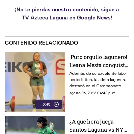
¡No te pierdas nuestro contenido, sigue a
TV Azteca Laguna en Google News!
CONTENIDO RELACIONADO
¡Puro orgullo lagunero!
Ileana Mesta conquista
cuatro medallas de
Además de su excelente labor
periodística, la atleta lagunera
Powerlifting en Canadá
destacó en el Campeonato
Regional de Norteamérica al
agosto 06, 2026 04:43 p. m.
levantar un total de 507.5
0:45
kilogramos.
¿A que hora juega
Santos Laguna vs NYC