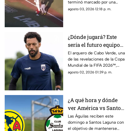
terminó marcado por una
violenta bronca luego de que el
agosto 03, 2026 12:18 p. m.
venezolano Danry Vásquez
golpeara a Rodolfo Amador tras
ser puesto out.
¿Dónde jugará? Este
sería el futuro equipo
de Vozinha, portero de
El arquero de Cabo Verde, una
de las revelaciones de la Copa
Cabo Verde
Mundial de la FIFA 2026™,
tendría definido su futuro.
agosto 02, 2026 01:39 p. m.
¿A qué hora y dónde
ver América vs Santos
Laguna en la Jornada 3
Las Águilas reciben este
domingo a Santos Laguna con
del Apertura 2026?
el objetivo de mantenerse