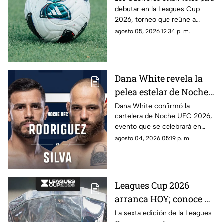
debutar en la Leagues Cup
contra quiénes?
2026, torneo que reúne a
clubes de la Liga MX y la MLS.
agosto 05, 2026 12:34 p. m.
Dana White revela la
pelea estelar de Noche
UFC 2026; conoce la
Dana White confirmó la
cartelera de Noche UFC 2026,
cartelera completa
evento que se celebrará en
septiembre en Glendale,
agosto 04, 2026 05:19 p. m.
Arizona.
Leagues Cup 2026
arranca HOY; conoce el
nuevo formato,
La sexta edición de la Leagues