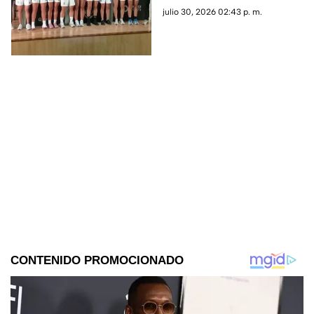
quiénes son las nuevas
en selecciones nacionales,
julio 30, 2026 02:43 p. m.
Guerreras
Santos Femenil presentó
oficialmente a las 10
futbolistas.