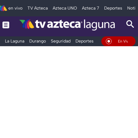
en vivo
TV Azteca
Azteca UNO
Azteca 7
Deportes
Notic
La Laguna
Durango
Seguridad
Deportes
Entretenimiento
En Vivo