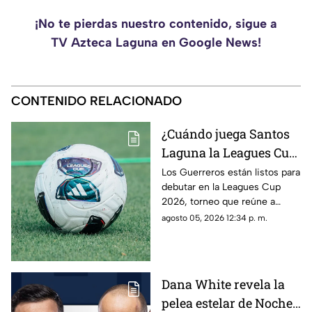
¡No te pierdas nuestro contenido, sigue a
TV Azteca Laguna en Google News!
CONTENIDO RELACIONADO
¿Cuándo juega Santos
Laguna la Leagues Cup
2026, a qué hora y
Los Guerreros están listos para
debutar en la Leagues Cup
contra quiénes?
2026, torneo que reúne a
clubes de la Liga MX y la MLS.
agosto 05, 2026 12:34 p. m.
Dana White revela la
pelea estelar de Noche