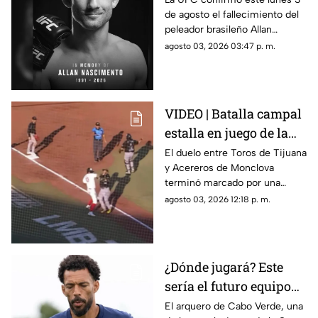
de agosto el fallecimiento del
mientras dormía
peleador brasileño Allan
Nascimento, de la división de
agosto 03, 2026 03:47 p. m.
peso mosca.
VIDEO | Batalla campal
estalla en juego de la
LMB; Danry Vásquez
El duelo entre Toros de Tijuana
y Acereros de Monclova
recibe fuerte castigo
terminó marcado por una
violenta bronca luego de que el
agosto 03, 2026 12:18 p. m.
venezolano Danry Vásquez
golpeara a Rodolfo Amador tras
ser puesto out.
¿Dónde jugará? Este
sería el futuro equipo
de Vozinha, portero de
El arquero de Cabo Verde, una