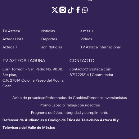
TV Azteca
Noticias
a más +
Azteca UNO
Deportes
Videos
Azteca 7
adn Noticias
TV Azteca Internacional
TV AZTECA LAGUNA
CONTACTO
Carr. Torreón - San Pedro No. 9000,
contacto@tvazteca.com
3er piso,
8717221314
| Conmutador
C.P. 27014 Colonia Paseo del Águila,
Coah.
Aviso de privacidad
Preferencias de Cookies
Derechos
Inversionistas
Promo Espacio
Trabaja con nosotros
Programa de ética, integridad y cumplimiento
Defensor de Audiencias y Código de Ética de Televisión Azteca III y
Televisora del Valle de México