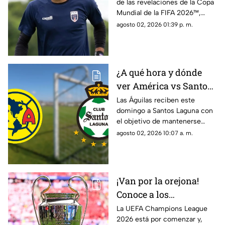
de las revelaciones de la Copa
Cabo Verde
Mundial de la FIFA 2026™,
tendría definido su futuro.
agosto 02, 2026 01:39 p. m.
¿A qué hora y dónde
ver América vs Santos
Laguna en la Jornada 3
Las Águilas reciben este
domingo a Santos Laguna con
del Apertura 2026?
el objetivo de mantenerse
entre los protagonistas del
agosto 02, 2026 10:07 a. m.
Apertura 2026.
¡Van por la orejona!
Conoce a los
mexicanos que jugarán
La UEFA Champions League
2026 está por comenzar y,
la Champions League