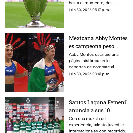
hasta el momento, dos
2026
futbolistas mexicanos tienen
julio 30, 2026 05:17 p. m.
asegurada su participación.
Mexicana Abby Montes
es campeona peso
pluma de Power Slap al
Abby Montes escribió una
página histórica en los
derrotar a Sheena
deportes de combate al
Bathory
convertirse en la primera
julio 30, 2026 03:41 p. m.
campeona de peso pluma de la
rama femenil en Power Slap.
Santos Laguna Femenil
anuncia a sus 10
refuerzos para el
Con una mezcla de
experiencia, talento juvenil e
Apertura 2026; conoce
internacionales con recorrido