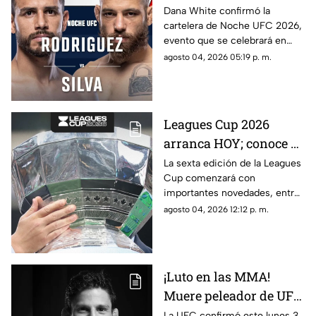
UFC 2026; conoce la
Dana White confirmó la
cartelera de Noche UFC 2026,
cartelera completa
evento que se celebrará en
septiembre en Glendale,
agosto 04, 2026 05:19 p. m.
Arizona.
Leagues Cup 2026
arranca HOY; conoce el
nuevo formato,
La sexta edición de la Leagues
Cup comenzará con
partidos y horarios
importantes novedades, entre
ellas partidos disputados por
agosto 04, 2026 12:12 p. m.
primera vez en territorio
mexicano.
¡Luto en las MMA!
Muere peleador de UFC
tras sufrir infarto
La UFC confirmó este lunes 3