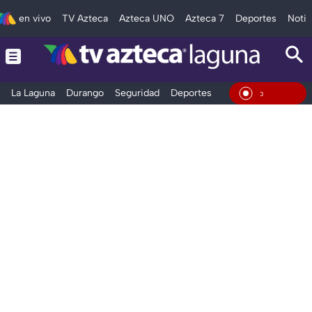
en vivo
TV Azteca
Azteca UNO
Azteca 7
Deportes
Notic
La Laguna
Durango
Seguridad
Deportes
Entretenimiento
En Vivo