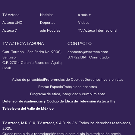
TV Azteca
Noticias
a más +
Azteca UNO
Deportes
Videos
Azteca 7
adn Noticias
TV Azteca Internacional
TV AZTECA LAGUNA
CONTACTO
Carr. Torreón - San Pedro No. 9000,
contacto@tvazteca.com
3er piso,
8717221314
| Conmutador
C.P. 27014 Colonia Paseo del Águila,
Coah.
Aviso de privacidad
Preferencias de Cookies
Derechos
Inversionistas
Promo Espacio
Trabaja con nosotros
Programa de ética, integridad y cumplimiento
Defensor de Audiencias y Código de Ética de Televisión Azteca III y
Televisora del Valle de México
TV Azteca, M.R. & ©, TV Azteca, S.A.B. de C.V. Todos los derechos reservados,
2025.
Queda prohibida la reproducción total o parcial sin la autorización previa,