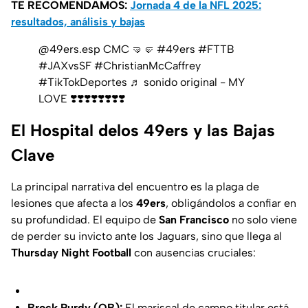
TE RECOMENDAMOS:
Jornada 4 de la NFL 2025:
resultados, análisis y bajas
@49ers.esp
CMC 🤜🤛
#49ers
#FTTB
#JAXvsSF
#ChristianMcCaffrey
#TikTokDeportes
♬ sonido original - MY
LOVE ❣️❣️❣️❣️❣️❣️❣️❣️
El Hospital delos 49ers y las Bajas
Clave
La principal narrativa del encuentro es la plaga de
lesiones que afecta a los
49ers
, obligándolos a confiar en
su profundidad. El equipo de
San Francisco
no solo viene
de perder su invicto ante los Jaguars, sino que llega al
Thursday Night Football
con ausencias cruciales:
Brock Purdy (QB):
El mariscal de campo titular está