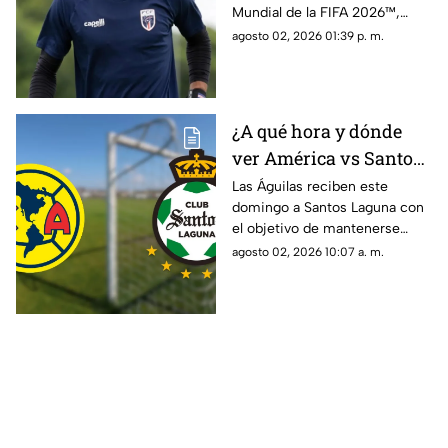
Mundial de la FIFA 2026™,
tendría definido su futuro.
agosto 02, 2026 01:39 p. m.
¿A qué hora y dónde
ver América vs Santos
Laguna en la Jornada 3
Las Águilas reciben este
domingo a Santos Laguna con
del Apertura 2026?
el objetivo de mantenerse
entre los protagonistas del
agosto 02, 2026 10:07 a. m.
Apertura 2026.