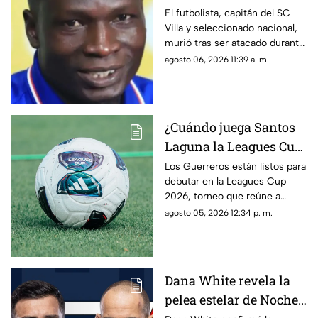
resistió a entregar su
El futbolista, capitán del SC
Villa y seleccionado nacional,
celular
murió tras ser atacado durante
un presunto asalto.
agosto 06, 2026 11:39 a. m.
¿Cuándo juega Santos
Laguna la Leagues Cup
2026, a qué hora y
Los Guerreros están listos para
debutar en la Leagues Cup
contra quiénes?
2026, torneo que reúne a
clubes de la Liga MX y la MLS.
agosto 05, 2026 12:34 p. m.
Dana White revela la
pelea estelar de Noche