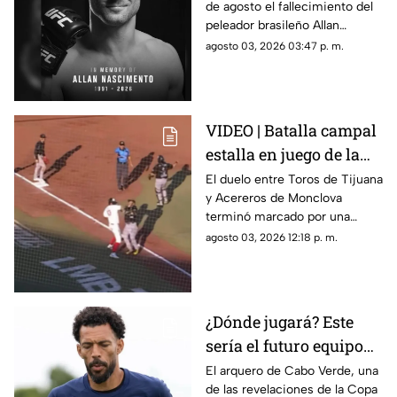
de agosto el fallecimiento del
mientras dormía
peleador brasileño Allan
Nascimento, de la división de
agosto 03, 2026 03:47 p. m.
peso mosca.
VIDEO | Batalla campal
estalla en juego de la
LMB; Danry Vásquez
El duelo entre Toros de Tijuana
y Acereros de Monclova
recibe fuerte castigo
terminó marcado por una
violenta bronca luego de que el
agosto 03, 2026 12:18 p. m.
venezolano Danry Vásquez
golpeara a Rodolfo Amador tras
ser puesto out.
¿Dónde jugará? Este
sería el futuro equipo
de Vozinha, portero de
El arquero de Cabo Verde, una
de las revelaciones de la Copa
Cabo Verde