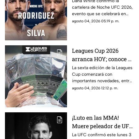
UFC 2026; conoce la
Dana White confirmó la
cartelera de Noche UFC 2026,
cartelera completa
evento que se celebrará en
septiembre en Glendale,
agosto 04, 2026 05:19 p. m.
Arizona.
Leagues Cup 2026
arranca HOY; conoce el
nuevo formato,
La sexta edición de la Leagues
Cup comenzará con
partidos y horarios
importantes novedades, entre
ellas partidos disputados por
agosto 04, 2026 12:12 p. m.
primera vez en territorio
mexicano.
¡Luto en las MMA!
Muere peleador de UFC
tras sufrir infarto
La UFC confirmó este lunes 3