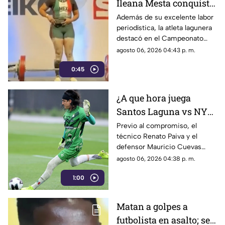
Ileana Mesta conquista
cuatro medallas de
Además de su excelente labor
periodística, la atleta lagunera
Powerlifting en Canadá
destacó en el Campeonato
Regional de Norteamérica al
agosto 06, 2026 04:43 p. m.
levantar un total de 507.5
0:45
kilogramos.
¿A que hora juega
Santos Laguna vs NYC
en la Leagues Cup
Previo al compromiso, el
técnico Renato Paiva y el
2026?
defensor Mauricio Cuevas
compartieron sus sensaciones
agosto 06, 2026 04:38 p. m.
de cara al arranque del torneo
1:00
internacional.
Matan a golpes a
futbolista en asalto; se