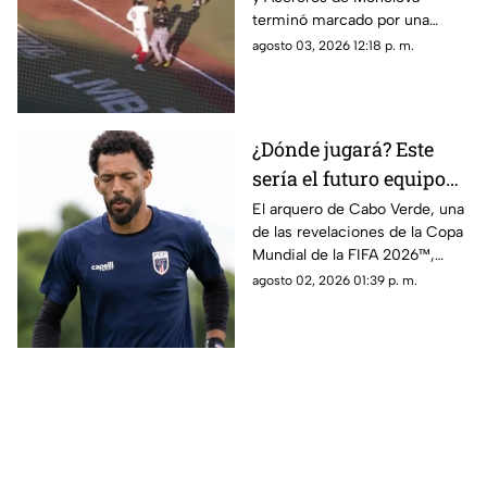
recibe fuerte castigo
terminó marcado por una
violenta bronca luego de que el
agosto 03, 2026 12:18 p. m.
venezolano Danry Vásquez
golpeara a Rodolfo Amador tras
ser puesto out.
¿Dónde jugará? Este
sería el futuro equipo
de Vozinha, portero de
El arquero de Cabo Verde, una
de las revelaciones de la Copa
Cabo Verde
Mundial de la FIFA 2026™,
tendría definido su futuro.
agosto 02, 2026 01:39 p. m.