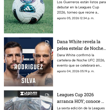
2026, a qué hora y
Los Guerreros están listos para
debutar en la Leagues Cup
contra quiénes?
2026, torneo que reúne a
clubes de la Liga MX y la MLS.
agosto 05, 2026 12:34 p. m.
Dana White revela la
pelea estelar de Noche
UFC 2026; conoce la
Dana White confirmó la
cartelera de Noche UFC 2026,
cartelera completa
evento que se celebrará en
septiembre en Glendale,
agosto 04, 2026 05:19 p. m.
Arizona.
Leagues Cup 2026
arranca HOY; conoce el
nuevo formato,
La sexta edición de la Leagues