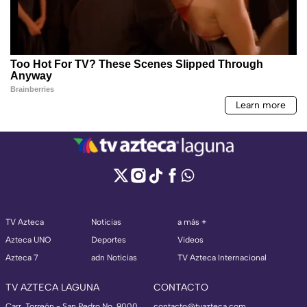
TV Azteca
Noticias
a más +
Azteca UNO
Deportes
Videos
Azteca 7
adn Noticias
TV Azteca Internacional
TV AZTECA LAGUNA
CONTACTO
Carr. Torreón - San Pedro No. 9000,
contacto@tvazteca.com