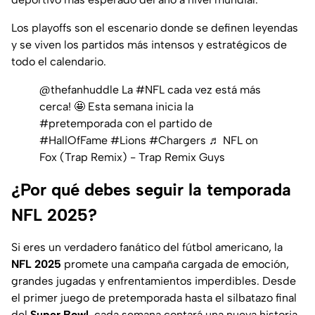
Los playoffs son el escenario donde se definen leyendas
y se viven los partidos más intensos y estratégicos de
todo el calendario.
@thefanhuddle
La
#NFL
cada vez está más
cerca! 🤩 Esta semana inicia la
#pretemporada
con el partido de
#HallOfFame
#Lions
#Chargers
♬ NFL on
Fox (Trap Remix) - Trap Remix Guys
¿Por qué debes seguir la temporada
NFL 2025?
Si eres un verdadero fanático del fútbol americano, la
NFL 2025
promete una campaña cargada de emoción,
grandes jugadas y enfrentamientos imperdibles. Desde
el primer juego de pretemporada hasta el silbatazo final
del
Super Bowl
, cada semana contará una nueva historia.