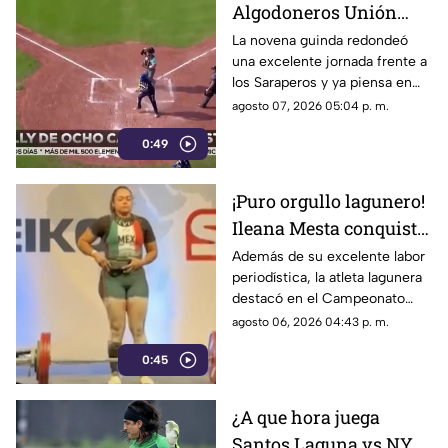
Algodoneros Unión
Laguna amarra su pase
La novena guinda redondeó
una excelente jornada frente a
directo a los playoffs
los Saraperos y ya piensa en
los emocionantes duelos de la
agosto 07, 2026 05:04 p. m.
postemporada.
0:49
¡Puro orgullo lagunero!
Ileana Mesta conquista
cuatro medallas de
Además de su excelente labor
periodística, la atleta lagunera
Powerlifting en Canadá
destacó en el Campeonato
Regional de Norteamérica al
agosto 06, 2026 04:43 p. m.
levantar un total de 507.5
0:45
kilogramos.
¿A que hora juega
Santos Laguna vs NYC