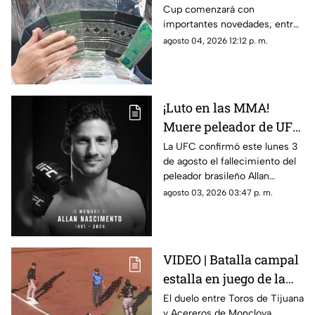
Cup comenzará con
partidos y horarios
importantes novedades, entre
ellas partidos disputados por
agosto 04, 2026 12:12 p. m.
primera vez en territorio
mexicano.
¡Luto en las MMA!
Muere peleador de UFC
tras sufrir infarto
La UFC confirmó este lunes 3
de agosto el fallecimiento del
mientras dormía
peleador brasileño Allan
Nascimento, de la división de
agosto 03, 2026 03:47 p. m.
peso mosca.
VIDEO | Batalla campal
estalla en juego de la
LMB; Danry Vásquez
El duelo entre Toros de Tijuana
y Acereros de Monclova