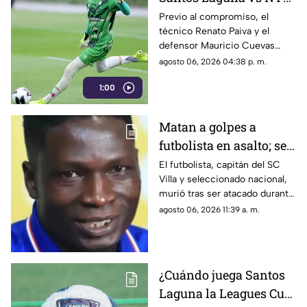
en la Leagues Cup
Previo al compromiso, el
técnico Renato Paiva y el
2026?
defensor Mauricio Cuevas
compartieron sus sensaciones
agosto 06, 2026 04:38 p. m.
de cara al arranque del torneo
1:00
internacional.
Matan a golpes a
futbolista en asalto; se
resistió a entregar su
El futbolista, capitán del SC
Villa y seleccionado nacional,
celular
murió tras ser atacado durante
un presunto asalto.
agosto 06, 2026 11:39 a. m.
¿Cuándo juega Santos
Laguna la Leagues Cup