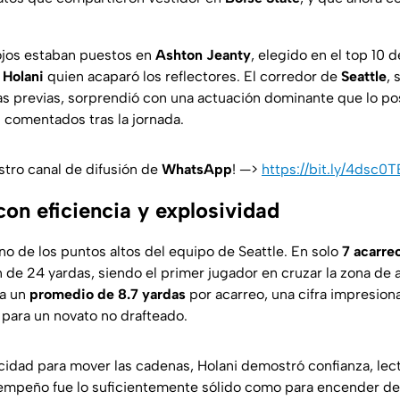
ojos estaban puestos en
Ashton Jeanty
, elegido en el top 10 d
 Holani
quien acaparó los reflectores. El corredor de
Seattle
, 
s previas, sorprendió con una actuación dominante que lo p
comentados tras la jornada.
stro canal de difusión de
WhatsApp
! —>
https://bit.ly/4dsc0T
 con eficiencia y explosividad
no de los puntos altos del equipo de Seattle. En solo
7 acarre
de 24 yardas, siendo el primer jugador en cruzar la zona de 
ca un
promedio de 8.7 yardas
por acarreo, una cifra impresion
 para un novato no drafteado.
dad para mover las cadenas, Holani demostró confianza, lect
sempeño fue lo suficientemente sólido como para encender d