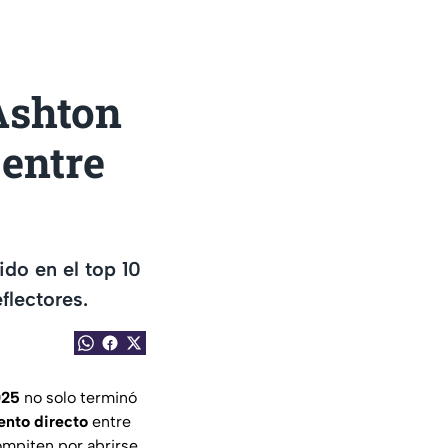
Ashton
 entre
do en el top 10
flectores.
025
no solo terminó
ento directo
entre
ompiten por abrirse