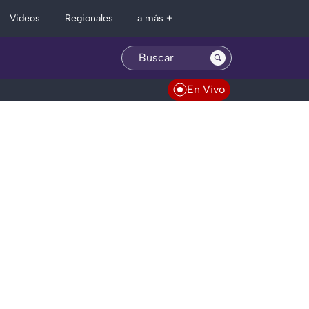
Regionales
Videos
a más +
En Vivo