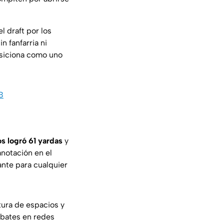
el draft por los
sin fanfarria ni
osiciona como uno
B
os logró 61 yardas
y
anotación en el
ante para cualquier
ura de espacios y
ebates en redes