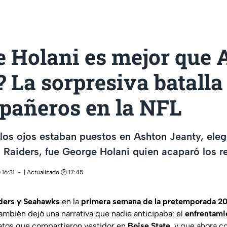
e Holani es mejor que 
 La sorpresiva batalla
pañeros en la NFL
los ojos estaban puestos en Ashton Jeanty, elegi
s Raiders, fue George Holani quien acaparó los re
 16:31
| Actualizado 🕑 17:45
ders y Seahawks
en la
primera semana de la pretemporada 2
ambién dejó una narrativa que nadie anticipaba: el
enfrentami
atos que compartieron vestidor en
Boise State
, y que ahora c