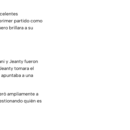
xcelentes
su primer partido como
ro brillara a su
ni y Jeanty fueron
Jeanty tomara el
a apuntaba a una
peró ampliamente a
uestionando quién es