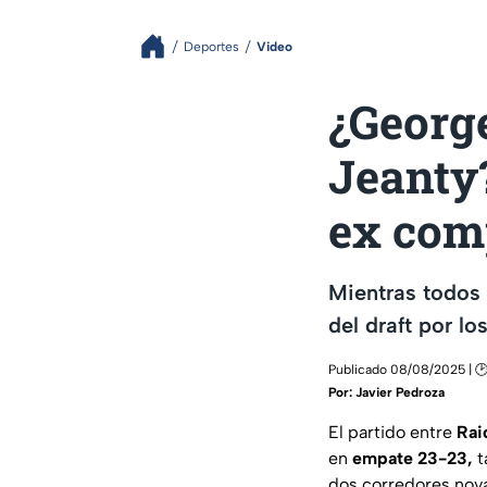
Deportes
Video
¿Georg
Jeanty?
ex com
Mientras todos 
del draft por lo
Publicado 08/08/2025 | 🕑
Por:
Javier Pedroza
El partido entre
Rai
en
empate 23-23,
t
dos corredores nov