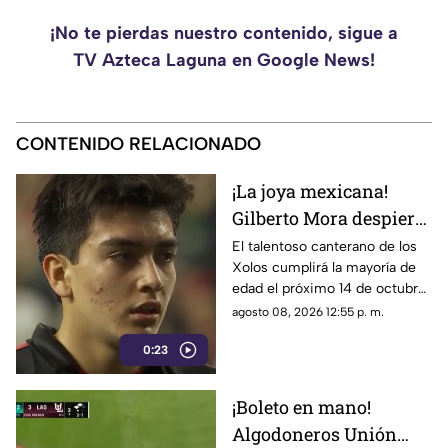
¡No te pierdas nuestro contenido, sigue a
TV Azteca Laguna en Google News!
CONTENIDO RELACIONADO
¡La joya mexicana!
Gilberto Mora despierta
fuerte interés del PSG
El talentoso canterano de los
Xolos cumplirá la mayoría de
de Francia
edad el próximo 14 de octubre,
fecha en la que podría
agosto 08, 2026 12:55 p. m.
concretarse su salto al Viejo
0:23
Continente.
¡Boleto en mano!
Algodoneros Unión