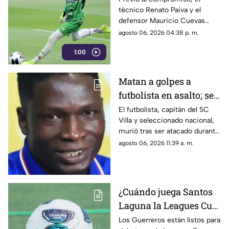
técnico Renato Paiva y el
2026?
defensor Mauricio Cuevas
compartieron sus sensaciones
agosto 06, 2026 04:38 p. m.
de cara al arranque del torneo
1:00
internacional.
Matan a golpes a
futbolista en asalto; se
resistió a entregar su
El futbolista, capitán del SC
Villa y seleccionado nacional,
celular
murió tras ser atacado durante
un presunto asalto.
agosto 06, 2026 11:39 a. m.
¿Cuándo juega Santos
Laguna la Leagues Cup
2026, a qué hora y
Los Guerreros están listos para