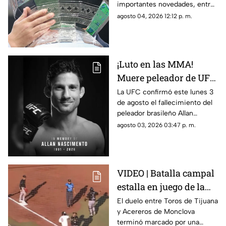
importantes novedades, entre
ellas partidos disputados por
agosto 04, 2026 12:12 p. m.
primera vez en territorio
mexicano.
¡Luto en las MMA!
Muere peleador de UFC
tras sufrir infarto
La UFC confirmó este lunes 3
de agosto el fallecimiento del
mientras dormía
peleador brasileño Allan
Nascimento, de la división de
agosto 03, 2026 03:47 p. m.
peso mosca.
VIDEO | Batalla campal
estalla en juego de la
LMB; Danry Vásquez
El duelo entre Toros de Tijuana
y Acereros de Monclova
recibe fuerte castigo
terminó marcado por una