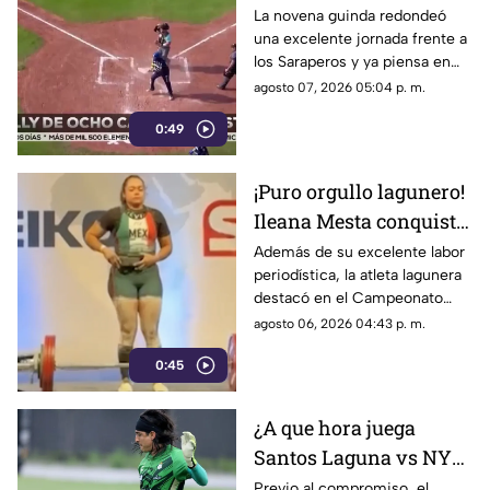
Laguna amarra su pase
La novena guinda redondeó
una excelente jornada frente a
directo a los playoffs
los Saraperos y ya piensa en
los emocionantes duelos de la
agosto 07, 2026 05:04 p. m.
postemporada.
0:49
¡Puro orgullo lagunero!
Ileana Mesta conquista
cuatro medallas de
Además de su excelente labor
periodística, la atleta lagunera
Powerlifting en Canadá
destacó en el Campeonato
Regional de Norteamérica al
agosto 06, 2026 04:43 p. m.
levantar un total de 507.5
0:45
kilogramos.
¿A que hora juega
Santos Laguna vs NYC
en la Leagues Cup
Previo al compromiso, el