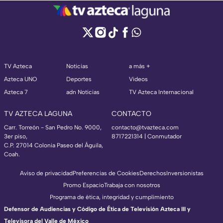
TV Azteca
Noticias
a más +
Azteca UNO
Deportes
Videos
Azteca 7
adn Noticias
TV Azteca Internacional
TV AZTECA LAGUNA
CONTACTO
Carr. Torreón - San Pedro No. 9000,
contacto@tvazteca.com
3er piso,
8717221314
| Conmutador
C.P. 27014 Colonia Paseo del Águila,
Coah.
Aviso de privacidad
Preferencias de Cookies
Derechos
Inversionistas
Promo Espacio
Trabaja con nosotros
Programa de ética, integridad y cumplimiento
Defensor de Audiencias y Código de Ética de Televisión Azteca III y
Televisora del Valle de México