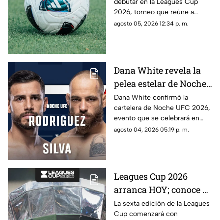
debutar en la Leagues Cup
contra quiénes?
2026, torneo que reúne a
clubes de la Liga MX y la MLS.
agosto 05, 2026 12:34 p. m.
Dana White revela la
pelea estelar de Noche
UFC 2026; conoce la
Dana White confirmó la
cartelera de Noche UFC 2026,
cartelera completa
evento que se celebrará en
septiembre en Glendale,
agosto 04, 2026 05:19 p. m.
Arizona.
Leagues Cup 2026
arranca HOY; conoce el
nuevo formato,
La sexta edición de la Leagues
Cup comenzará con
partidos y horarios