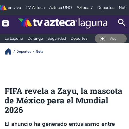
en vivo
TV Azteca
Azteca UNO
Azteca 7
Deportes
Notic
La Laguna
Durango
Seguridad
Deportes
Entretenimiento
En Vivo
Deportes
Nota
FIFA revela a Zayu, la mascota
de México para el Mundial
2026
El anuncio ha generado entusiasmo entre