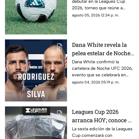
debutar en la Leagues Cup
contra quiénes?
2026, torneo que reúne a
clubes de la Liga MX y la MLS.
agosto 05, 2026 12:34 p. m.
Dana White revela la
pelea estelar de Noche
UFC 2026; conoce la
Dana White confirmó la
cartelera de Noche UFC 2026,
cartelera completa
evento que se celebrará en
septiembre en Glendale,
agosto 04, 2026 05:19 p. m.
Arizona.
Leagues Cup 2026
arranca HOY; conoce el
nuevo formato,
La sexta edición de la Leagues
Cup comenzará con
partidos y horarios