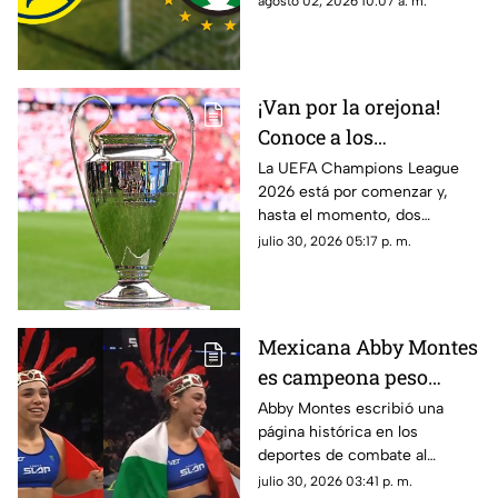
agosto 02, 2026 10:07 a. m.
Apertura 2026.
¡Van por la orejona!
Conoce a los
mexicanos que jugarán
La UEFA Champions League
2026 está por comenzar y,
la Champions League
hasta el momento, dos
2026
futbolistas mexicanos tienen
julio 30, 2026 05:17 p. m.
asegurada su participación.
Mexicana Abby Montes
es campeona peso
pluma de Power Slap al
Abby Montes escribió una
página histórica en los
derrotar a Sheena
deportes de combate al
Bathory
convertirse en la primera
julio 30, 2026 03:41 p. m.