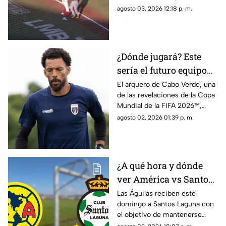
violenta bronca luego de que el
agosto 03, 2026 12:18 p. m.
venezolano Danry Vásquez
golpeara a Rodolfo Amador tras
ser puesto out.
¿Dónde jugará? Este
sería el futuro equipo
de Vozinha, portero de
El arquero de Cabo Verde, una
de las revelaciones de la Copa
Cabo Verde
Mundial de la FIFA 2026™,
tendría definido su futuro.
agosto 02, 2026 01:39 p. m.
¿A qué hora y dónde
ver América vs Santos
Laguna en la Jornada 3
Las Águilas reciben este
domingo a Santos Laguna con
del Apertura 2026?
el objetivo de mantenerse
entre los protagonistas del