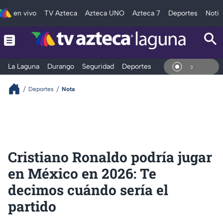
en vivo
TV Azteca
Azteca UNO
Azteca 7
Deportes
Notic
La Laguna
Durango
Seguridad
Deportes
Entretenimiento
En Viv
Deportes
Nota
Cristiano Ronaldo podría jugar
en México en 2026: Te
decimos cuándo sería el
partido