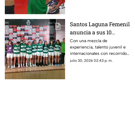
campeona de peso pluma de la
rama femenil en Power Slap.
Santos Laguna Femenil
anuncia a sus 10
refuerzos para el
Con una mezcla de
experiencia, talento juvenil e
Apertura 2026; conoce
internacionales con recorrido
quiénes son las nuevas
en selecciones nacionales,
julio 30, 2026 02:43 p. m.
Guerreras
Santos Femenil presentó
oficialmente a las 10
futbolistas.