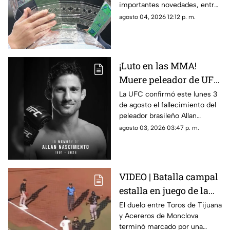
importantes novedades, entre
ellas partidos disputados por
agosto 04, 2026 12:12 p. m.
primera vez en territorio
mexicano.
¡Luto en las MMA!
Muere peleador de UFC
tras sufrir infarto
La UFC confirmó este lunes 3
de agosto el fallecimiento del
mientras dormía
peleador brasileño Allan
Nascimento, de la división de
agosto 03, 2026 03:47 p. m.
peso mosca.
VIDEO | Batalla campal
estalla en juego de la
LMB; Danry Vásquez
El duelo entre Toros de Tijuana
y Acereros de Monclova
recibe fuerte castigo
terminó marcado por una