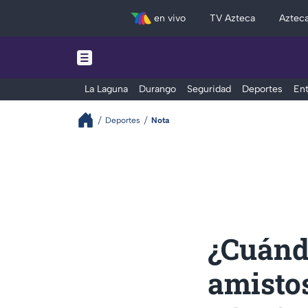
en vivo
TV Azteca
Aztec
La Laguna
Durango
Seguridad
Deportes
Ent
Deportes
Nota
¿Cuándo
amisto