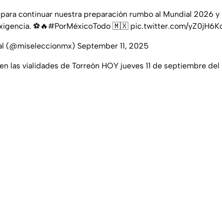
para continuar nuestra preparación rumbo al Mundial 2026 y
xigencia. ⚽️🔥
#PorMéxicoTodo
🇲🇽
pic.twitter.com/yZ0jH6
nal (@miseleccionmx)
September 11, 2025
n las vialidades de Torreón HOY jueves 11 de septiembre de