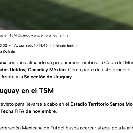
ay en TSM Cuándo y a qué hora Fecha Fifa
13:02
| Actualizado 🕑 14:46
1 minuto lectura
ez Oviedo
ana
continúa afinando su preparación rumbo a la Copa del M
ados Unidos, Canadá y México
. Como parte de este proceso, e
 f
rente a la
Selección de Uruguay
.
uguay en el TSM
evisto para llevarse a cabo en el
Estadio Territorio Santos Mo
a
Fecha FIFA de noviembre
.
ederación Mexicana de Futbol busca acercar al equipo a la afi