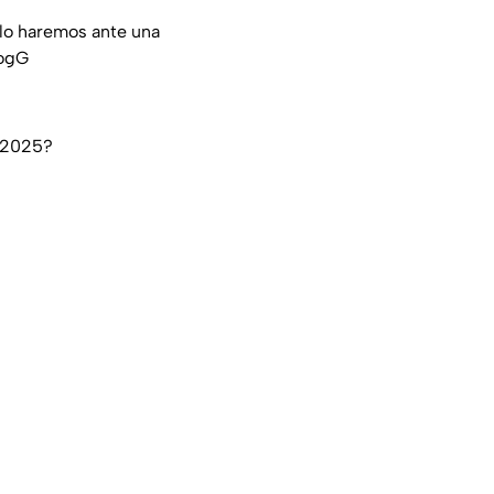
 lo haremos ante una
KogG
l 2025?