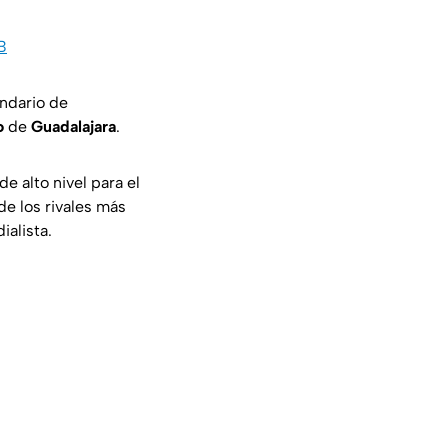
B
ndario de
o
de
Guadalajara
.
e alto nivel para el
de los rivales más
ialista.