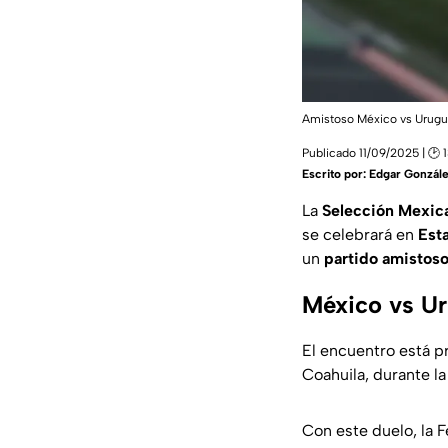
Amistoso México vs Urugu
Publicado 11/09/2025 | 🕑 
Escrito por:
Edgar Gonzál
La
Selección Mexic
se celebrará en
Est
un
partido amistoso
México vs Ur
El encuentro está pr
Coahuila, durante l
Con este duelo, la F