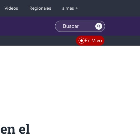
Regionales
Videos
a más +
En Vivo
en el