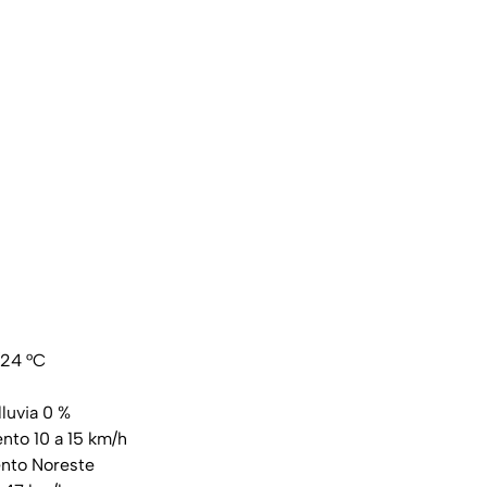
/24 °C
lluvia 0 %
ento 10 a 15 km/h
ento Noreste