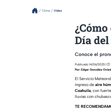
Clima
Video
¿Cómo 
Día del
Conoce el pronó
Publicado 14/06/2025 | 🕑 
Por:
Edgar González Ovie
El Servicio Meteoro
ingreso de
aire hú
Coahuila
, con fuert
lluvias con chubas
TE RECOMENDAM