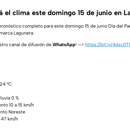
 el clima este domingo 15 de junio en L
pronóstico completo para este domingo 15 de junio Día del Pa
omarca Lagunera.
stro canal de difusión de
WhatsApp
! —>
https://bit.ly/4dsc0T
/24 °C
lluvia 0 %
ento 10 a 15 km/h
ento Noreste
o 47 km/h