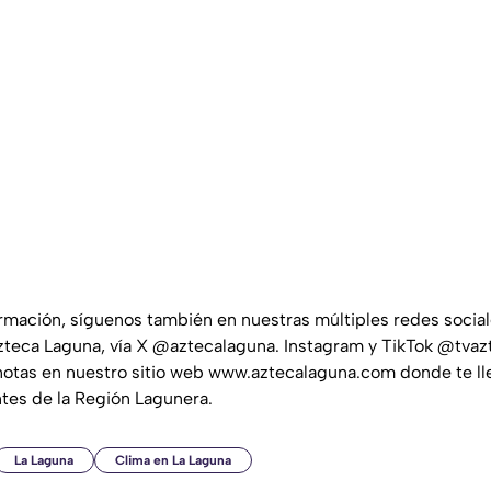
ormación, síguenos también en nuestras múltiples redes socia
teca Laguna, vía X @aztecalaguna. Instagram y TikTok @tvaz
notas en nuestro sitio web www.aztecalaguna.com donde te ll
ntes de la Región Lagunera.
La Laguna
Clima en La Laguna