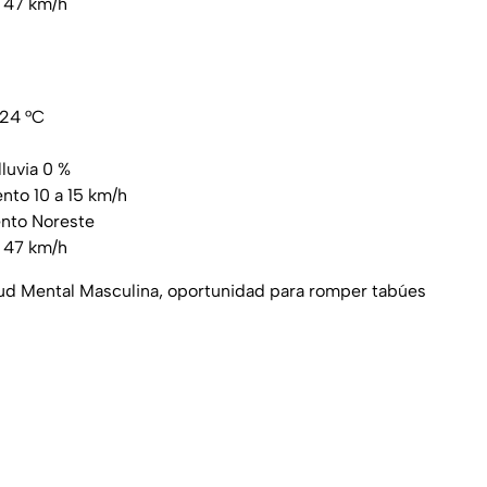
o 47 km/h
/24 °C
lluvia 0 %
ento 10 a 15 km/h
ento Noreste
o 47 km/h
lud Mental Masculina, oportunidad para romper tabúes