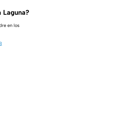
a Laguna?
dre en los
B