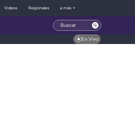
Regionales
Videos
a más +
En Vivo