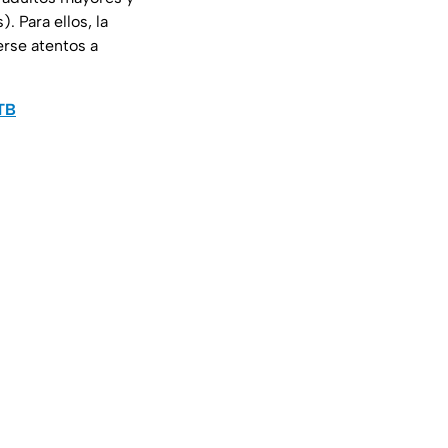
 Para ellos, la
erse atentos a
0TB