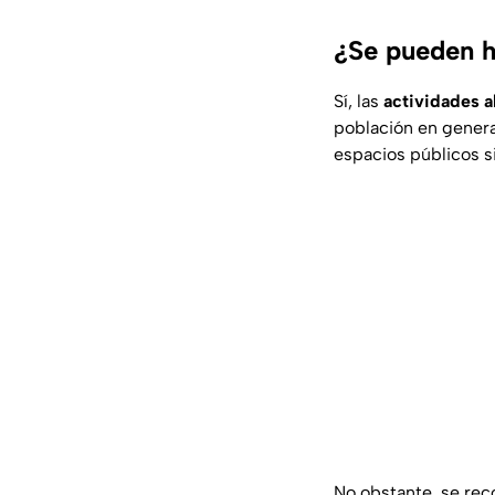
¿Se pueden ha
Sí, las
actividades al
población en genera
espacios públicos s
No obstante, se re