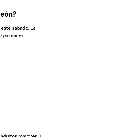
reón?
 este sábado. La
o pasear en
 adultos mayores y