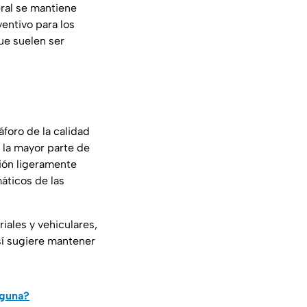
eral se mantiene
entivo para los
ue suelen ser
áforo de la calidad
e la mayor parte de
ción ligeramente
áticos de las
iales y vehiculares,
sí sugiere mantener
aguna?