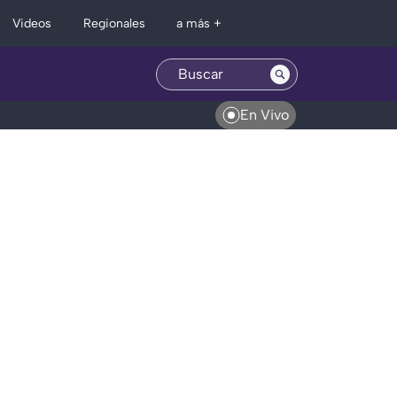
Regionales
Videos
a más +
En Vivo