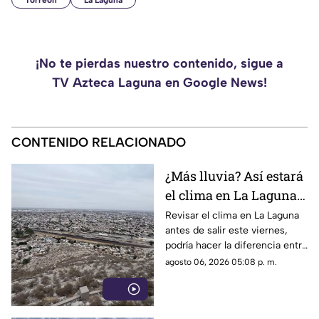
Torreón
La Laguna
¡No te pierdas nuestro contenido, sigue a
TV Azteca Laguna en Google News!
CONTENIDO RELACIONADO
¿Más lluvia? Así estará
el clima en La Laguna
este viernes 7 de agosto
Revisar el clima en La Laguna
antes de salir este viernes,
2026
podría hacer la diferencia entre
un día tranquilo y uno lleno de
agosto 06, 2026 05:08 p. m.
imprevistos.