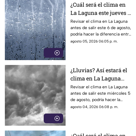
¿Cuál será el clima en
La Laguna este jueves 6
de agosto 2026?
Revisar el clima en La Laguna
antes de salir este 6 de agosto,
podría hacer la diferencia entre
un día tranquilo y uno lleno de
agosto 05, 2026 06:05 p. m.
imprevistos.
¿Lluvias? Así estará el
clima en La Laguna
este miércoles 5 de
Revisar el clima en La Laguna
antes de salir este miércoles 5
agosto 2026
de agosto, podría hacer la
diferencia entre un día
agosto 04, 2026 06:08 p. m.
tranquilo y uno lleno de
imprevistos.
¿Cuál será el clima en