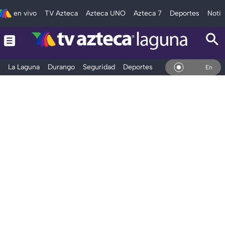
en vivo
TV Azteca
Azteca UNO
Azteca 7
Deportes
Notic
La Laguna
Durango
Seguridad
Deportes
Entretenimiento
En Vivo