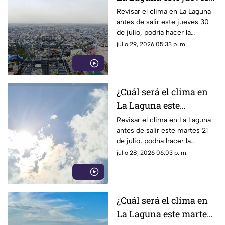
30 de julio 2026?
Revisar el clima en La Laguna
antes de salir este jueves 30
de julio, podría hacer la
diferencia entre un día
julio 29, 2026 05:33 p. m.
tranquilo y uno lleno de
imprevistos.
¿Cuál será el clima en
La Laguna este
miércoles 29 de julio
Revisar el clima en La Laguna
antes de salir este martes 21
2026?
de julio, podría hacer la
diferencia entre un día
julio 28, 2026 06:03 p. m.
tranquilo y uno lleno de
imprevistos.
¿Cuál será el clima en
La Laguna este martes