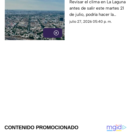
28 de julio 2026?
Revisar el clima en La Laguna
antes de salir este martes 21
de julio, podría hacer la
diferencia entre un día
julio 27, 2026 05:40 p. m.
tranquilo y uno lleno de
imprevistos.