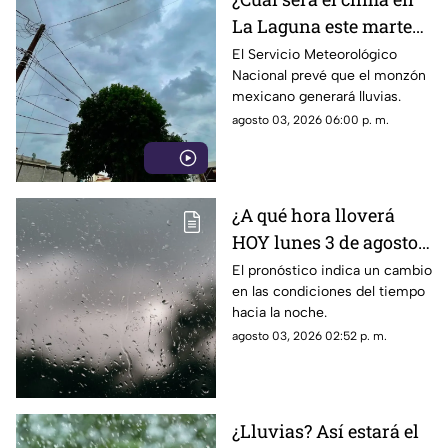
La Laguna este martes
4 de agosto 2026?
El Servicio Meteorológico
Nacional prevé que el monzón
mexicano generará lluvias.
agosto 03, 2026 06:00 p. m.
¿A qué hora lloverá
HOY lunes 3 de agosto
en Torreón?
El pronóstico indica un cambio
en las condiciones del tiempo
hacia la noche.
agosto 03, 2026 02:52 p. m.
¿Lluvias? Así estará el