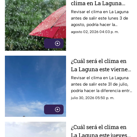
clima en La Laguna
este lunes 3 de agosto
Revisar el clima en La Laguna
antes de salir este lunes 3 de
2026
agosto, podría hacer la
diferencia entre un día
agosto 02, 2026 04:03 p. m.
tranquilo y uno lleno de
imprevistos.
¿Cuál será el clima en
La Laguna este viernes
31 de julio 2026?
Revisar el clima en La Laguna
antes de salir este 31 de julio,
podría hacer la diferencia entre
un día tranquilo y uno lleno de
julio 30, 2026 05:50 p. m.
imprevistos.
¿Cuál será el clima en
La Laguna este jueves