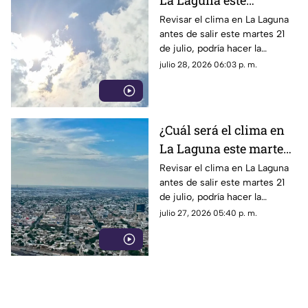
La Laguna este
miércoles 29 de julio
Revisar el clima en La Laguna
antes de salir este martes 21
2026?
de julio, podría hacer la
diferencia entre un día
julio 28, 2026 06:03 p. m.
tranquilo y uno lleno de
imprevistos.
¿Cuál será el clima en
La Laguna este martes
28 de julio 2026?
Revisar el clima en La Laguna
antes de salir este martes 21
de julio, podría hacer la
diferencia entre un día
julio 27, 2026 05:40 p. m.
tranquilo y uno lleno de
imprevistos.