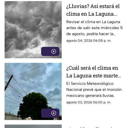
¿Lluvias? Así estará el
clima en La Laguna
este miércoles 5 de
Revisar el clima en La Laguna
antes de salir este miércoles 5
agosto 2026
de agosto, podría hacer la
diferencia entre un día
agosto 04, 2026 06:08 p. m.
tranquilo y uno lleno de
imprevistos.
¿Cuál será el clima en
La Laguna este martes
4 de agosto 2026?
El Servicio Meteorológico
Nacional prevé que el monzón
mexicano generará lluvias.
agosto 03, 2026 06:00 p. m.