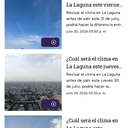
La Laguna este viernes
31 de julio 2026?
Revisar el clima en La Laguna
antes de salir este 31 de julio,
podría hacer la diferencia entre
un día tranquilo y uno lleno de
julio 30, 2026 05:50 p. m.
imprevistos.
¿Cuál será el clima en
La Laguna este jueves
30 de julio 2026?
Revisar el clima en La Laguna
antes de salir este jueves 30
de julio, podría hacer la
diferencia entre un día
julio 29, 2026 05:33 p. m.
tranquilo y uno lleno de
imprevistos.
¿Cuál será el clima en