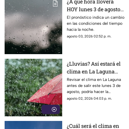
¿A qué hora lloverá
HOY lunes 3 de agosto
en Torreón?
El pronóstico indica un cambio
en las condiciones del tiempo
hacia la noche.
agosto 03, 2026 02:52 p. m.
¿Lluvias? Así estará el
clima en La Laguna
este lunes 3 de agosto
Revisar el clima en La Laguna
antes de salir este lunes 3 de
2026
agosto, podría hacer la
diferencia entre un día
agosto 02, 2026 04:03 p. m.
tranquilo y uno lleno de
imprevistos.
¿Cuál será el clima en