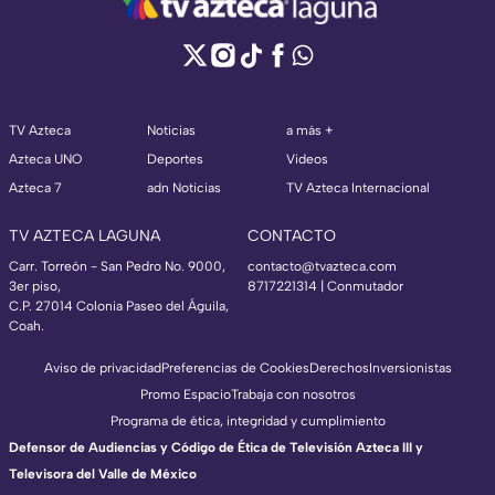
TV Azteca
Noticias
a más +
Azteca UNO
Deportes
Videos
Azteca 7
adn Noticias
TV Azteca Internacional
TV AZTECA LAGUNA
CONTACTO
Carr. Torreón - San Pedro No. 9000,
contacto@tvazteca.com
3er piso,
8717221314
| Conmutador
C.P. 27014 Colonia Paseo del Águila,
Coah.
Aviso de privacidad
Preferencias de Cookies
Derechos
Inversionistas
Promo Espacio
Trabaja con nosotros
Programa de ética, integridad y cumplimiento
Defensor de Audiencias y Código de Ética de Televisión Azteca III y
Televisora del Valle de México