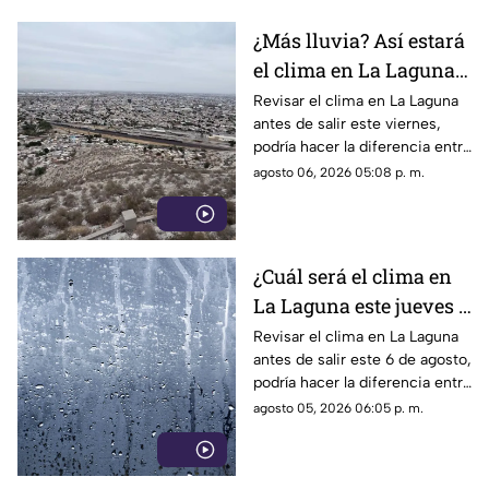
¿Más lluvia? Así estará
el clima en La Laguna
este viernes 7 de agosto
Revisar el clima en La Laguna
antes de salir este viernes,
2026
podría hacer la diferencia entre
un día tranquilo y uno lleno de
agosto 06, 2026 05:08 p. m.
imprevistos.
¿Cuál será el clima en
La Laguna este jueves 6
de agosto 2026?
Revisar el clima en La Laguna
antes de salir este 6 de agosto,
podría hacer la diferencia entre
un día tranquilo y uno lleno de
agosto 05, 2026 06:05 p. m.
imprevistos.