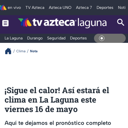
en vivo
TV Azteca
Azteca UNO
Azteca 7
Deportes
Notic
La Laguna
Durango
Seguridad
Deportes
Entretenimiento
En Viv
Clima
Nota
¡Sigue el calor! Así estará el
clima en La Laguna este
viernes 16 de mayo
Aquí te dejamos el pronóstico completo