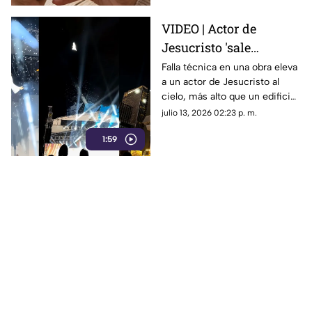
VIDEO | Actor de
Jesucristo 'sale
volando' al cielo por
Falla técnica en una obra eleva
a un actor de Jesucristo al
falla técnica en plena
cielo, más alto que un edificio.
obra
El video es viral por su
julio 13, 2026 02:23 p. m.
profesionalismo al no perder
1:59
su personaje.