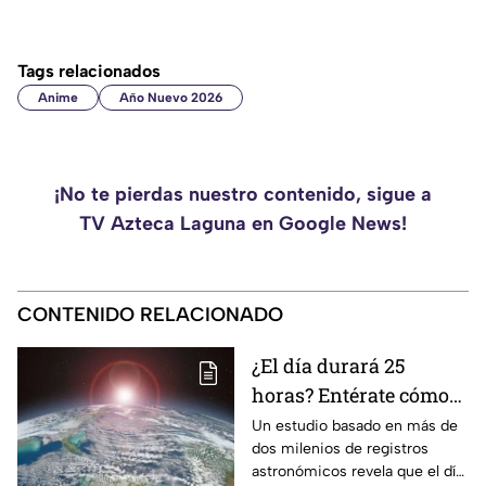
Tags relacionados
Anime
Año Nuevo 2026
¡No te pierdas nuestro contenido, sigue a
TV Azteca Laguna en Google News!
CONTENIDO RELACIONADO
¿El día durará 25
horas? Entérate cómo
sucederá y a partir de
Un estudio basado en más de
dos milenios de registros
cuándo
astronómicos revela que el día