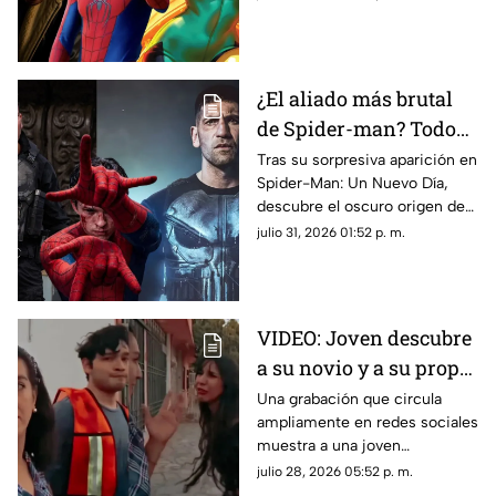
nueva película de Marvel.
¿El aliado más brutal
de Spider-man? Todo
sobre el oscuro pasado
Tras su sorpresiva aparición en
Spider-Man: Un Nuevo Día,
de The Punisher
descubre el oscuro origen de
Punisher, su paso por el MCU
julio 31, 2026 01:52 p. m.
y su conexión con Peter
Parker.
VIDEO: Joven descubre
a su novio y a su propia
madre saliendo de
Una grabación que circula
ampliamente en redes sociales
hotel
muestra a una joven
enfrentando a su pareja y a su
julio 28, 2026 05:52 p. m.
madre tras encontrarlos