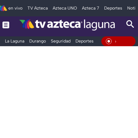
en vivo
TV Azteca
Azteca UNO
Azteca 7
Deportes
Notic
La Laguna
Durango
Seguridad
Deportes
Entretenimiento
En Vivo