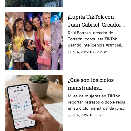
alimentando todo tipo de
teorías entre creyentes y
escépticos.
¡Lupita TikTok con
Juan Gabriel! Creador
lagunero es VIRAL en
Raúl Barraza, creador de
Torreón, conquista TikTok
TikTok con videos
usando Inteligencia Artificial
hiperrealistas de IA
para crear videos virales de
julio 14, 2026 02:36 p. m.
Lupita TikTok, Ángela Aguilar y
Karla Panini.
¿Qué son los ciclos
menstruales
misteriosos de junio
Miles de mujeres en TikTok
reportan retrasos o doble regla
2026 y por qué son
en su ciclo menstrual de junio
tendencia?
2026. Conoce la explicación
julio 14, 2026 01:31 p. m.
científica detrás de este
misterioso fenómeno viral.