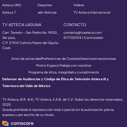
Azteca UNO
Deportes
Videos
Azteca 7
adn Noticias
TV Azteca Internacional
TV AZTECA LAGUNA
CONTACTO
Carr. Torreón - San Pedro No. 9000,
contacto@tvazteca.com
3er piso,
8717221314
| Conmutador
C.P. 27014 Colonia Paseo del Águila,
Coah.
Aviso de privacidad
Preferencias de Cookies
Derechos
Inversionistas
Promo Espacio
Trabaja con nosotros
Programa de ética, integridad y cumplimiento
Defensor de Audiencias y Código de Ética de Televisión Azteca III y
Televisora del Valle de México
TV Azteca, M.R. & ©, TV Azteca, S.A.B. de C.V. Todos los derechos reservados,
2025.
Queda prohibida la reproducción total o parcial sin la autorización previa,
expresa y por escrito de su titular.