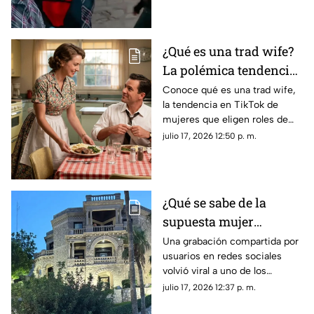
saliendo juntos de un hotel.
¿Qué es una trad wife?
La polémica tendencia
VIRAL de amas de casa
Conoce qué es una trad wife,
la tendencia en TikTok de
mujeres que eligen roles de
género tradicionales y por qué
julio 17, 2026 12:50 p. m.
su estilo de vida genera tanta
controversia.
¿Qué se sabe de la
supuesta mujer
fantasma que se hizo
Una grabación compartida por
usuarios en redes sociales
viral en la Casa del
volvió viral a uno de los
Cerro de Torreón?
inmuebles más
julio 17, 2026 12:37 p. m.
representativos de Torreón,