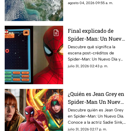
pasará a durar 25 horas. Aquí
agosto 04, 2026 09:55 a. m.
te contamos cuándo sucederá
y porqué.
Final explicado de
Spider-Man: Un Nuevo
Día: ¿Por qué Peter está
Descubre qué significa la
escena post-créditos de
en el espacio?
Spider-Man: Un Nuevo Día y
las teorías de por qué Peter
julio 31, 2026 02:43 p. m.
Parker terminó perdido en el
espacio exterior.
¿Quién es Jean Grey en
Spider-Man Un Nuevo
Día? Sadie Sink y los
Descubre quién es Jean Grey
en Spider-Man: Un Nuevo Día.
mutantes del UCM
Conoce a la actriz Sadie Sink,
sus poderes y su impacto en la
julio 31, 2026 02:17 p. m.