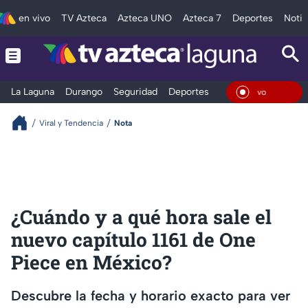
en vivo
TV Azteca
Azteca UNO
Azteca 7
Deportes
Notic
La Laguna
Durango
Seguridad
Deportes
Entretenimiento
En Viv
Viral y Tendencia
Nota
¿Cuándo y a qué hora sale el
nuevo capítulo 1161 de One
Piece en México?
Descubre la fecha y horario exacto para ver