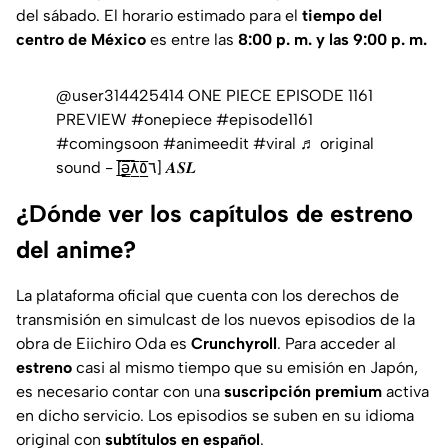
del sábado. El horario estimado para el
tiempo del
centro de México
es entre las
8:00 p. m. y las 9:00 p. m.
@user314425414
ONE PIECE EPISODE 1161
PREVIEW
#onepiece
#episode1161
#comingsoon
#animeedit
#viral
♬ original
sound - [̲̅ə̲̅٨̲̅٥̲̅٦̲̅] 𝑨𝑺𝑳
¿Dónde ver los capítulos de estreno
del anime?
La plataforma oficial que cuenta con los derechos de
transmisión en
simulcast
de los nuevos episodios de la
obra de Eiichiro Oda es
Crunchyroll
. Para acceder al
estreno
casi al mismo tiempo que su emisión en Japón,
es necesario contar con una
suscripción premium
activa
en dicho servicio. Los episodios se suben en su idioma
original con
subtítulos en español
.