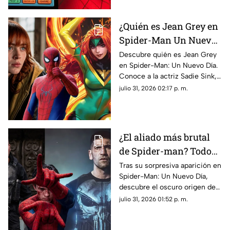
¿Quién es Jean Grey en
Spider-Man Un Nuevo
Día? Sadie Sink y los
Descubre quién es Jean Grey
en Spider-Man: Un Nuevo Día.
mutantes del UCM
Conoce a la actriz Sadie Sink,
sus poderes y su impacto en la
julio 31, 2026 02:17 p. m.
nueva película de Marvel.
¿El aliado más brutal
de Spider-man? Todo
sobre el oscuro pasado
Tras su sorpresiva aparición en
Spider-Man: Un Nuevo Día,
de The Punisher
descubre el oscuro origen de
Punisher, su paso por el MCU
julio 31, 2026 01:52 p. m.
y su conexión con Peter
Parker.