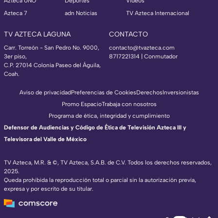
Azteca UNO
Deportes
Videos
Azteca 7
adn Noticias
TV Azteca Internacional
TV AZTECA LAGUNA
CONTACTO
Carr. Torreón - San Pedro No. 9000,
contacto@tvazteca.com
3er piso,
8717221314
| Conmutador
C.P. 27014 Colonia Paseo del Águila,
Coah.
Aviso de privacidad
Preferencias de Cookies
Derechos
Inversionistas
Promo Espacio
Trabaja con nosotros
Programa de ética, integridad y cumplimiento
Defensor de Audiencias y Código de Ética de Televisión Azteca III y
Televisora del Valle de México
TV Azteca, M.R. & ©, TV Azteca, S.A.B. de C.V. Todos los derechos reservados,
2025.
Queda prohibida la reproducción total o parcial sin la autorización previa,
expresa y por escrito de su titular.