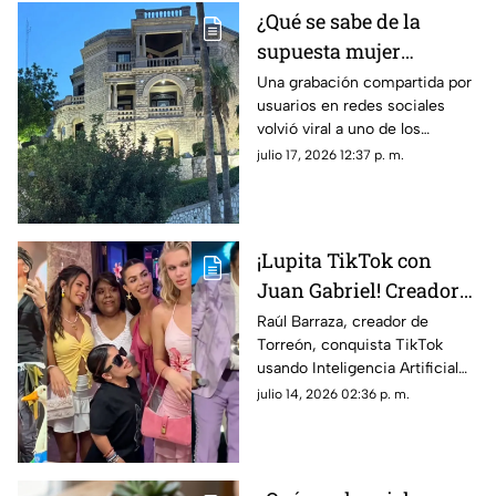
¿Qué se sabe de la
supuesta mujer
fantasma que se hizo
Una grabación compartida por
usuarios en redes sociales
viral en la Casa del
volvió viral a uno de los
Cerro de Torreón?
inmuebles más
julio 17, 2026 12:37 p. m.
representativos de Torreón,
alimentando todo tipo de
teorías entre creyentes y
escépticos.
¡Lupita TikTok con
Juan Gabriel! Creador
lagunero es VIRAL en
Raúl Barraza, creador de
Torreón, conquista TikTok
TikTok con videos
usando Inteligencia Artificial
hiperrealistas de IA
para crear videos virales de
julio 14, 2026 02:36 p. m.
Lupita TikTok, Ángela Aguilar y
Karla Panini.