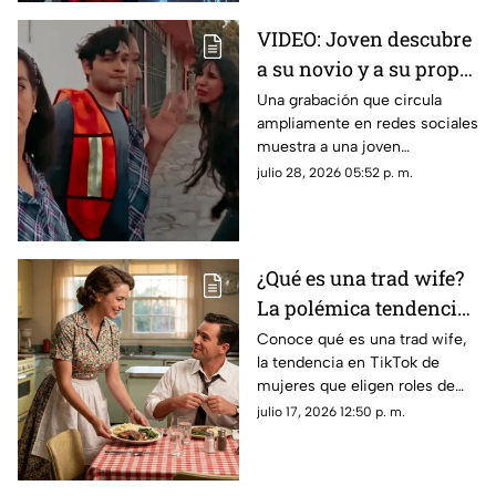
VIDEO: Joven descubre
a su novio y a su propia
madre saliendo de
Una grabación que circula
ampliamente en redes sociales
hotel
muestra a una joven
enfrentando a su pareja y a su
julio 28, 2026 05:52 p. m.
madre tras encontrarlos
saliendo juntos de un hotel.
¿Qué es una trad wife?
La polémica tendencia
VIRAL de amas de casa
Conoce qué es una trad wife,
la tendencia en TikTok de
mujeres que eligen roles de
género tradicionales y por qué
julio 17, 2026 12:50 p. m.
su estilo de vida genera tanta
controversia.