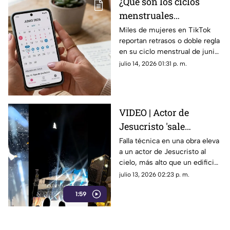
¿Qué son los ciclos
menstruales
misteriosos de junio
Miles de mujeres en TikTok
reportan retrasos o doble regla
2026 y por qué son
en su ciclo menstrual de junio
tendencia?
2026. Conoce la explicación
julio 14, 2026 01:31 p. m.
científica detrás de este
misterioso fenómeno viral.
VIDEO | Actor de
Jesucristo 'sale
volando' al cielo por
Falla técnica en una obra eleva
a un actor de Jesucristo al
falla técnica en plena
cielo, más alto que un edificio.
obra
El video es viral por su
julio 13, 2026 02:23 p. m.
profesionalismo al no perder
1:59
su personaje.