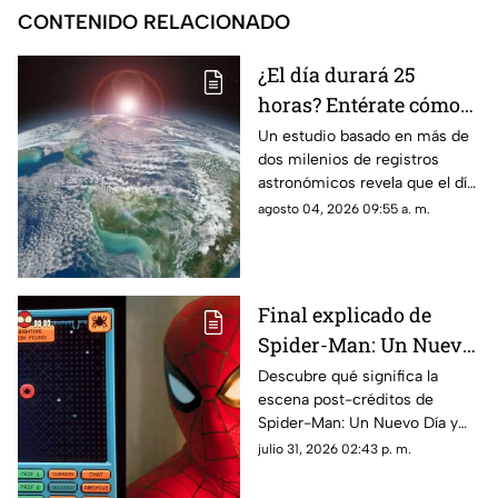
CONTENIDO RELACIONADO
¿El día durará 25
horas? Entérate cómo
sucederá y a partir de
Un estudio basado en más de
dos milenios de registros
cuándo
astronómicos revela que el día
pasará a durar 25 horas. Aquí
agosto 04, 2026 09:55 a. m.
te contamos cuándo sucederá
y porqué.
Final explicado de
Spider-Man: Un Nuevo
Día: ¿Por qué Peter está
Descubre qué significa la
escena post-créditos de
en el espacio?
Spider-Man: Un Nuevo Día y
las teorías de por qué Peter
julio 31, 2026 02:43 p. m.
Parker terminó perdido en el
espacio exterior.