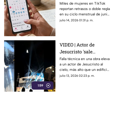
misteriosos de junio
Miles de mujeres en TikTok
reportan retrasos o doble regla
2026 y por qué son
en su ciclo menstrual de junio
tendencia?
2026. Conoce la explicación
julio 14, 2026 01:31 p. m.
científica detrás de este
misterioso fenómeno viral.
VIDEO | Actor de
Jesucristo 'sale
volando' al cielo por
Falla técnica en una obra eleva
a un actor de Jesucristo al
falla técnica en plena
cielo, más alto que un edificio.
obra
El video es viral por su
julio 13, 2026 02:23 p. m.
profesionalismo al no perder
1:59
su personaje.