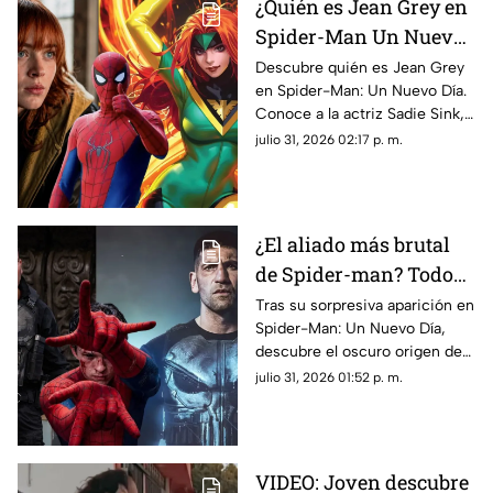
¿Quién es Jean Grey en
Spider-Man Un Nuevo
Día? Sadie Sink y los
Descubre quién es Jean Grey
en Spider-Man: Un Nuevo Día.
mutantes del UCM
Conoce a la actriz Sadie Sink,
sus poderes y su impacto en la
julio 31, 2026 02:17 p. m.
nueva película de Marvel.
¿El aliado más brutal
de Spider-man? Todo
sobre el oscuro pasado
Tras su sorpresiva aparición en
Spider-Man: Un Nuevo Día,
de The Punisher
descubre el oscuro origen de
Punisher, su paso por el MCU
julio 31, 2026 01:52 p. m.
y su conexión con Peter
Parker.
VIDEO: Joven descubre