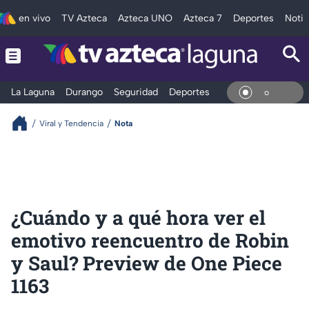
en vivo
TV Azteca
Azteca UNO
Azteca 7
Deportes
Notic
La Laguna
Durango
Seguridad
Deportes
Entretenimiento
En Viv
Viral y Tendencia
Nota
¿Cuándo y a qué hora ver el
emotivo reencuentro de Robin
y Saul? Preview de One Piece
1163