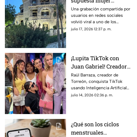
supuesta mujer
fantasma que se hizo
Una grabación compartida por
usuarios en redes sociales
viral en la Casa del
volvió viral a uno de los
Cerro de Torreón?
inmuebles más
julio 17, 2026 12:37 p. m.
representativos de Torreón,
alimentando todo tipo de
teorías entre creyentes y
escépticos.
¡Lupita TikTok con
Juan Gabriel! Creador
lagunero es VIRAL en
Raúl Barraza, creador de
Torreón, conquista TikTok
TikTok con videos
usando Inteligencia Artificial
hiperrealistas de IA
para crear videos virales de
julio 14, 2026 02:36 p. m.
Lupita TikTok, Ángela Aguilar y
Karla Panini.
¿Qué son los ciclos
menstruales