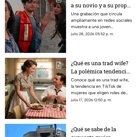
a su novio y a su propia
madre saliendo de
Una grabación que circula
ampliamente en redes sociales
hotel
muestra a una joven
enfrentando a su pareja y a su
julio 28, 2026 05:52 p. m.
madre tras encontrarlos
saliendo juntos de un hotel.
¿Qué es una trad wife?
La polémica tendencia
VIRAL de amas de casa
Conoce qué es una trad wife,
la tendencia en TikTok de
mujeres que eligen roles de
género tradicionales y por qué
julio 17, 2026 12:50 p. m.
su estilo de vida genera tanta
controversia.
¿Qué se sabe de la