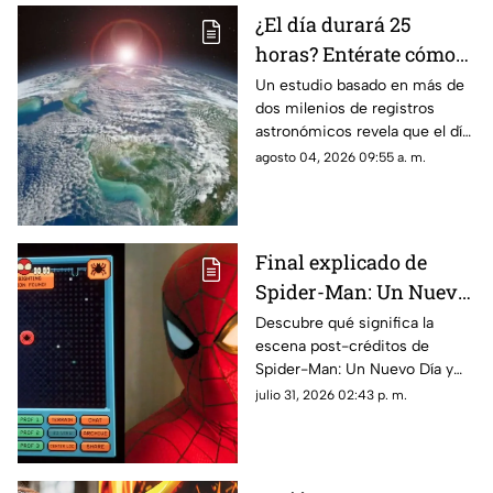
¿El día durará 25
horas? Entérate cómo
sucederá y a partir de
Un estudio basado en más de
dos milenios de registros
cuándo
astronómicos revela que el día
pasará a durar 25 horas. Aquí
agosto 04, 2026 09:55 a. m.
te contamos cuándo sucederá
y porqué.
Final explicado de
Spider-Man: Un Nuevo
Día: ¿Por qué Peter está
Descubre qué significa la
escena post-créditos de
en el espacio?
Spider-Man: Un Nuevo Día y
las teorías de por qué Peter
julio 31, 2026 02:43 p. m.
Parker terminó perdido en el
espacio exterior.