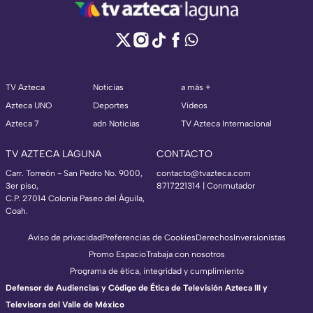
TV Azteca
Noticias
a más +
Azteca UNO
Deportes
Videos
Azteca 7
adn Noticias
TV Azteca Internacional
TV AZTECA LAGUNA
CONTACTO
Carr. Torreón - San Pedro No. 9000,
contacto@tvazteca.com
3er piso,
8717221314
| Conmutador
C.P. 27014 Colonia Paseo del Águila,
Coah.
Aviso de privacidad
Preferencias de Cookies
Derechos
Inversionistas
Promo Espacio
Trabaja con nosotros
Programa de ética, integridad y cumplimiento
Defensor de Audiencias y Código de Ética de Televisión Azteca III y
Televisora del Valle de México