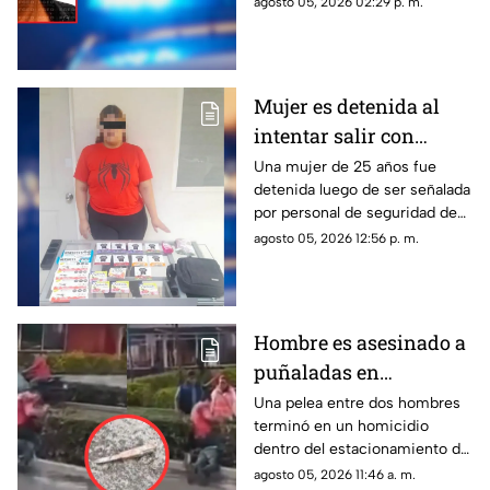
agosto 05, 2026 02:29 p. m.
golpes a un adulto mayor tras
una discusión ocurrida en una
vecindad de Gómez Palacio.
Mujer es detenida al
intentar salir con
mercancía sin pagar en
Una mujer de 25 años fue
detenida luego de ser señalada
Torreón; llevaba
por personal de seguridad de
chocolates, té y pollo
una tienda de autoservicio en
agosto 05, 2026 12:56 p. m.
el Centro de Torreón.
Hombre es asesinado a
puñaladas en
estacionamiento de
Una pelea entre dos hombres
terminó en un homicidio
centro comercial
dentro del estacionamiento de
una plaza comercial.
agosto 05, 2026 11:46 a. m.