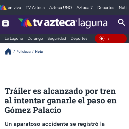
en vivo
TV Azteca
Azteca UNO
Azteca 7
Deportes
Notic
La Laguna
Durango
Seguridad
Deportes
Entretenimiento
En Vivo
Policiaca
Nota
Tráiler es alcanzado por tren
al intentar ganarle el paso en
Gómez Palacio
Un aparatoso accidente se registró la