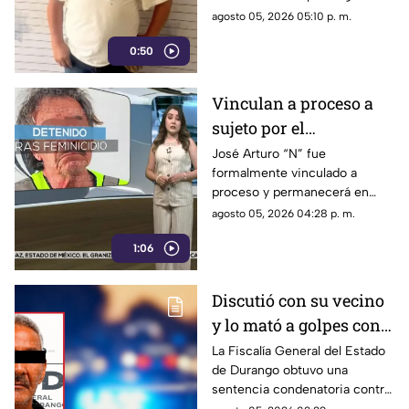
que múltiples afectadas
agosto 05, 2026 05:10 p. m.
publicaran las denuncias en
0:50
plataformas digitales.
Vinculan a proceso a
sujeto por el
feminicidio de su
José Arturo “N” fue
formalmente vinculado a
esposa en Durango
proceso y permanecerá en
prisión preventiva en el
agosto 05, 2026 04:28 p. m.
Cereso Número 1.
1:06
Discutió con su vecino
y lo mató a golpes con
una muleta; pasará casi
La Fiscalía General del Estado
de Durango obtuvo una
18 años en prisión
sentencia condenatoria contra
un hombre que asesinó a