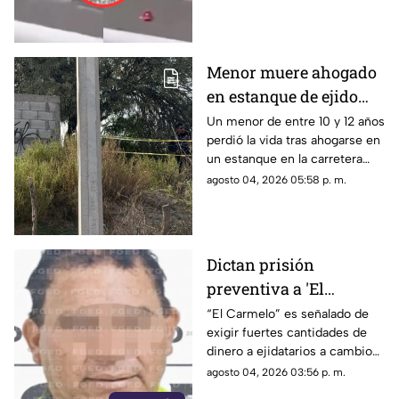
Menor muere ahogado
en estanque de ejido
Hormiguero; su madre
Un menor de entre 10 y 12 años
perdió la vida tras ahogarse en
y su hermana sacaron
un estanque en la carretera
el cuerpo
Torreón-San Pedro a la altura
agosto 04, 2026 05:58 p. m.
de El Hormiguero, Matamoros.
Dictan prisión
preventiva a 'El
Carmelo' por presunta
“El Carmelo” es señalado de
exigir fuertes cantidades de
extorsión en módulo de
dinero a ejidatarios a cambio
riego en Gómez Palacio
de no suspenderles el
agosto 04, 2026 03:56 p. m.
suministro de agua.