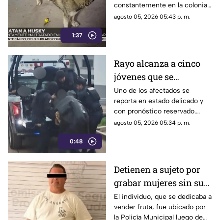
constantemente en la colonia
en Torreón
Lázaro Cárdenas. Fue
agosto 05, 2026 05:43 p. m.
trasladado a Control Canino y
1:37
ya tiene dos posibles
adoptantes.
Rayo alcanza a cinco
jóvenes que se
resguardaban de la
Uno de los afectados se
reporta en estado delicado y
lluvia en Durango
con pronóstico reservado.
Fueron auxiliados por la Policía
agosto 05, 2026 05:34 p. m.
Estatal.
0:48
Detienen a sujeto por
grabar mujeres sin su
consentimiento en el
El individuo, que se dedicaba a
vender fruta, fue ubicado por
Centro de Saltillo
la Policía Municipal luego de