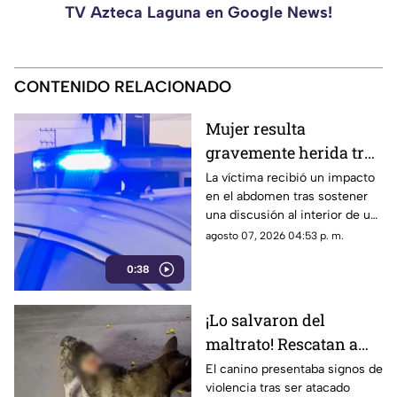
TV Azteca Laguna en Google News!
CONTENIDO RELACIONADO
Mujer resulta
gravemente herida tras
ser agredida por su
La víctima recibió un impacto
en el abdomen tras sostener
expareja en Torreón
una discusión al interior de un
domicilio. El presunto agresor
agosto 07, 2026 04:53 p. m.
logró huir del lugar.
0:38
¡Lo salvaron del
maltrato! Rescatan a
perrito Husky que era
El canino presentaba signos de
violencia tras ser atacado
agredido por jóvenes