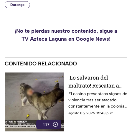
Durango
¡No te pierdas nuestro contenido, sigue a
TV Azteca Laguna en Google News!
CONTENIDO RELACIONADO
¡Lo salvaron del
maltrato! Rescatan a
perrito Husky que era
El canino presentaba signos de
violencia tras ser atacado
agredido por jóvenes
constantemente en la colonia
en Torreón
Lázaro Cárdenas. Fue
agosto 05, 2026 05:43 p. m.
trasladado a Control Canino y
1:37
ya tiene dos posibles
adoptantes.