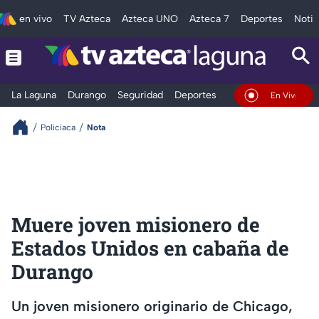
en vivo
TV Azteca
Azteca UNO
Azteca 7
Deportes
Notic
La Laguna
Durango
Seguridad
Deportes
Entretenimiento
En Vivo
Policiaca
Nota
Muere joven misionero de
Estados Unidos en cabaña de
Durango
Un joven misionero originario de Chicago,