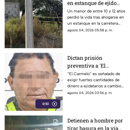
en estanque de ejido
Hormiguero; su madre
Un menor de entre 10 y 12 años
perdió la vida tras ahogarse en
y su hermana sacaron
un estanque en la carretera
el cuerpo
Torreón-San Pedro a la altura
agosto 04, 2026 05:58 p. m.
de El Hormiguero, Matamoros.
Dictan prisión
preventiva a 'El
Carmelo' por presunta
“El Carmelo” es señalado de
exigir fuertes cantidades de
extorsión en módulo de
dinero a ejidatarios a cambio
riego en Gómez Palacio
de no suspenderles el
agosto 04, 2026 03:56 p. m.
suministro de agua.
0:51
Detienen a hombre por
tirar basura en la vía