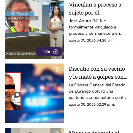
Vinculan a proceso a
sujeto por el
feminicidio de su
José Arturo “N” fue
formalmente vinculado a
esposa en Durango
proceso y permanecerá en
prisión preventiva en el
agosto 05, 2026 04:28 p. m.
Cereso Número 1.
1:06
Discutió con su vecino
y lo mató a golpes con
una muleta; pasará casi
La Fiscalía General del Estado
de Durango obtuvo una
18 años en prisión
sentencia condenatoria contra
un hombre que asesinó a
agosto 05, 2026 02:29 p. m.
golpes a un adulto mayor tras
una discusión ocurrida en una
vecindad de Gómez Palacio.
Mujer es detenida al