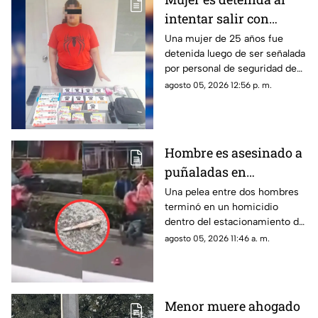
intentar salir con
mercancía sin pagar en
Una mujer de 25 años fue
detenida luego de ser señalada
Torreón; llevaba
por personal de seguridad de
chocolates, té y pollo
una tienda de autoservicio en
agosto 05, 2026 12:56 p. m.
el Centro de Torreón.
Hombre es asesinado a
puñaladas en
estacionamiento de
Una pelea entre dos hombres
terminó en un homicidio
centro comercial
dentro del estacionamiento de
una plaza comercial.
agosto 05, 2026 11:46 a. m.
Menor muere ahogado