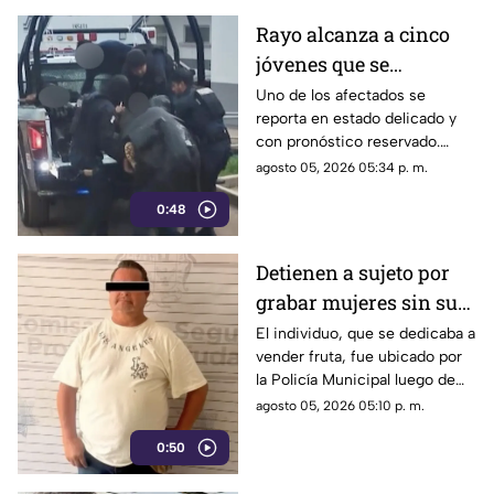
Rayo alcanza a cinco
jóvenes que se
resguardaban de la
Uno de los afectados se
reporta en estado delicado y
lluvia en Durango
con pronóstico reservado.
Fueron auxiliados por la Policía
agosto 05, 2026 05:34 p. m.
Estatal.
0:48
Detienen a sujeto por
grabar mujeres sin su
consentimiento en el
El individuo, que se dedicaba a
vender fruta, fue ubicado por
Centro de Saltillo
la Policía Municipal luego de
que múltiples afectadas
agosto 05, 2026 05:10 p. m.
publicaran las denuncias en
0:50
plataformas digitales.