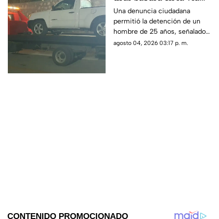
pública de Torreón
Una denuncia ciudadana
permitió la detención de un
hombre de 25 años, señalado
por presuntamente arrojar
agosto 04, 2026 03:17 p. m.
desechos en la vía pública en
la colonia Villa Jacarandas.