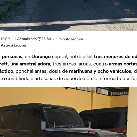
 12:09
| Actualizado 🕑 13:54
1 minuto lectura
 Azteca Laguna
5 personas
, en
Durango
capital, entre ellas
tres menores de e
rrett, una ametralladora
, tres armas largas, cuatro
armas cortas
áctico
, ponchallantas, dosis de
marihuana y ocho vehículos,
d
tro con blindaje artesanal, de acuerdo con lo informado por fu