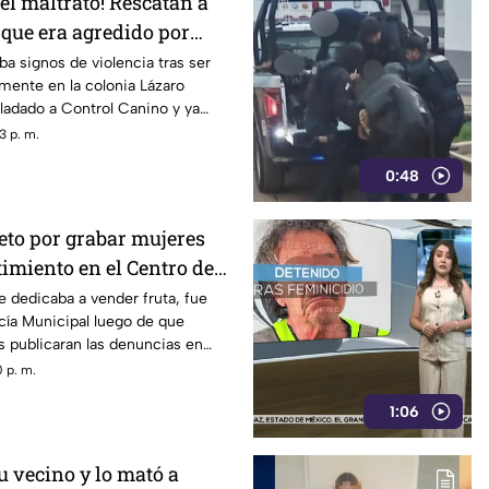
el maltrato! Rescatan a
 que era agredido por
rreón
ba signos de violencia tras ser
mente en la colonia Lázaro
ladado a Control Canino y ya
 adoptantes.
3 p. m.
0:48
eto por grabar mujeres
imiento en el Centro de
se dedicaba a vender fruta, fue
icía Municipal luego de que
s publicaran las denuncias en
es.
 p. m.
1:06
u vecino y lo mató a