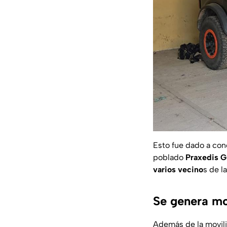
Esto fue dado a co
poblado
Praxedis G
varios vecino
s de l
Se genera mo
Además de la moviliz