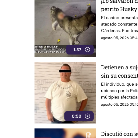
¡Lo salvaron d
perrito Husky
jóvenes en To
El canino presenta
atacado constante
Cárdenas. Fue tras
tiene dos posibles
agosto 05, 2026 05:4
1:37
Detienen a suj
sin su consent
Saltillo
El individuo, que 
ubicado por la Pol
múltiples afectada
plataformas digital
agosto 05, 2026 05:10
0:50
Discutió con s