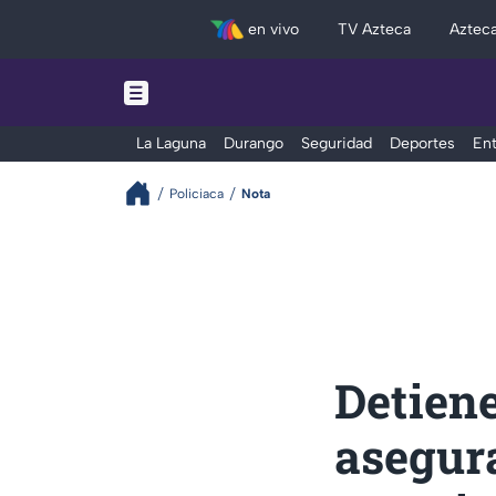
en vivo
TV Azteca
Aztec
La Laguna
Durango
Seguridad
Deportes
Ent
Policiaca
Nota
Detiene
asegur