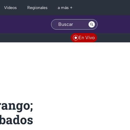
Regionales
Videos
a más +
En Vivo
rango;
obados