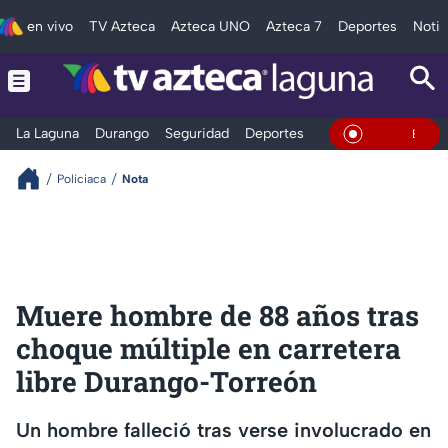
en vivo
TV Azteca
Azteca UNO
Azteca 7
Deportes
Notic
La Laguna
Durango
Seguridad
Deportes
Entretenimiento
En Vivo
Policiaca
Nota
Muere hombre de 88 años tras
choque múltiple en carretera
libre Durango-Torreón
Un hombre falleció tras verse involucrado en