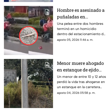
Hombre es asesinado a
puñaladas en
estacionamiento de
Una pelea entre dos hombres
terminó en un homicidio
centro comercial
dentro del estacionamiento de
una plaza comercial.
agosto 05, 2026 11:46 a. m.
Menor muere ahogado
en estanque de ejido
Hormiguero; su madre
Un menor de entre 10 y 12 años
perdió la vida tras ahogarse en
y su hermana sacaron
un estanque en la carretera
el cuerpo
Torreón-San Pedro a la altura
agosto 04, 2026 05:58 p. m.
de El Hormiguero, Matamoros.