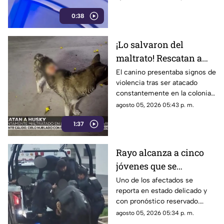
logró huir del lugar.
0:38
¡Lo salvaron del
maltrato! Rescatan a
perrito Husky que era
El canino presentaba signos de
violencia tras ser atacado
agredido por jóvenes
constantemente en la colonia
en Torreón
Lázaro Cárdenas. Fue
agosto 05, 2026 05:43 p. m.
trasladado a Control Canino y
1:37
ya tiene dos posibles
adoptantes.
Rayo alcanza a cinco
jóvenes que se
resguardaban de la
Uno de los afectados se
reporta en estado delicado y
lluvia en Durango
con pronóstico reservado.
Fueron auxiliados por la Policía
agosto 05, 2026 05:34 p. m.
Estatal.