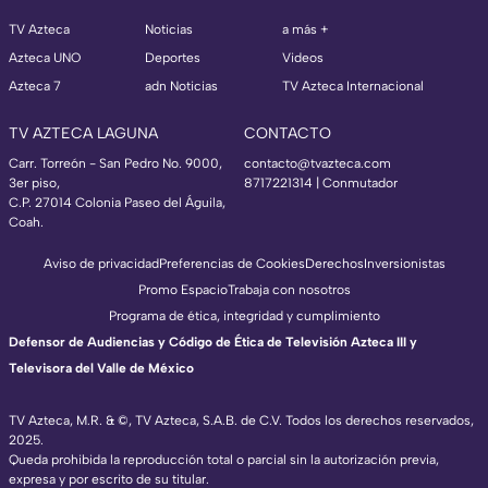
TV Azteca
Noticias
a más +
Azteca UNO
Deportes
Videos
Azteca 7
adn Noticias
TV Azteca Internacional
TV AZTECA LAGUNA
CONTACTO
Carr. Torreón - San Pedro No. 9000,
contacto@tvazteca.com
3er piso,
8717221314
| Conmutador
C.P. 27014 Colonia Paseo del Águila,
Coah.
Aviso de privacidad
Preferencias de Cookies
Derechos
Inversionistas
Promo Espacio
Trabaja con nosotros
Programa de ética, integridad y cumplimiento
Defensor de Audiencias y Código de Ética de Televisión Azteca III y
Televisora del Valle de México
TV Azteca, M.R. & ©, TV Azteca, S.A.B. de C.V. Todos los derechos reservados,
2025.
Queda prohibida la reproducción total o parcial sin la autorización previa,
expresa y por escrito de su titular.