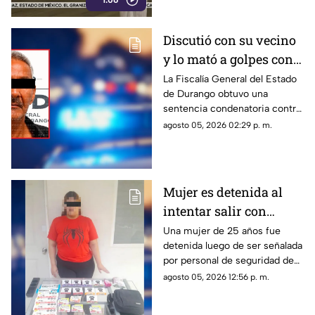
1:06
Discutió con su vecino
y lo mató a golpes con
una muleta; pasará casi
La Fiscalía General del Estado
de Durango obtuvo una
18 años en prisión
sentencia condenatoria contra
un hombre que asesinó a
agosto 05, 2026 02:29 p. m.
golpes a un adulto mayor tras
una discusión ocurrida en una
vecindad de Gómez Palacio.
Mujer es detenida al
intentar salir con
mercancía sin pagar en
Una mujer de 25 años fue
detenida luego de ser señalada
Torreón; llevaba
por personal de seguridad de
chocolates, té y pollo
una tienda de autoservicio en
agosto 05, 2026 12:56 p. m.
el Centro de Torreón.