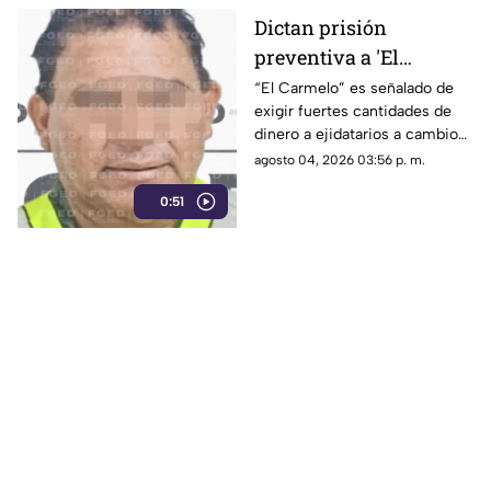
Dictan prisión
preventiva a 'El
Carmelo' por presunta
“El Carmelo” es señalado de
exigir fuertes cantidades de
extorsión en módulo de
dinero a ejidatarios a cambio
riego en Gómez Palacio
de no suspenderles el
agosto 04, 2026 03:56 p. m.
suministro de agua.
0:51