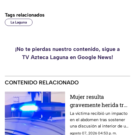
Tags relacionados
La Laguna
¡No te pierdas nuestro contenido, sigue a
TV Azteca Laguna en Google News!
CONTENIDO RELACIONADO
Mujer resulta
gravemente herida tras
ser agredida por su
La víctima recibió un impacto
en el abdomen tras sostener
expareja en Torreón
una discusión al interior de un
domicilio. El presunto agresor
agosto 07, 2026 04:53 p. m.