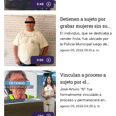
0:48
Detienen a sujeto por
grabar mujeres sin su
consentimiento en el
El individuo, que se dedicaba a
vender fruta, fue ubicado por
Centro de Saltillo
la Policía Municipal luego de
que múltiples afectadas
agosto 05, 2026 05:10 p. m.
publicaran las denuncias en
0:50
plataformas digitales.
Vinculan a proceso a
sujeto por el
feminicidio de su
José Arturo “N” fue
formalmente vinculado a
esposa en Durango
proceso y permanecerá en
prisión preventiva en el
agosto 05, 2026 04:28 p. m.
Cereso Número 1.