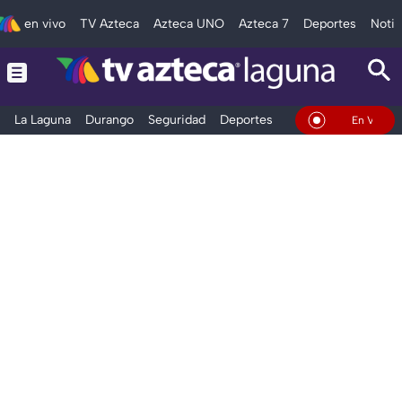
en vivo
TV Azteca
Azteca UNO
Azteca 7
Deportes
Notic
La Laguna
Durango
Seguridad
Deportes
Entretenimiento
En Vivo