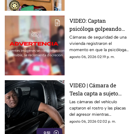
VIDEO: Captan
psicóloga golpeando
brutalmente a niño
Cámaras de seguridad de una
vivienda registraron el
INDEFENSO con
momento en que la psicóloga
autismo y epilepsia
agredió físicamente a un niño
agosto 06, 2026 02:19 p. m.
con autismo. La madre
interpuso la denuncia. Véase
con precaución.
VIDEO | Cámara de
Tesla capta a sujeto
rayando el auto en
Las cámaras del vehículo
captaron el rostro y las placas
estacionamiento
del agresor mientras
vandalizaba la pintura. Esto
agosto 06, 2026 02:02 p. m.
reveló la investigación.
0:51