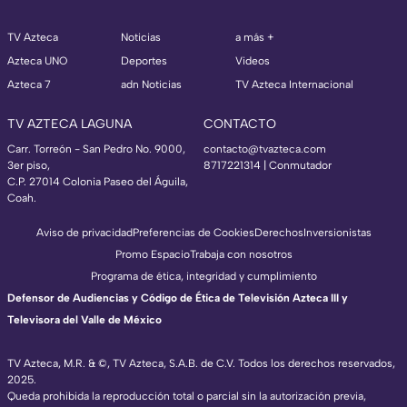
TV Azteca
Noticias
a más +
Azteca UNO
Deportes
Videos
Azteca 7
adn Noticias
TV Azteca Internacional
TV AZTECA LAGUNA
CONTACTO
Carr. Torreón - San Pedro No. 9000,
contacto@tvazteca.com
3er piso,
8717221314
| Conmutador
C.P. 27014 Colonia Paseo del Águila,
Coah.
Aviso de privacidad
Preferencias de Cookies
Derechos
Inversionistas
Promo Espacio
Trabaja con nosotros
Programa de ética, integridad y cumplimiento
Defensor de Audiencias y Código de Ética de Televisión Azteca III y
Televisora del Valle de México
TV Azteca, M.R. & ©, TV Azteca, S.A.B. de C.V. Todos los derechos reservados,
2025.
Queda prohibida la reproducción total o parcial sin la autorización previa,