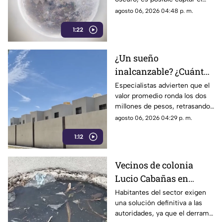
Laguna
aparente movimiento de las
agosto 06, 2026 04:48 p. m.
estrellas desde nuestra región.
1:22
¿Un sueño
inalcanzable? ¿Cuánto
cuesta comprar una
Especialistas advierten que el
valor promedio ronda los dos
casa en La Laguna?
millones de pesos, retrasando
considerablemente la edad en
agosto 06, 2026 04:29 p. m.
la que los ciudadanos logran
1:12
adquirir su patrimonio.
Vecinos de colonia
Lucio Cabañas en
Lerdo exigen a SAPAL
Habitantes del sector exigen
una solución definitiva a las
reparar constante brote
autoridades, ya que el derrame
de aguas negras