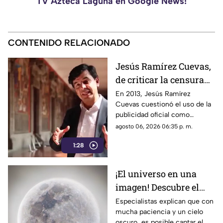
TV Azteca Laguna en Google News!
CONTENIDO RELACIONADO
Jesús Ramírez Cuevas,
de criticar la censura
por publicidad oficial a
En 2013, Jesús Ramírez
Cuevas cuestionó el uso de la
ser señalado por
publicidad oficial como
estrategia de control
herramienta para presionar a
agosto 06, 2026 06:35 p. m.
informativo
los medios de comunicación.
1:28
Años después, su papel dentro
del gobierno ha reavivado las
críticas por las políticas
¡El universo en una
relacionadas con la difusión de
imagen! Descubre el
la información.
fascinante mundo de la
Especialistas explican que con
mucha paciencia y un cielo
astrofotografía en La
oscuro, es posible captar el