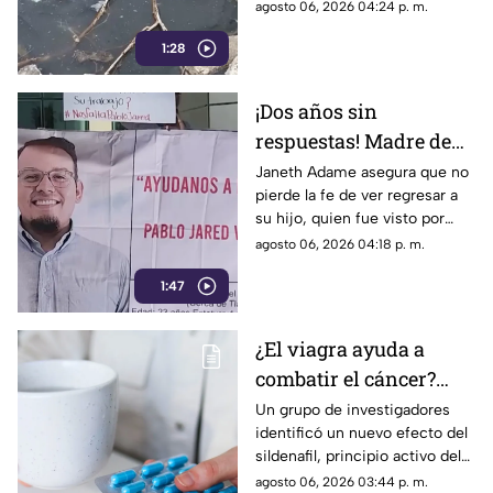
representa un grave foco de
agosto 06, 2026 04:24 p. m.
infección y temen
1:28
afectaciones estructurales.
¡Dos años sin
respuestas! Madre de
Pablo Jared mantiene
Janeth Adame asegura que no
pierde la fe de ver regresar a
la esperanza de
su hijo, quien fue visto por
encontrarlo con vida
última vez el 30 de julio de
agosto 06, 2026 04:18 p. m.
2024 cuando se dirigía a
1:47
trabajar.
¿El viagra ayuda a
combatir el cáncer?
Estudio revela que
Un grupo de investigadores
identificó un nuevo efecto del
podría frenar la
sildenafil, principio activo del
metástasis
viagra, que podría cambiar su
agosto 06, 2026 03:44 p. m.