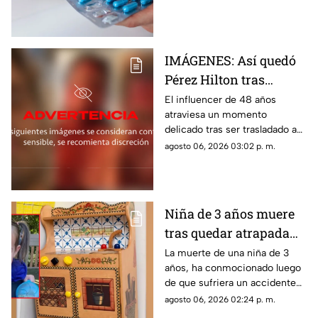
papel en la medicina.
IMÁGENES: Así quedó
Pérez Hilton tras
agresiones durante en
El influencer de 48 años
atraviesa un momento
vivo de TikTok
delicado tras ser trasladado a
un hospital por cuerpos de
agosto 06, 2026 03:02 p. m.
emergencia. Este es su estado
de salud y los problemas que
enfrentaba.
Niña de 3 años muere
tras quedar atrapada
en cocina de juguete
La muerte de una niña de 3
años, ha conmocionado luego
de que sufriera un accidente
doméstico con una cocina de
agosto 06, 2026 02:24 p. m.
juguete de madera.