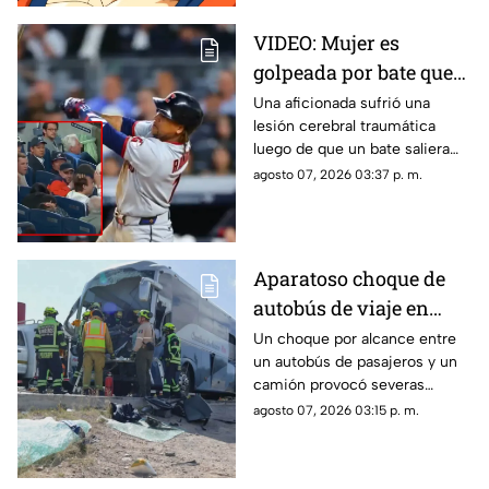
VIDEO: Mujer es
golpeada por bate que
salió volando en
Una aficionada sufrió una
lesión cerebral traumática
partido de los Yankees;
luego de que un bate saliera
los demandó por 10
disparado hacia las gradas en
agosto 07, 2026 03:37 p. m.
millones de dólares
pleno partido. La víctima acusa
fallas en la red de protección
del Yankee Stadium.
Aparatoso choque de
autobús de viaje en
carretera deja un
Un choque por alcance entre
un autobús de pasajeros y un
conductor prensado y
camión provocó severas
dos heridos
afectaciones viales. El
agosto 07, 2026 03:15 p. m.
operador de la unidad quedó
prensado tras el golpe.