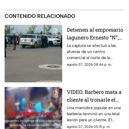
CONTENIDO RELACIONADO
Detienen al empresario
lagunero Ernesto “N”,
alias “El Güino”, tras
La captura se efectuó a las
afueras de un centro
despliegue de
comercial al norte de la
seguridad en Torreón
ciudad; le habrían asegurado
agosto 07, 2026 08:46 p. m.
un arma de fuego sin
documentación reglamentaria.
VIDEO: Barbero mata a
cliente al tronarle el
cuello mientras le
Una maniobra popular en una
barbería terminó en una letal
cortaba el cabello
lesión para un cliente. El
momento quedó registrado
agosto 07, 2026 05:15 p. m.