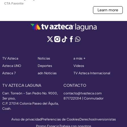
TV Azteca
Noticias
a más +
Azteca UNO
Deportes
Videos
Azteca 7
adn Noticias
TV Azteca Internacional
TV AZTECA LAGUNA
CONTACTO
Carr. Torreón - San Pedro No. 9000,
contacto@tvazteca.com
3er piso,
8717221314
| Conmutador
C.P. 27014 Colonia Paseo del Águila,
Coah.
Aviso de privacidad
Preferencias de Cookies
Derechos
Inversionistas
Promo Espacio
Trabaja con nosotros