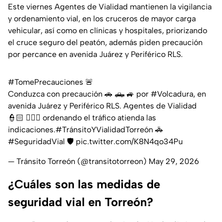
Este viernes Agentes de Vialidad mantienen la vigilancia
y ordenamiento vial, en los cruceros de mayor carga
vehicular, así como en clínicas y hospitales, priorizando
el cruce seguro del peatón, además piden precaución
por percance en avenida Juárez y Periférico RLS.
#TomePrecauciones
🚨
Conduzca con precaución 🚗 🛻 🚙 por
#Volcadura
, en
avenida Juárez y Periférico RLS. Agentes de Vialidad
👮🏻 👮🏻‍♀️ ordenando el tráfico atienda las
indicaciones.
#TránsitoYVialidadTorreón
🚓
#SeguridadVial
🛡️
pic.twitter.com/K8N4qo34Pu
— Tránsito Torreón (@transitotorreon)
May 29, 2026
¿Cuáles son las medidas de
seguridad vial en Torreón?