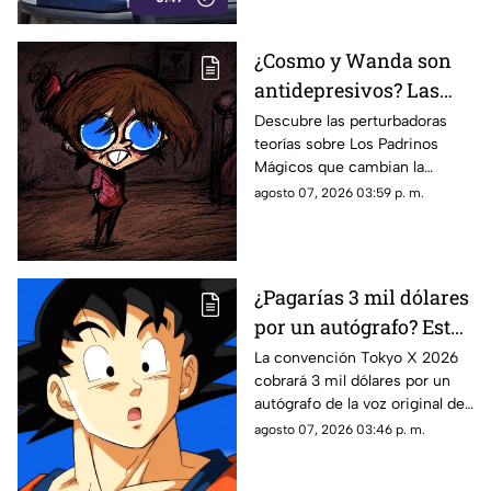
tienda de autoservicio.
¿Cosmo y Wanda son
antidepresivos? Las
perturbadoras teorías y
Descubre las perturbadoras
teorías sobre Los Padrinos
las hipótesis más
Mágicos que cambian la
oscuras sobre Los
historia de Timmy Turner y el
agosto 07, 2026 03:59 p. m.
Padrinos Mágicos
origen de sus seres mágicos.
¿Pagarías 3 mil dólares
por un autógrafo? Esto
cobra quien da voz a
La convención Tokyo X 2026
cobrará 3 mil dólares por un
Goku e indigna a los
autógrafo de la voz original de
fans
Goku en Dragon Ball. Fans
agosto 07, 2026 03:46 p. m.
denuncian abuso en los
precios.