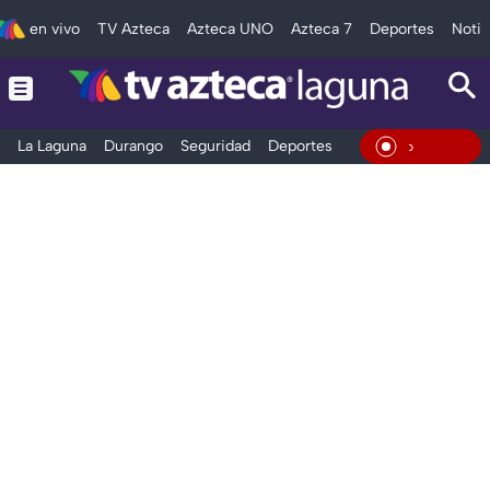
en vivo
TV Azteca
Azteca UNO
Azteca 7
Deportes
Notic
La Laguna
Durango
Seguridad
Deportes
Entretenimiento
En Vivo