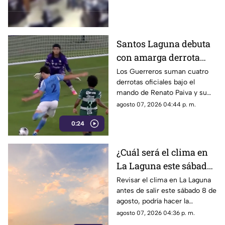
por las cámaras de seguridad,
véase con precaución.
Santos Laguna debuta
con amarga derrota
ante el New York City
Los Guerreros suman cuatro
derrotas oficiales bajo el
en la Leagues Cup
mando de Renato Paiva y su
próximo reto será ante el
agosto 07, 2026 04:44 p. m.
Chicago Fire.
0:24
¿Cuál será el clima en
La Laguna este sábado
8 de agosto 2026?
Revisar el clima en La Laguna
antes de salir este sábado 8 de
agosto, podría hacer la
diferencia entre un día
agosto 07, 2026 04:36 p. m.
tranquilo y uno lleno de