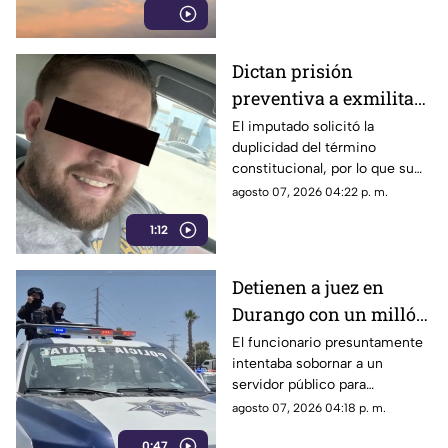
imprevistos.
Dictan prisión
preventiva a exmilitar
estadounidense por
El imputado solicitó la
duplicidad del término
asesinato de tres
constitucional, por lo que su
personas en Coahuila
situación jurídica se definirá
agosto 07, 2026 04:22 p. m.
en una próxima audiencia el 11
1:12
de agosto.
Detienen a juez en
Durango con un millón
de pesos y un arma de
El funcionario presuntamente
intentaba sobornar a un
fuego
servidor público para
reclasificar diversas causas
agosto 07, 2026 04:18 p. m.
penales. Fue interceptado en
0:47
el estacionamiento de una