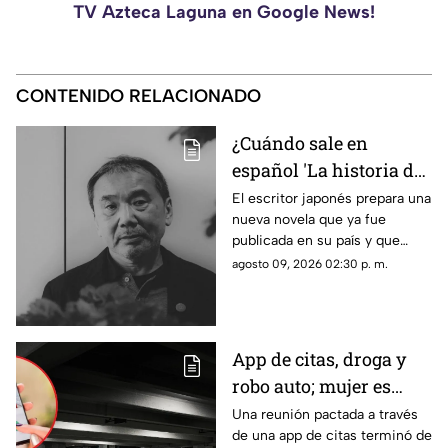
TV Azteca Laguna en Google News!
CONTENIDO RELACIONADO
¿Cuándo sale en
español 'La historia de
Kaho', la nueva novela
El escritor japonés prepara una
nueva novela que ya fue
de Haruki Murakami?
publicada en su país y que
apunta a llegar a los lectores
agosto 09, 2026 02:30 p. m.
de habla hispana.
App de citas, droga y
robo auto; mujer es
vinculada a proceso
Una reunión pactada a través
de una app de citas terminó de
por asalto tras