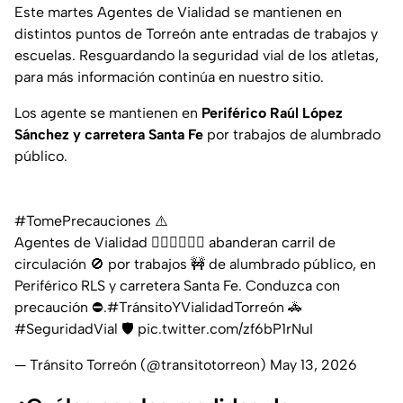
Este martes Agentes de Vialidad se mantienen en
distintos puntos de Torreón ante entradas de trabajos y
escuelas. Resguardando la seguridad vial de los atletas,
para más información continúa en nuestro sitio.
Los agente se mantienen en
Periférico Raúl López
Sánchez y carretera Santa Fe
por trabajos de alumbrado
público.
#TomePrecauciones
⚠️
Agentes de Vialidad 👮🏻‍♀️👮🏻‍♂️ abanderan carril de
circulación 🚫 por trabajos 🚧 de alumbrado público, en
Periférico RLS y carretera Santa Fe. Conduzca con
precaución ⛔.
#TránsitoYVialidadTorreón
🚓
#SeguridadVial
🛡️
pic.twitter.com/zf6bP1rNuI
— Tránsito Torreón (@transitotorreon)
May 13, 2026