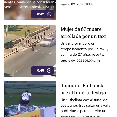
deportivo. Los agresores
agosto 09, 2026 01:13 p. m.
utilizaron pistolas y una
0:42
escopeta para el ataque.
Mujer de 67 muere
arrollada por un taxi y
su hija de 27 queda
Una mujer muere en
atropellamiento por un taxi y
herida | VIDEO
su hija de 27 años resulta
herida. Conoce los detalles de
agosto 09, 2026 01:09 p. m.
este trágico percance vial
0:45
ocurrido.
¡Inaudito! Futbolista
cae al túnel al festejar
un gol | VIDEO
Un futbolista cae al túnel de
vestuarios tras saltar una valla
publicitaria para festejar un
gol. La anotación fue anulada y