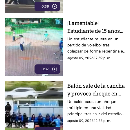
ataque y puso a salvo a todos a
0:38
bordo.
¡Lamentable!
Estudiante de 15 años
muere en un partido de
Un estudiante muere en un
partido de voleibol tras
voleibol | VIDEO
colapsar de forma repentina en
la cancha. Conoce los detalles
agosto 09, 2026 12:59 p. m.
reportados por las autoridades.
0:37
Balón sale de la cancha
y provoca choque en
pleno partido | VIDEO
Un balón causa un choque
múltiple en una vialidad
principal tras salir del estadio
durante un partido. El freno de
agosto 09, 2026 12:56 p. m.
un auto provocó la colisión.