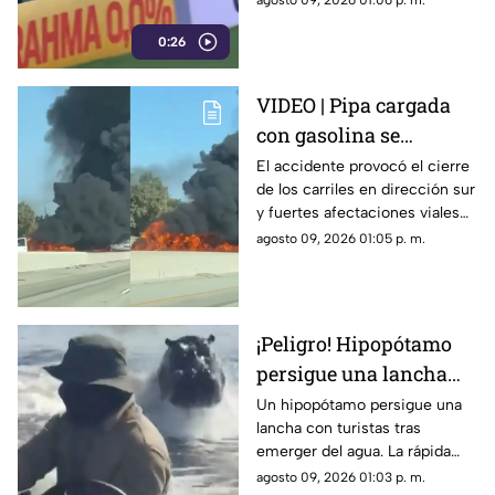
agosto 09, 2026 01:06 p. m.
terminó lesionado.
0:26
VIDEO | Pipa cargada
con gasolina se
incendia tras accidente
El accidente provocó el cierre
de los carriles en dirección sur
y paraliza autopista
y fuertes afectaciones viales
en la zona.
agosto 09, 2026 01:05 p. m.
¡Peligro! Hipopótamo
persigue una lancha
llena de turistas |
Un hipopótamo persigue una
lancha con turistas tras
VIDEO
emerger del agua. La rápida
reacción del guía evitó un
agosto 09, 2026 01:03 p. m.