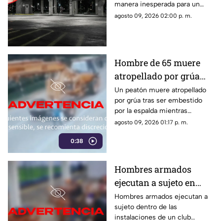
manera inesperada para un
encuentro en hotel
hombre, quien al recuperar el
agosto 09, 2026 02:00 p. m.
conocimiento descubrió que
varias de sus pertenencias
habían desaparecido.
Hombre de 65 muere
atropellado por grúa
tras ser embestido |
Un peatón muere atropellado
por grúa tras ser embestido
VIDEO
por la espalda mientras
caminaba. El hombre de 65
agosto 09, 2026 01:17 p. m.
años falleció de forma
0:38
inmediata en el sitio.
Hombres armados
ejecutan a sujeto en
club de fútbol | VIDEO
Hombres armados ejecutan a
sujeto dentro de las
instalaciones de un club