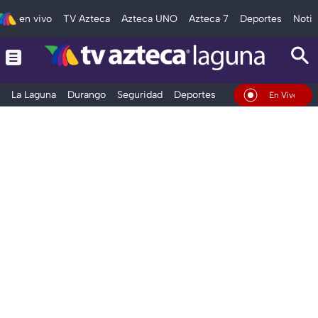
en vivo
TV Azteca
Azteca UNO
Azteca 7
Deportes
Notic
La Laguna
Durango
Seguridad
Deportes
Entretenimiento
En Vivo