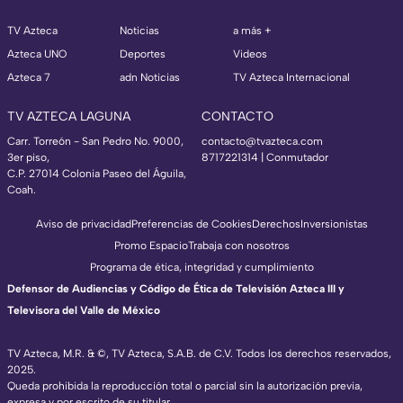
TV Azteca
Noticias
a más +
Azteca UNO
Deportes
Videos
Azteca 7
adn Noticias
TV Azteca Internacional
TV AZTECA LAGUNA
CONTACTO
Carr. Torreón - San Pedro No. 9000,
contacto@tvazteca.com
3er piso,
8717221314
| Conmutador
C.P. 27014 Colonia Paseo del Águila,
Coah.
Aviso de privacidad
Preferencias de Cookies
Derechos
Inversionistas
Promo Espacio
Trabaja con nosotros
Programa de ética, integridad y cumplimiento
Defensor de Audiencias y Código de Ética de Televisión Azteca III y
Televisora del Valle de México
TV Azteca, M.R. & ©, TV Azteca, S.A.B. de C.V. Todos los derechos reservados,
2025.
Queda prohibida la reproducción total o parcial sin la autorización previa,
expresa y por escrito de su titular.