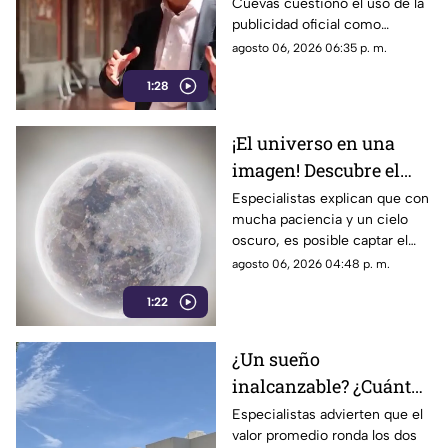
Cuevas cuestionó el uso de la
ser señalado por
publicidad oficial como
estrategia de control
herramienta para presionar a
agosto 06, 2026 06:35 p. m.
informativo
los medios de comunicación.
1:28
Años después, su papel dentro
del gobierno ha reavivado las
críticas por las políticas
¡El universo en una
relacionadas con la difusión de
imagen! Descubre el
la información.
fascinante mundo de la
Especialistas explican que con
mucha paciencia y un cielo
astrofotografía en La
oscuro, es posible captar el
Laguna
aparente movimiento de las
agosto 06, 2026 04:48 p. m.
estrellas desde nuestra región.
1:22
¿Un sueño
inalcanzable? ¿Cuánto
cuesta comprar una
Especialistas advierten que el
valor promedio ronda los dos
casa en La Laguna?