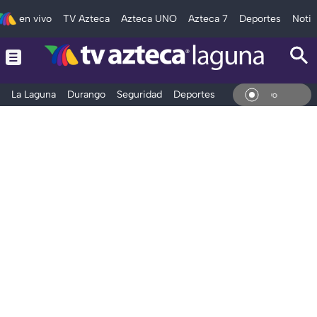
en vivo
TV Azteca
Azteca UNO
Azteca 7
Deportes
Notic
La Laguna
Durango
Seguridad
Deportes
Entretenimiento
En Vi