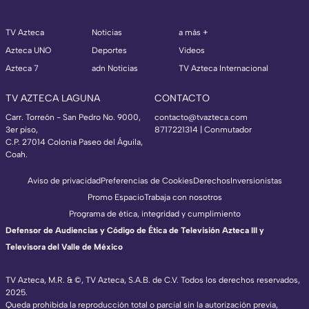
TV Azteca
Noticias
a más +
Azteca UNO
Deportes
Videos
Azteca 7
adn Noticias
TV Azteca Internacional
TV AZTECA LAGUNA
CONTACTO
Carr. Torreón - San Pedro No. 9000,
contacto@tvazteca.com
3er piso,
8717221314
| Conmutador
C.P. 27014 Colonia Paseo del Águila,
Coah.
Aviso de privacidad
Preferencias de Cookies
Derechos
Inversionistas
Promo Espacio
Trabaja con nosotros
Programa de ética, integridad y cumplimiento
Defensor de Audiencias y Código de Ética de Televisión Azteca III y
Televisora del Valle de México
TV Azteca, M.R. & ©, TV Azteca, S.A.B. de C.V. Todos los derechos reservados,
2025.
Queda prohibida la reproducción total o parcial sin la autorización previa,