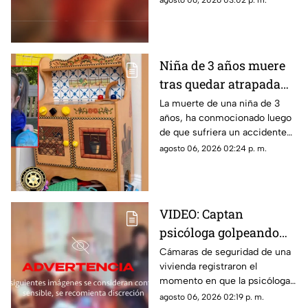
agosto 06, 2026 03:02 p. m.
emergencia. Este es su estado
de salud y los problemas que
enfrentaba.
Niña de 3 años muere
tras quedar atrapada
en cocina de juguete
La muerte de una niña de 3
años, ha conmocionado luego
de que sufriera un accidente
doméstico con una cocina de
agosto 06, 2026 02:24 p. m.
juguete de madera.
VIDEO: Captan
psicóloga golpeando
brutalmente a niño
Cámaras de seguridad de una
vivienda registraron el
INDEFENSO con
momento en que la psicóloga
autismo y epilepsia
agredió físicamente a un niño
agosto 06, 2026 02:19 p. m.