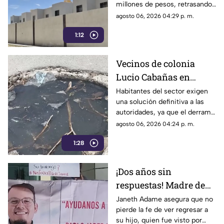
millones de pesos, retrasando
considerablemente la edad en
agosto 06, 2026 04:29 p. m.
la que los ciudadanos logran
1:12
adquirir su patrimonio.
Vecinos de colonia
Lucio Cabañas en
Lerdo exigen a SAPAL
Habitantes del sector exigen
una solución definitiva a las
reparar constante brote
autoridades, ya que el derrame
de aguas negras
representa un grave foco de
agosto 06, 2026 04:24 p. m.
infección y temen
1:28
afectaciones estructurales.
¡Dos años sin
respuestas! Madre de
Pablo Jared mantiene
Janeth Adame asegura que no
pierde la fe de ver regresar a
la esperanza de
su hijo, quien fue visto por