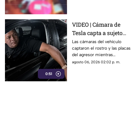
con autismo. La madre
interpuso la denuncia. Véase
con precaución.
VIDEO | Cámara de
Tesla capta a sujeto
rayando el auto en
Las cámaras del vehículo
captaron el rostro y las placas
estacionamiento
del agresor mientras
vandalizaba la pintura. Esto
agosto 06, 2026 02:02 p. m.
reveló la investigación.
0:51