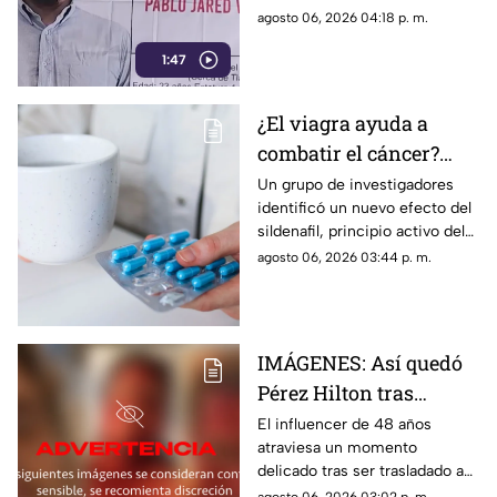
encontrarlo con vida
última vez el 30 de julio de
agosto 06, 2026 04:18 p. m.
2024 cuando se dirigía a
1:47
trabajar.
¿El viagra ayuda a
combatir el cáncer?
Estudio revela que
Un grupo de investigadores
identificó un nuevo efecto del
podría frenar la
sildenafil, principio activo del
metástasis
viagra, que podría cambiar su
agosto 06, 2026 03:44 p. m.
papel en la medicina.
IMÁGENES: Así quedó
Pérez Hilton tras
agresiones durante en
El influencer de 48 años
atraviesa un momento
vivo de TikTok
delicado tras ser trasladado a
un hospital por cuerpos de