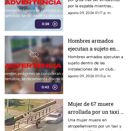
VIDEO
por la espalda mientras
caminaba. El hombre de 65
agosto 09, 2026 01:17 p. m.
años falleció de forma
0:38
inmediata en el sitio.
Hombres armados
ejecutan a sujeto en
club de fútbol | VIDEO
Hombres armados ejecutan a
sujeto dentro de las
instalaciones de un club
deportivo. Los agresores
agosto 09, 2026 01:13 p. m.
utilizaron pistolas y una
0:42
escopeta para el ataque.
Mujer de 67 muere
arrollada por un taxi y
su hija de 27 queda
Una mujer muere en
atropellamiento por un taxi y
herida | VIDEO