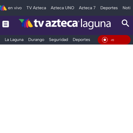
en vivo
TV Azteca
Azteca UNO
Azteca 7
Deportes
Notic
La Laguna
Durango
Seguridad
Deportes
Entretenimiento
En Viv