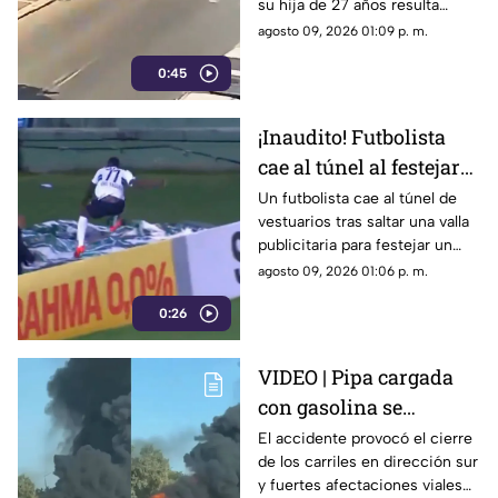
su hija de 27 años resulta
herida. Conoce los detalles de
agosto 09, 2026 01:09 p. m.
este trágico percance vial
0:45
ocurrido.
¡Inaudito! Futbolista
cae al túnel al festejar
un gol | VIDEO
Un futbolista cae al túnel de
vestuarios tras saltar una valla
publicitaria para festejar un
gol. La anotación fue anulada y
agosto 09, 2026 01:06 p. m.
terminó lesionado.
0:26
VIDEO | Pipa cargada
con gasolina se
incendia tras accidente
El accidente provocó el cierre
de los carriles en dirección sur
y paraliza autopista
y fuertes afectaciones viales