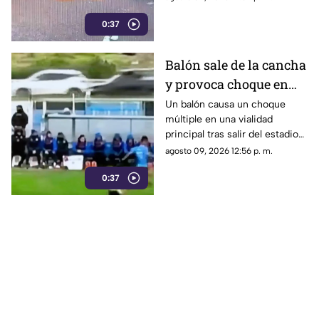
reportados por las autoridades.
0:37
Balón sale de la cancha
y provoca choque en
pleno partido | VIDEO
Un balón causa un choque
múltiple en una vialidad
principal tras salir del estadio
durante un partido. El freno de
agosto 09, 2026 12:56 p. m.
un auto provocó la colisión.
0:37