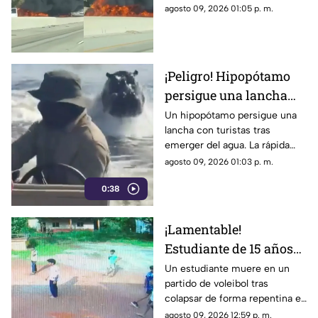
en la zona.
agosto 09, 2026 01:05 p. m.
¡Peligro! Hipopótamo
persigue una lancha
llena de turistas |
Un hipopótamo persigue una
lancha con turistas tras
VIDEO
emerger del agua. La rápida
reacción del guía evitó un
agosto 09, 2026 01:03 p. m.
ataque y puso a salvo a todos a
0:38
bordo.
¡Lamentable!
Estudiante de 15 años
muere en un partido de
Un estudiante muere en un
partido de voleibol tras
voleibol | VIDEO
colapsar de forma repentina en
la cancha. Conoce los detalles
agosto 09, 2026 12:59 p. m.