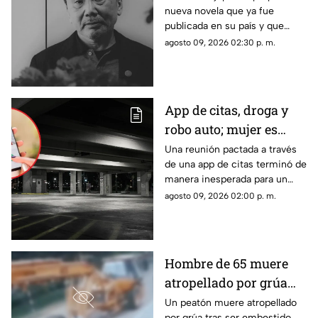
nueva novela que ya fue
de Haruki Murakami?
publicada en su país y que
apunta a llegar a los lectores
agosto 09, 2026 02:30 p. m.
de habla hispana.
App de citas, droga y
robo auto; mujer es
vinculada a proceso
Una reunión pactada a través
de una app de citas terminó de
por asalto tras
manera inesperada para un
encuentro en hotel
hombre, quien al recuperar el
agosto 09, 2026 02:00 p. m.
conocimiento descubrió que
varias de sus pertenencias
habían desaparecido.
Hombre de 65 muere
atropellado por grúa
tras ser embestido |
Un peatón muere atropellado
por grúa tras ser embestido