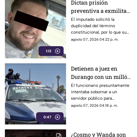
Dictan prisión
preventiva a exmilitar
estadounidense por
El imputado solicitó la
duplicidad del término
asesinato de tres
constitucional, por lo que su
personas en Coahuila
situación jurídica se definirá
agosto 07, 2026 04:22 p. m.
en una próxima audiencia el 11
1:12
de agosto.
Detienen a juez en
Durango con un millón
de pesos y un arma de
El funcionario presuntamente
intentaba sobornar a un
fuego
servidor público para
reclasificar diversas causas
agosto 07, 2026 04:18 p. m.
penales. Fue interceptado en
0:47
el estacionamiento de una
tienda de autoservicio.
¿Cosmo y Wanda son