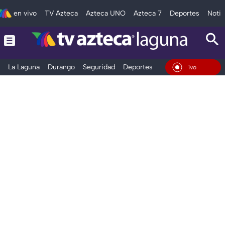
en vivo
TV Azteca
Azteca UNO
Azteca 7
Deportes
Notic
La Laguna
Durango
Seguridad
Deportes
Entretenimiento
En Vivo