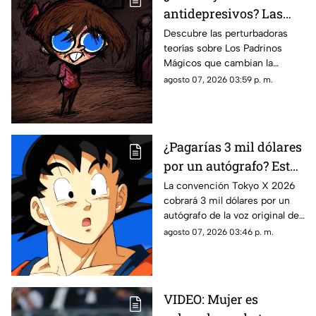
antidepresivos? Las
perturbadoras teorías y
Descubre las perturbadoras
teorías sobre Los Padrinos
las hipótesis más
Mágicos que cambian la
oscuras sobre Los
historia de Timmy Turner y el
agosto 07, 2026 03:59 p. m.
Padrinos Mágicos
origen de sus seres mágicos.
¿Pagarías 3 mil dólares
por un autógrafo? Esto
cobra quien da voz a
La convención Tokyo X 2026
cobrará 3 mil dólares por un
Goku e indigna a los
autógrafo de la voz original de
fans
Goku en Dragon Ball. Fans
agosto 07, 2026 03:46 p. m.
denuncian abuso en los
precios.
VIDEO: Mujer es