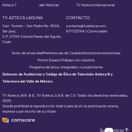
Azteca 7
adn Noticias
TV Azteca Internacional
TV AZTECA LAGUNA
CONTACTO
Carr. Torreón - San Pedro No. 9000,
contacto@tvazteca.com
3er piso,
8717221314
| Conmutador
C.P. 27014 Colonia Paseo del Águila,
Coah.
Aviso de privacidad
Preferencias de Cookies
Derechos
Inversionistas
Promo Espacio
Trabaja con nosotros
Programa de ética, integridad y cumplimiento
Defensor de Audiencias y Código de Ética de Televisión Azteca III y
Televisora del Valle de México
TV Azteca, M.R. & ©, TV Azteca, S.A.B. de C.V. Todos los derechos reservados,
2025.
Queda prohibida la reproducción total o parcial sin la autorización previa,
expresa y por escrito de su titular.
Subir inicio