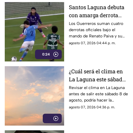
Santos Laguna debuta
con amarga derrota
ante el New York City
Los Guerreros suman cuatro
derrotas oficiales bajo el
en la Leagues Cup
mando de Renato Paiva y su
próximo reto será ante el
agosto 07, 2026 04:44 p. m.
Chicago Fire.
0:24
¿Cuál será el clima en
La Laguna este sábado
8 de agosto 2026?
Revisar el clima en La Laguna
antes de salir este sábado 8 de
agosto, podría hacer la
diferencia entre un día
agosto 07, 2026 04:36 p. m.
tranquilo y uno lleno de
imprevistos.