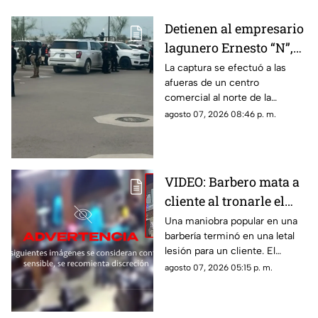
Detienen al empresario
lagunero Ernesto “N”,
alias “El Güino”, tras
La captura se efectuó a las
afueras de un centro
despliegue de
comercial al norte de la
seguridad en Torreón
ciudad; le habrían asegurado
agosto 07, 2026 08:46 p. m.
un arma de fuego sin
documentación reglamentaria.
VIDEO: Barbero mata a
cliente al tronarle el
cuello mientras le
Una maniobra popular en una
barbería terminó en una letal
cortaba el cabello
lesión para un cliente. El
momento quedó registrado
agosto 07, 2026 05:15 p. m.
por las cámaras de seguridad,
véase con precaución.