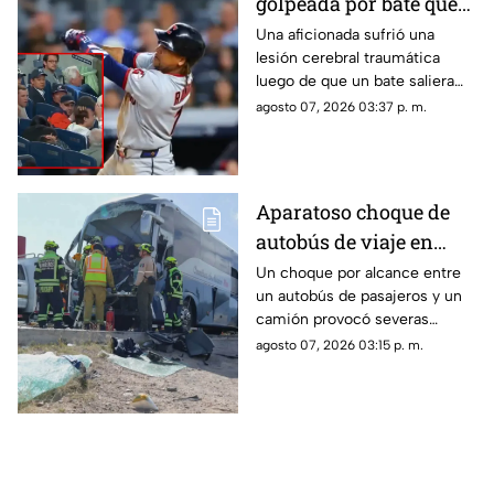
golpeada por bate que
salió volando en
Una aficionada sufrió una
lesión cerebral traumática
partido de los Yankees;
luego de que un bate saliera
los demandó por 10
disparado hacia las gradas en
agosto 07, 2026 03:37 p. m.
millones de dólares
pleno partido. La víctima acusa
fallas en la red de protección
del Yankee Stadium.
Aparatoso choque de
autobús de viaje en
carretera deja un
Un choque por alcance entre
un autobús de pasajeros y un
conductor prensado y
camión provocó severas
dos heridos
afectaciones viales. El
agosto 07, 2026 03:15 p. m.
operador de la unidad quedó
prensado tras el golpe.