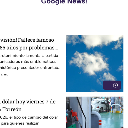
Google News!
levisión! Fallece famoso
 85 años por problemas
ntretenimiento lamenta la partida
municadores más emblemáticos
l histórico presentador enfrentaba
ardiacos desde hace varios años.
 a. m.
el dólar hoy viernes 7 de
n Torreón
026, el tipo de cambio del dólar
 para quienes realizan