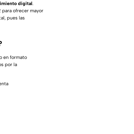
imiento digital
.
2 para ofrecer mayor
al, pues las
?
 o en formato
s por la
enta