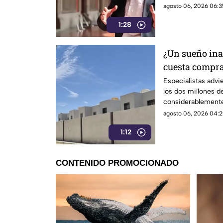
después, su papel 
agosto 06, 2026 06:3
las críticas por las
1:28
difusión de la inf
¿Un sueño ina
cuesta compra
Especialistas advi
los dos millones d
considerablemente
logran adquirir su 
agosto 06, 2026 04:2
1:12