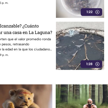
dentro del gobierno ha reavivado
5 p. m.
 políticas relacionadas con la
1:22
ormación.
lcanzable? ¿Cuánto
r una casa en La Laguna?
erten que el valor promedio ronda
e pesos, retrasando
 la edad en la que los ciudadanos
patrimonio.
9 p. m.
1:28