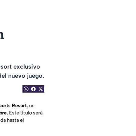
h
sort exclusivo
del nuevo juego.
ports Resort
, un
bre.
Este título será
da hasta el