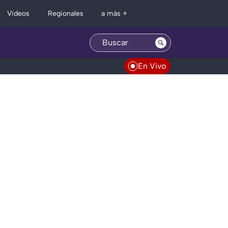
Regionales
Videos
a más +
En Vivo