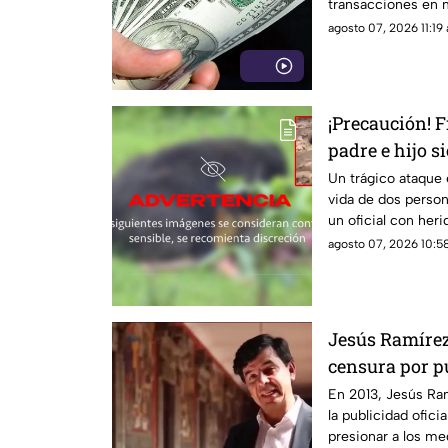
transacciones en 
agosto 07, 2026 11:19 
¡Precaución! 
padre e hijo 
oso
Un trágico ataque
vida de dos person
un oficial con heri
material gráfico, 
agosto 07, 2026 10:58
Jesús Ramírez 
censura por pu
señalado por e
En 2013, Jesús Ra
la publicidad ofic
informativo
presionar a los m