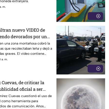
moneda extranjera.
a. m.
Filtran nuevo VIDEO de
siendo devorados por un
 en una zona montañosa cobró la
as que recolectaban leña y dejó a
das graves. El video contiene
véase con precaución.
 a. m.
Cuevas, de criticar la
blicidad oficial a ser
strategia de control
mírez Cuevas cuestionó el uso de
ial como herramienta para
edios de comunicación. Años