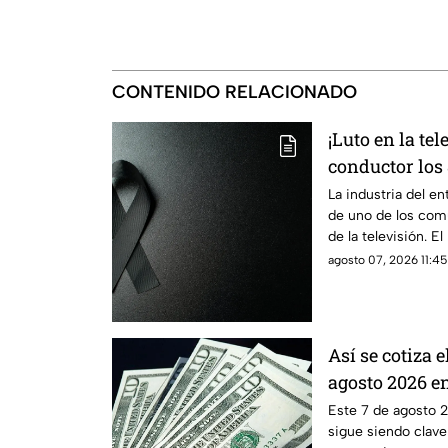
CONTENIDO RELACIONADO
¡Luto en la te
conductor los
cardiacos
La industria del e
de uno de los co
de la televisión. E
serios problemas c
agosto 07, 2026 11:45
Así se cotiza 
agosto 2026 e
Este 7 de agosto 2
sigue siendo clave