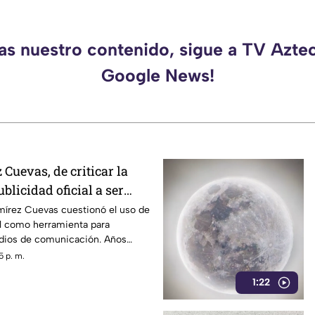
das nuestro contenido, sigue a TV Azte
Google News!
Cuevas, de criticar la
blicidad oficial a ser
strategia de control
mírez Cuevas cuestionó el uso de
ial como herramienta para
edios de comunicación. Años
dentro del gobierno ha reavivado
5 p. m.
 políticas relacionadas con la
1:22
ormación.