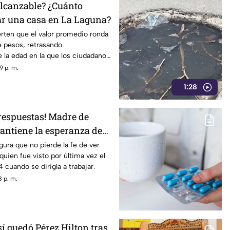
lcanzable? ¿Cuánto
r una casa en La Laguna?
erten que el valor promedio ronda
e pesos, retrasando
 la edad en la que los ciudadanos
patrimonio.
9 p. m.
1:28
 respuestas! Madre de
antiene la esperanza de
on vida
ura que no pierde la fe de ver
 quien fue visto por última vez el
 cuando se dirigía a trabajar.
 p. m.
 quedó Pérez Hilton tras