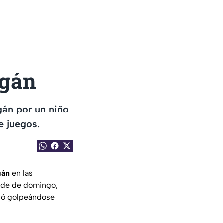
ogán
gán por un niño
e juegos.
gán
en las
arde de domingo,
inó golpeándose