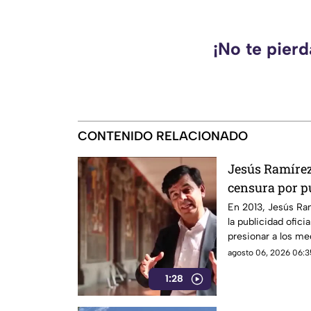
¡No te pier
CONTENIDO RELACIONADO
Jesús Ramírez 
censura por pu
señalado por e
En 2013, Jesús Ra
la publicidad ofic
informativo
presionar a los m
después, su papel 
agosto 06, 2026 06:3
las críticas por las
1:28
difusión de la inf