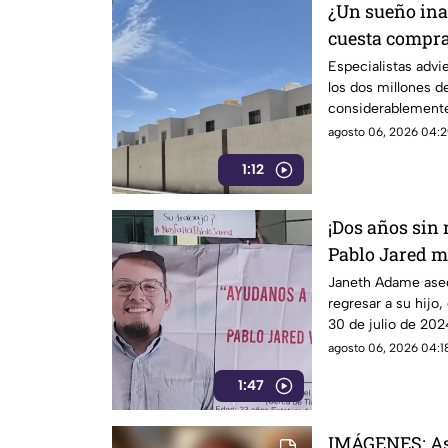
¿Un sueño ina
cuesta compra
Especialistas advi
los dos millones d
considerablemente
logran adquirir su 
agosto 06, 2026 04:2
1:12
¡Dos años sin
Pablo Jared m
encontrarlo c
Janeth Adame aseg
regresar a su hijo,
30 de julio de 2024
agosto 06, 2026 04:18
1:47
IMÁGENES: Así