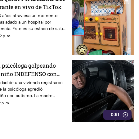
rante en vivo de TikTok
48 años atraviesa un momento
rasladado a un hospital por
ncia. Este es su estado de salud
e enfrentaba.
2 p. m.
 psicóloga golpeando
a niño INDEFENSO con
lepsia
dad de una vivienda registraron
 la psicóloga agredió
niño con autismo. La madre
cia. Véase con precaución.
 p. m.
0:51