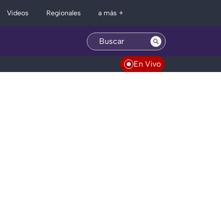
Regionales
Videos
a más +
En Vivo