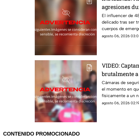
agresiones du
El influencer de 
delicado tras ser t
cuerpos de emerge
y los problemas qu
agosto 06, 2026 03:0
VIDEO: Captan
brutalmente 
autismo y epi
Cámaras de seguri
el momento en que
físicamente a un 
interpuso la denun
agosto 06, 2026 02:19