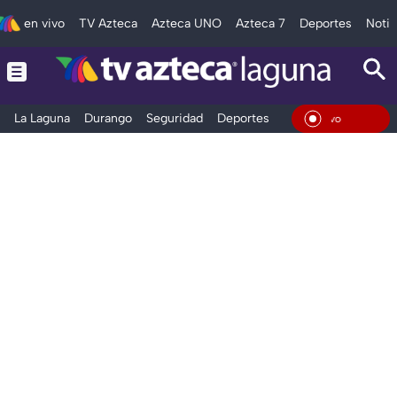
en vivo
TV Azteca
Azteca UNO
Azteca 7
Deportes
Notic
La Laguna
Durango
Seguridad
Deportes
Entretenimiento
En Viv