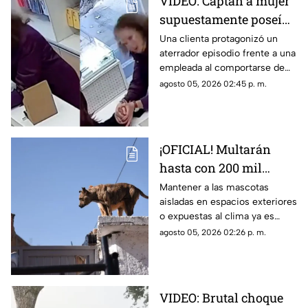
VIDEO: Captan a mujer
que podrían tener sobre la
supuestamente poseída
difusión de contenidos de
interés público.
en una tienda de
Una clienta protagonizó un
aterrador episodio frente a una
celulares
empleada al comportarse de
una manera extraña. Conoce
agosto 05, 2026 02:45 p. m.
los detalles del caso.
¡OFICIAL! Multarán
hasta con 200 mil
pesos a quienes
Mantener a las mascotas
aisladas en espacios exteriores
mantengan a perros y
o expuestas al clima ya es
gatos viviendo en
considerado una infracción
agosto 05, 2026 02:26 p. m.
patios o azoteas
grave. Conoce detalles y en
qué casos aplican las
sanciones.
VIDEO: Brutal choque