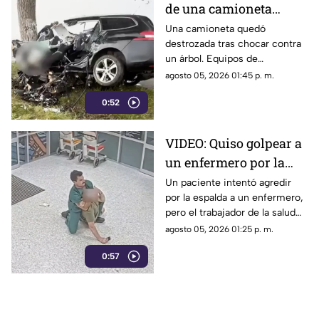
de una camioneta
contra un árbol; quedó
Una camioneta quedó
destrozada tras chocar contra
completamente
un árbol. Equipos de
destruida
emergencia y peritos
agosto 05, 2026 01:45 p. m.
investigan el trágico percance.
0:52
VIDEO: Quiso golpear a
un enfermero por la
espalda y terminó
Un paciente intentó agredir
por la espalda a un enfermero,
sometido: no sabía que
pero el trabajador de la salud
era experto en artes
usó artes marciales para
agosto 05, 2026 01:25 p. m.
marciales
someterlo.
0:57