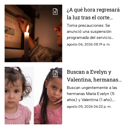
¿A qué hora regresará
la luz tras el corte
masivo de luz en
Toma precauciones: Se
anunció una suspensión
Gómez Palacio?
programada del servicio
nocturno que afectará a
agosto 06, 2026 08:19 a. m.
diversas colonias de Gómez
Palacio. Revisa si tu colonia
está en la lista
Buscan a Evelyn y
Valentina, hermanas
de 1 y 5 años
Buscan urgentemente a las
hermanas María Evelyn (5
desaparecidas en
años) y Valentina (1 año),
Torreón
desaparecidas en Torreón
agosto 05, 2026 06:22 p. m.
junto a su madre el pasado 3
de agosto.