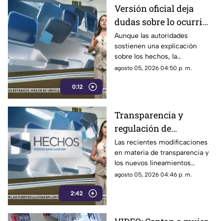
Versión oficial deja
dudas sobre lo ocurrido
y persisten
Aunque las autoridades
sostienen una explicación
interrogantes
sobre los hechos, la
información disponible no ha
agosto 05, 2026 04:50 p. m.
disipado todas las dudas.
0:12
Transparencia y
regulación de
audiencias, bajo la lupa
Las recientes modificaciones
en materia de transparencia y
por posible control de
los nuevos lineamientos
la información
relacionados con las
agosto 05, 2026 04:46 p. m.
audiencias han generado
2:42
cuestionamientos por un
posible control de la
información y por el alcance