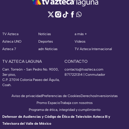
TV Azteca
Noticias
a más +
Azteca UNO
Deportes
Videos
Azteca 7
adn Noticias
TV Azteca Internacional
TV AZTECA LAGUNA
CONTACTO
Carr. Torreón - San Pedro No. 9000,
contacto@tvazteca.com
3er piso,
8717221314
| Conmutador
C.P. 27014 Colonia Paseo del Águila,
Coah.
Aviso de privacidad
Preferencias de Cookies
Derechos
Inversionistas
Promo Espacio
Trabaja con nosotros
Programa de ética, integridad y cumplimiento
Defensor de Audiencias y Código de Ética de Televisión Azteca III y
Televisora del Valle de México