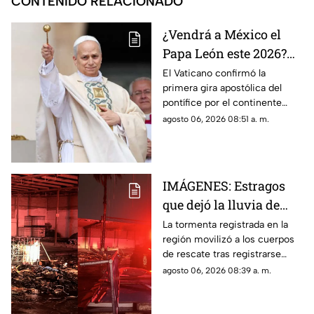
CONTENIDO RELACIONADO
¿Vendrá a México el
Papa León este 2026?
Visitará varios países
El Vaticano confirmó la
primera gira apostólica del
de América en
pontífice por el continente
noviembre
americano a finales de año.
agosto 06, 2026 08:51 a. m.
Revisa las fechas y ciudades
confirmadas .
IMÁGENES: Estragos
que dejó la lluvia de
ayer en La Laguna;
La tormenta registrada en la
región movilizó a los cuerpos
¿Lloverá igual hoy?
de rescate tras registrarse
llamadas al 911 por cables en
agosto 06, 2026 08:39 a. m.
corto, árboles derribados y el
incendio de una palma tras ser
alcanzada por un rayo.