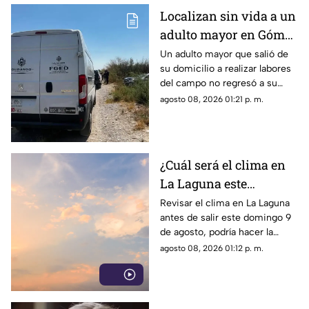
Localizan sin vida a un
adulto mayor en Gómez
Palacio; habría sufrido
Un adulto mayor que salió de
su domicilio a realizar labores
un infarto
del campo no regresó a su
hogar. Tras ser buscado por su
agosto 08, 2026 01:21 p. m.
familia, fue localizado sin vida.
¿Cuál será el clima en
La Laguna este
domingo 9 de agosto
Revisar el clima en La Laguna
antes de salir este domingo 9
2026?
de agosto, podría hacer la
diferencia entre un día
agosto 08, 2026 01:12 p. m.
tranquilo y uno lleno de
imprevistos.