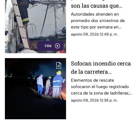
son las causas que
provocan incendios en
Autoridades atienden en
promedio dos siniestros de
vehículos
este tipo por semana en
Torreón. La falta de
agosto 08, 2026 12:48 p. m.
mantenimiento preventivo y la
1:06
suciedad en el motor son los
principales detonantes.
Sofocan incendio cerca
de la carretera
Matamoros-Torreón:
Elementos de rescate
sofocaron el fuego registrado
IMÁGENES
cerca de la zona de ladrilleras;
no se reportaron personas
agosto 08, 2026 12:38 p. m.
lesionadas.