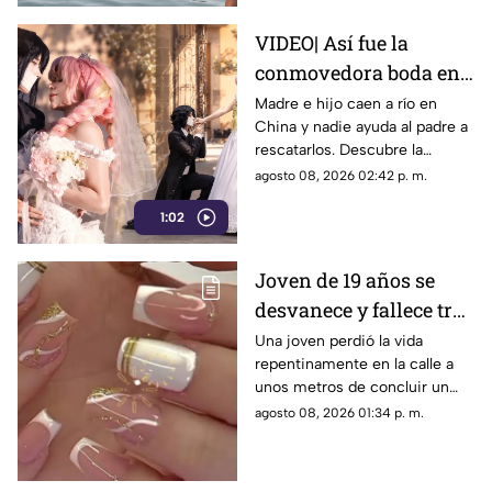
VIDEO| Así fue la
conmovedora boda en
México que le dio un
Madre e hijo caen a río en
China y nadie ayuda al padre a
final feliz a Mitsuri y
rescatarlos. Descubre la
Obana
polémica ley que castiga a los
agosto 08, 2026 02:42 p. m.
ciudadanos si fallan en el
1:02
rescate.
Joven de 19 años se
desvanece y fallece tras
ponerse uñas en
Una joven perdió la vida
repentinamente en la calle a
Coahuila
unos metros de concluir un
servicio de uñas. Autoridades
agosto 08, 2026 01:34 p. m.
investigan un posible infarto
fulminante.