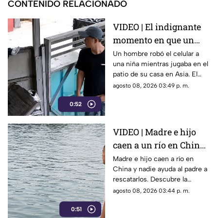
CONTENIDO RELACIONADO
VIDEO | El indignante
momento en que un
hombre roba el celular
Un hombre robó el celular a
una niña mientras jugaba en el
a una niña en su propia
patio de su casa en Asia. El
casa
video viral muestra cómo
agosto 08, 2026 03:49 p. m.
operó a plena luz del día
0:52
impunemente.
VIDEO | Madre e hijo
caen a un río en China
y nadie los ayuda por
Madre e hijo caen a río en
China y nadie ayuda al padre a
esta indignante razón
rescatarlos. Descubre la
polémica ley que castiga a los
agosto 08, 2026 03:44 p. m.
ciudadanos si fallan en el
0:51
rescate.