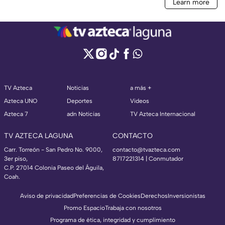
TV Azteca
Noticias
a más +
Azteca UNO
Deportes
Videos
Azteca 7
adn Noticias
TV Azteca Internacional
TV AZTECA LAGUNA
CONTACTO
Carr. Torreón - San Pedro No. 9000,
contacto@tvazteca.com
3er piso,
8717221314
| Conmutador
C.P. 27014 Colonia Paseo del Águila,
Coah.
Aviso de privacidad
Preferencias de Cookies
Derechos
Inversionistas
Promo Espacio
Trabaja con nosotros
Programa de ética, integridad y cumplimiento