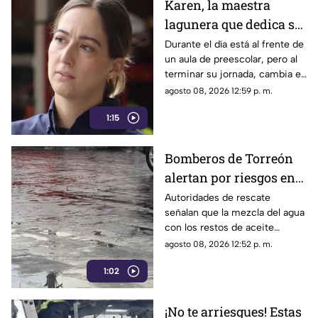
Karen, la maestra
lagunera que dedica su
tiempo libre a ser
Durante el día está al frente de
un aula de preescolar, pero al
bombera voluntaria
terminar su jornada, cambia el
pizarrón por el uniforme de
agosto 08, 2026 12:59 p. m.
rescate para servir a la
1:15
ciudadanía.
Bomberos de Torreón
alertan por riesgos en
el asfalto tras las
Autoridades de rescate
señalan que la mezcla del agua
recientes lluvias
con los restos de aceite
acumulados en la calle provoca
agosto 08, 2026 12:52 p. m.
que el pavimento se vuelva
1:02
sumamente resbaladizo.
¡No te arriesgues! Estas