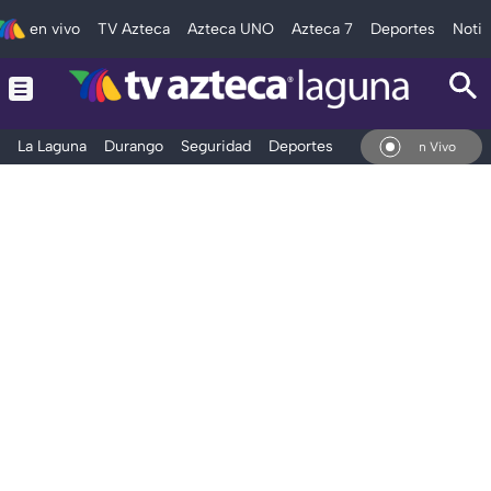
en vivo
TV Azteca
Azteca UNO
Azteca 7
Deportes
Notic
La Laguna
Durango
Seguridad
Deportes
Entretenimiento
En Vivo