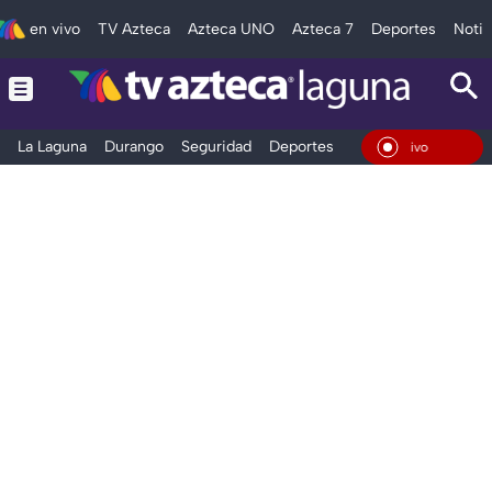
en vivo
TV Azteca
Azteca UNO
Azteca 7
Deportes
Notic
La Laguna
Durango
Seguridad
Deportes
Entretenimiento
En Vivo