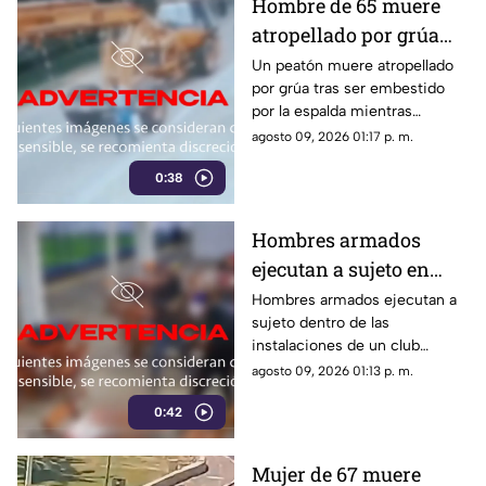
Hombre de 65 muere
atropellado por grúa
tras ser embestido |
Un peatón muere atropellado
por grúa tras ser embestido
VIDEO
por la espalda mientras
caminaba. El hombre de 65
agosto 09, 2026 01:17 p. m.
años falleció de forma
0:38
inmediata en el sitio.
Hombres armados
ejecutan a sujeto en
club de fútbol | VIDEO
Hombres armados ejecutan a
sujeto dentro de las
instalaciones de un club
deportivo. Los agresores
agosto 09, 2026 01:13 p. m.
utilizaron pistolas y una
0:42
escopeta para el ataque.
Mujer de 67 muere