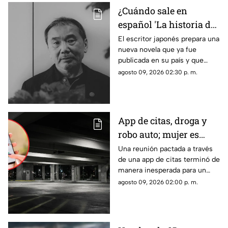
¿Cuándo sale en
español 'La historia de
Kaho', la nueva novela
El escritor japonés prepara una
nueva novela que ya fue
de Haruki Murakami?
publicada en su país y que
apunta a llegar a los lectores
agosto 09, 2026 02:30 p. m.
de habla hispana.
App de citas, droga y
robo auto; mujer es
vinculada a proceso
Una reunión pactada a través
de una app de citas terminó de
por asalto tras
manera inesperada para un
encuentro en hotel
hombre, quien al recuperar el
agosto 09, 2026 02:00 p. m.
conocimiento descubrió que
varias de sus pertenencias
habían desaparecido.