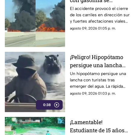
con gasolina se
incendia tras accidente
El accidente provocó el cierre
de los carriles en dirección sur
y paraliza autopista
y fuertes afectaciones viales
en la zona.
agosto 09, 2026 01:05 p. m.
¡Peligro! Hipopótamo
persigue una lancha
llena de turistas |
Un hipopótamo persigue una
lancha con turistas tras
VIDEO
emerger del agua. La rápida
reacción del guía evitó un
agosto 09, 2026 01:03 p. m.
ataque y puso a salvo a todos a
0:38
bordo.
¡Lamentable!
Estudiante de 15 años