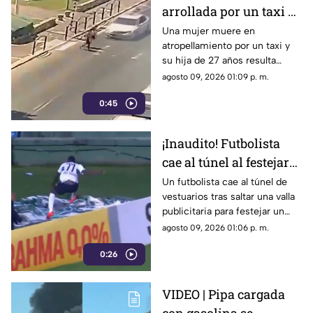
arrollada por un taxi y
su hija de 27 queda
Una mujer muere en
atropellamiento por un taxi y
herida | VIDEO
su hija de 27 años resulta
herida. Conoce los detalles de
agosto 09, 2026 01:09 p. m.
este trágico percance vial
0:45
ocurrido.
¡Inaudito! Futbolista
cae al túnel al festejar
un gol | VIDEO
Un futbolista cae al túnel de
vestuarios tras saltar una valla
publicitaria para festejar un
gol. La anotación fue anulada y
agosto 09, 2026 01:06 p. m.
terminó lesionado.
0:26
VIDEO | Pipa cargada