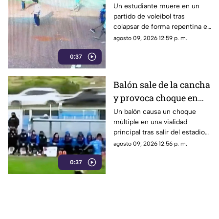
muere en un partido de
Un estudiante muere en un
partido de voleibol tras
voleibol | VIDEO
colapsar de forma repentina en
la cancha. Conoce los detalles
agosto 09, 2026 12:59 p. m.
reportados por las autoridades.
0:37
Balón sale de la cancha
y provoca choque en
pleno partido | VIDEO
Un balón causa un choque
múltiple en una vialidad
principal tras salir del estadio
durante un partido. El freno de
agosto 09, 2026 12:56 p. m.
un auto provocó la colisión.
0:37