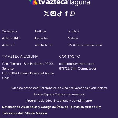
TV Azteca
Noticias
a más +
Azteca UNO
Deportes
Videos
Azteca 7
adn Noticias
TV Azteca Internacional
TV AZTECA LAGUNA
CONTACTO
Carr. Torreón - San Pedro No. 9000,
contacto@tvazteca.com
3er piso,
8717221314
| Conmutador
C.P. 27014 Colonia Paseo del Águila,
Coah.
Aviso de privacidad
Preferencias de Cookies
Derechos
Inversionistas
Promo Espacio
Trabaja con nosotros
Programa de ética, integridad y cumplimiento
Defensor de Audiencias y Código de Ética de Televisión Azteca III y
Televisora del Valle de México