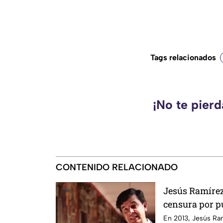
Tags relacionados
¡No te pier
CONTENIDO RELACIONADO
Jesús Ramírez 
censura por pu
señalado por e
En 2013, Jesús Ra