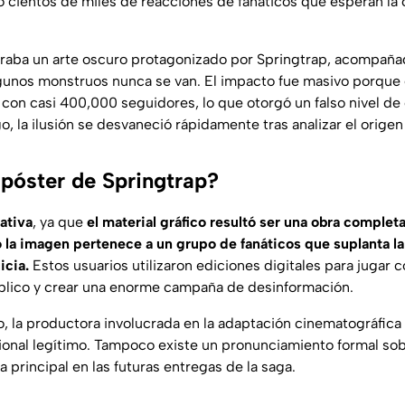
 cientos de miles de reacciones de fanáticos que esperan la 
raba un arte oscuro protagonizado por Springtrap, acompaña
gunos monstruos nunca se van. El impacto fue masivo porque e
con casi 400,000 seguidores, lo que otorgó un falso nivel de 
, la ilusión se desvaneció rápidamente tras analizar el origen
l póster de Springtrap?
ativa
, ya que
el material gráfico resultó ser una obra comple
 la imagen pertenece a un grupo de fanáticos que suplanta la
icia.
Estos usuarios utilizaron ediciones digitales para jugar co
blico y crear una enorme campaña de desinformación.
 la productora involucrada en la adaptación cinematográfica
onal legítimo. Tampoco existe un pronunciamiento formal sob
a principal en las futuras entregas de la saga.