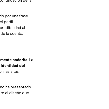
continuación de la
do por una frase
l perfil
credibilidad al
 de la cuenta.
tamente apócrifa
. La
 identidad del
n las altas
 no ha presentado
re el diseño que