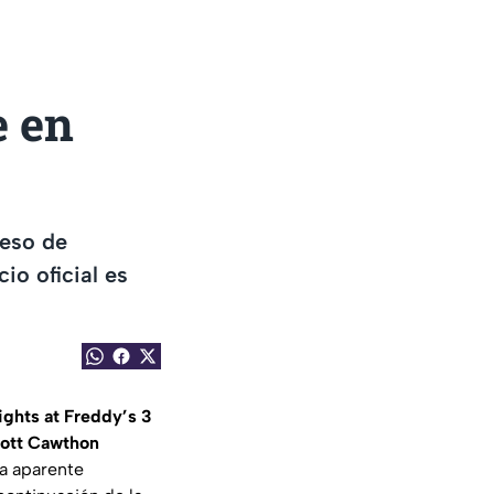
e en
reso de
io oficial es
ights at Freddy’s 3
ott Cawthon
ta aparente