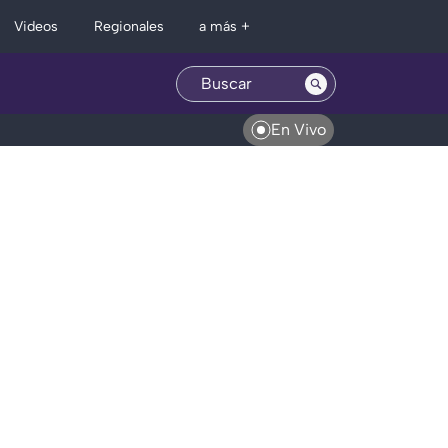
Regionales
Videos
a más +
En Vivo