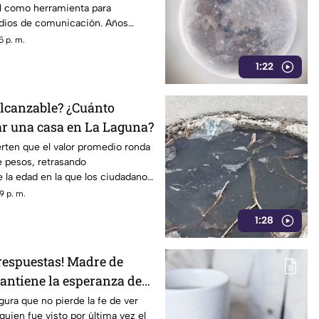
ial como herramienta para
edios de comunicación. Años
dentro del gobierno ha reavivado
5 p. m.
 políticas relacionadas con la
1:22
ormación.
lcanzable? ¿Cuánto
r una casa en La Laguna?
erten que el valor promedio ronda
e pesos, retrasando
 la edad en la que los ciudadanos
patrimonio.
9 p. m.
1:28
 respuestas! Madre de
antiene la esperanza de
on vida
ura que no pierde la fe de ver
 quien fue visto por última vez el