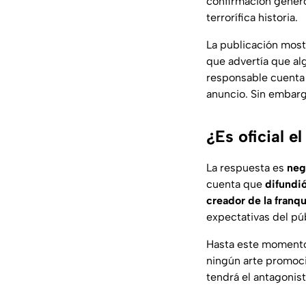
confirmación generó
terrorífica historia.
La publicación most
que advertía que al
responsable cuenta 
anuncio. Sin embargo
¿Es oficial e
La respuesta es
neg
cuenta que
difundió
creador de la franqu
expectativas del pú
Hasta este momento,
ningún arte promoci
tendrá el antagonist