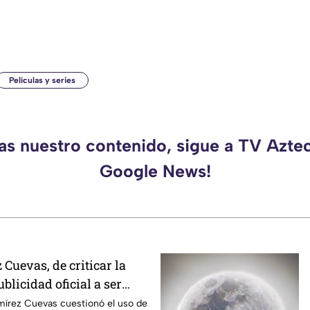
Películas y series
das nuestro contenido, sigue a TV Azte
Google News!
Cuevas, de criticar la
blicidad oficial a ser
strategia de control
mírez Cuevas cuestionó el uso de