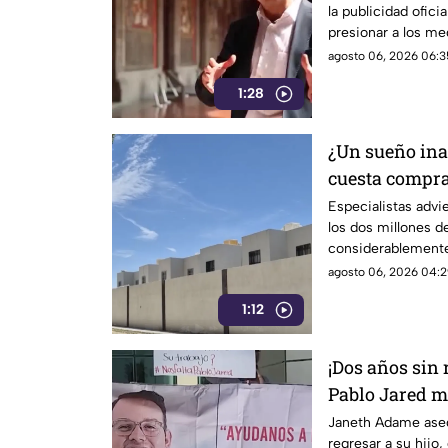
la publicidad ofic
informativo
presionar a los m
después, su papel 
agosto 06, 2026 06:3
las críticas por las
1:28
difusión de la inf
¿Un sueño ina
cuesta compra
Especialistas advi
los dos millones d
considerablemente
logran adquirir su 
agosto 06, 2026 04:2
1:12
¡Dos años sin
Pablo Jared m
encontrarlo c
Janeth Adame aseg
regresar a su hijo,