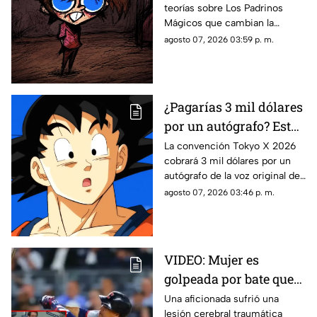
teorías sobre Los Padrinos
las hipótesis más
Mágicos que cambian la
oscuras sobre Los
historia de Timmy Turner y el
agosto 07, 2026 03:59 p. m.
Padrinos Mágicos
origen de sus seres mágicos.
¿Pagarías 3 mil dólares
por un autógrafo? Esto
cobra quien da voz a
La convención Tokyo X 2026
cobrará 3 mil dólares por un
Goku e indigna a los
autógrafo de la voz original de
fans
Goku en Dragon Ball. Fans
agosto 07, 2026 03:46 p. m.
denuncian abuso en los
precios.
VIDEO: Mujer es
golpeada por bate que
salió volando en
Una aficionada sufrió una
lesión cerebral traumática