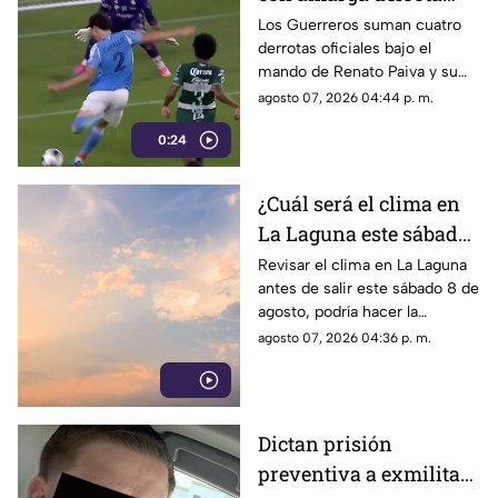
ante el New York City
Los Guerreros suman cuatro
derrotas oficiales bajo el
en la Leagues Cup
mando de Renato Paiva y su
próximo reto será ante el
agosto 07, 2026 04:44 p. m.
Chicago Fire.
0:24
¿Cuál será el clima en
La Laguna este sábado
8 de agosto 2026?
Revisar el clima en La Laguna
antes de salir este sábado 8 de
agosto, podría hacer la
diferencia entre un día
agosto 07, 2026 04:36 p. m.
tranquilo y uno lleno de
imprevistos.
Dictan prisión
preventiva a exmilitar