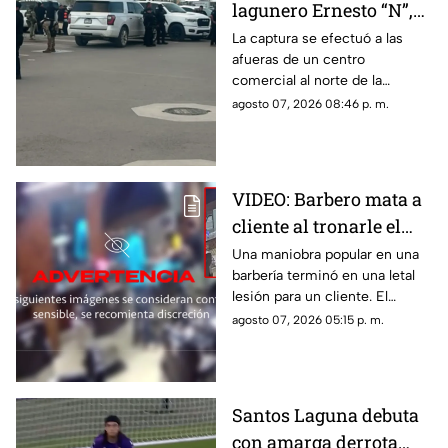
lagunero Ernesto “N”,
alias “El Güino”, tras
La captura se efectuó a las
afueras de un centro
despliegue de
comercial al norte de la
seguridad en Torreón
ciudad; le habrían asegurado
agosto 07, 2026 08:46 p. m.
un arma de fuego sin
documentación reglamentaria.
VIDEO: Barbero mata a
cliente al tronarle el
cuello mientras le
Una maniobra popular en una
barbería terminó en una letal
cortaba el cabello
lesión para un cliente. El
momento quedó registrado
agosto 07, 2026 05:15 p. m.
por las cámaras de seguridad,
véase con precaución.
Santos Laguna debuta
con amarga derrota