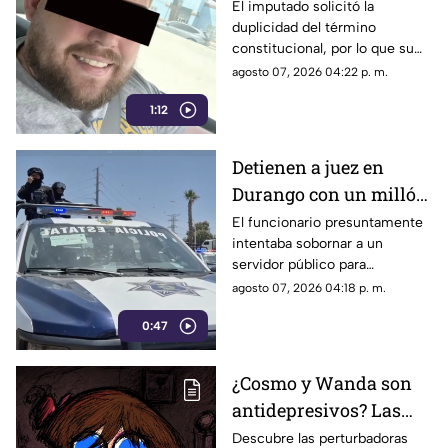
estadounidense por
El imputado solicitó la
duplicidad del término
asesinato de tres
constitucional, por lo que su
personas en Coahuila
situación jurídica se definirá
agosto 07, 2026 04:22 p. m.
en una próxima audiencia el 11
1:12
de agosto.
Detienen a juez en
Durango con un millón
de pesos y un arma de
El funcionario presuntamente
intentaba sobornar a un
fuego
servidor público para
reclasificar diversas causas
agosto 07, 2026 04:18 p. m.
penales. Fue interceptado en
0:47
el estacionamiento de una
tienda de autoservicio.
¿Cosmo y Wanda son
antidepresivos? Las
perturbadoras teorías y
Descubre las perturbadoras