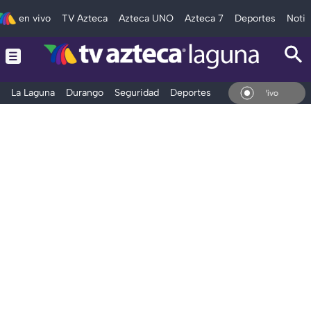
en vivo
TV Azteca
Azteca UNO
Azteca 7
Deportes
Notic
La Laguna
Durango
Seguridad
Deportes
Entretenimiento
En Vivo