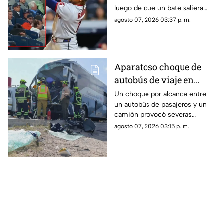
partido de los Yankees;
luego de que un bate saliera
los demandó por 10
disparado hacia las gradas en
agosto 07, 2026 03:37 p. m.
millones de dólares
pleno partido. La víctima acusa
fallas en la red de protección
del Yankee Stadium.
Aparatoso choque de
autobús de viaje en
carretera deja un
Un choque por alcance entre
un autobús de pasajeros y un
conductor prensado y
camión provocó severas
dos heridos
afectaciones viales. El
agosto 07, 2026 03:15 p. m.
operador de la unidad quedó
prensado tras el golpe.