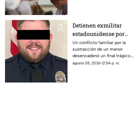
detectarse partículas de vidrio
en sus frascos. Autoridades
piden revisar empaques y
suspender su uso.
Detienen exmilitar
estadounidense por
presunto asesinato de
Un conflicto familiar por la
sustracción de un menor
sus exsuegros y
desencadenó un final trágico.
excuñada en Coahuila
El presunto agresor asesinó a
agosto 05, 2026 12:54 p. m.
sus exsuegros y excuñada
antes de huir hacia la frontera.