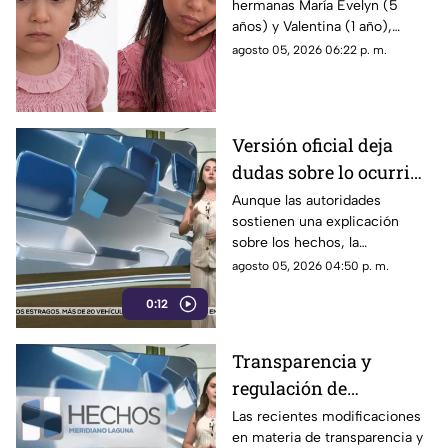
hermanas María Evelyn (5
desaparecidas en
años) y Valentina (1 año),
Torreón
desaparecidas en Torreón
agosto 05, 2026 06:22 p. m.
junto a su madre el pasado 3
de agosto.
Versión oficial deja
dudas sobre lo ocurrido
y persisten
Aunque las autoridades
sostienen una explicación
interrogantes
sobre los hechos, la
información disponible no ha
agosto 05, 2026 04:50 p. m.
disipado todas las dudas.
0:12
Transparencia y
regulación de
audiencias, bajo la lupa
Las recientes modificaciones
en materia de transparencia y
por posible control de