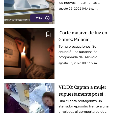
los nuevos lineamientos
la información
relacionados con las
agosto 05, 2026 04:46 p. m.
audiencias han generado
2:42
cuestionamientos por un
posible control de la
información y por el alcance
¡Corte masivo de luz en
que podrían tener sobre la
Gómez Palacio!;
difusión de contenidos de
interés público.
¿Cuándo será? Revisa
Toma precauciones: Se
anunció una suspensión
si tu colonia está en la
programada del servicio
lista AQUÍ
nocturno que afectará a
agosto 05, 2026 03:57 p. m.
diversas colonias de Gómez
Palacio. Revisa si tu colonia
está en la lista
VIDEO: Captan a mujer
supuestamente poseída
en una tienda de
Una clienta protagonizó un
aterrador episodio frente a una
celulares
empleada al comportarse de