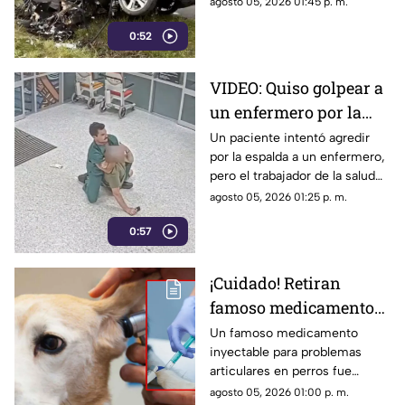
agosto 05, 2026 01:45 p. m.
investigan el trágico percance.
0:52
VIDEO: Quiso golpear a
un enfermero por la
espalda y terminó
Un paciente intentó agredir
por la espalda a un enfermero,
sometido: no sabía que
pero el trabajador de la salud
era experto en artes
usó artes marciales para
agosto 05, 2026 01:25 p. m.
marciales
someterlo.
0:57
¡Cuidado! Retiran
famoso medicamento
para perros por estar
Un famoso medicamento
inyectable para problemas
contaminado con
articulares en perros fue
VIDRIOS
retirado del mercado tras
agosto 05, 2026 01:00 p. m.