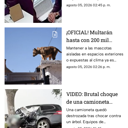
una manera extraña. Conoce
agosto 05, 2026 02:45 p. m.
los detalles del caso.
¡OFICIAL! Multarán
hasta con 200 mil
pesos a quienes
Mantener a las mascotas
aisladas en espacios exteriores
mantengan a perros y
o expuestas al clima ya es
gatos viviendo en
considerado una infracción
agosto 05, 2026 02:26 p. m.
patios o azoteas
grave. Conoce detalles y en
qué casos aplican las
sanciones.
VIDEO: Brutal choque
de una camioneta
contra un árbol; quedó
Una camioneta quedó
destrozada tras chocar contra
completamente
un árbol. Equipos de
destruida
emergencia y peritos