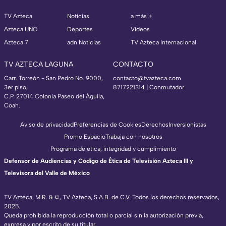
TV Azteca
Noticias
a más +
Azteca UNO
Deportes
Videos
Azteca 7
adn Noticias
TV Azteca Internacional
TV AZTECA LAGUNA
CONTACTO
Carr. Torreón - San Pedro No. 9000,
contacto@tvazteca.com
3er piso,
8717221314
| Conmutador
C.P. 27014 Colonia Paseo del Águila,
Coah.
Aviso de privacidad
Preferencias de Cookies
Derechos
Inversionistas
Promo Espacio
Trabaja con nosotros
Programa de ética, integridad y cumplimiento
Defensor de Audiencias y Código de Ética de Televisión Azteca III y
Televisora del Valle de México
TV Azteca, M.R. & ©, TV Azteca, S.A.B. de C.V. Todos los derechos reservados,
2025.
Queda prohibida la reproducción total o parcial sin la autorización previa,
expresa y por escrito de su titular.