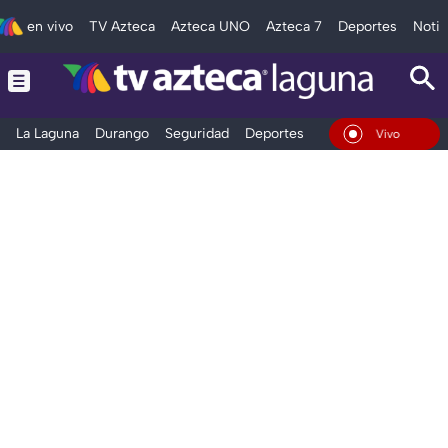
en vivo
TV Azteca
Azteca UNO
Azteca 7
Deportes
Notic
La Laguna
Durango
Seguridad
Deportes
Entretenimiento
En Vivo